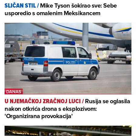
Mike Tyson šokirao sve: Sebe
SLIČAN STIL
/
usporedio s omalenim Meksikancem
Rusija se oglasila
U NJEMAČKOJ ZRAČNOJ LUCI
/
nakon otkrića drona s eksplozivom:
'Organizirana provokacija'