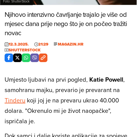
Foto: ShutterStock
Njihovo intenzivno čavrljanje trajalo je više od
mjesec dana prije nego što je on počeo tražiti
novac
12.3.2025.
21:29
MAGAZIN.HR
SHUTTERSTOCK
Umjesto ljubavi na prvi pogled,
Katie Powell
,
samohranu majku, prevario je prevarant na
Tinderu
koji joj je na prevaru ukrao 40.000
dolara. "Okrenulo mi je život naopačke",
ispričala je.
Dok samci i dalje koriste aplikacije za spojeve