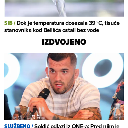
Dok je temperatura dosezala 39 °C, tisuće
SIB
/
stanovnika kod Belišća ostali bez vode
IZDVOJENO
Soldić odlazi iz ONE-a: Pred njim je
SLUŽBENO
/