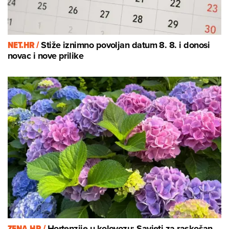
NET.HR /
Stiže iznimno povoljan datum 8. 8. i donosi
novac i nove prilike
ZENA.HR /
Hortenzije u kolovozu: Savjeti za raskošan