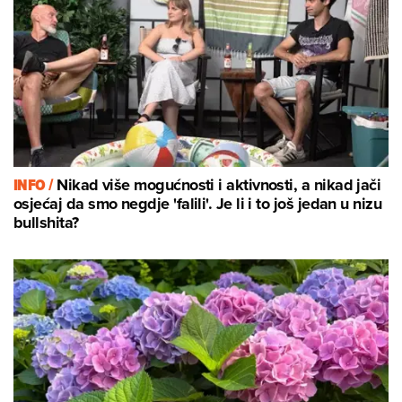
INFO /
Nikad više mogućnosti i aktivnosti, a nikad jači
osjećaj da smo negdje 'falili'. Je li i to još jedan u nizu
bullshita?