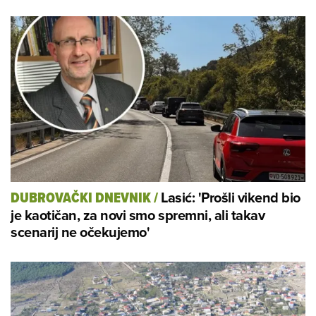
Lasić: 'Prošli vikend bio
DUBROVAČKI DNEVNIK
/
je kaotičan, za novi smo spremni, ali takav
scenarij ne očekujemo'