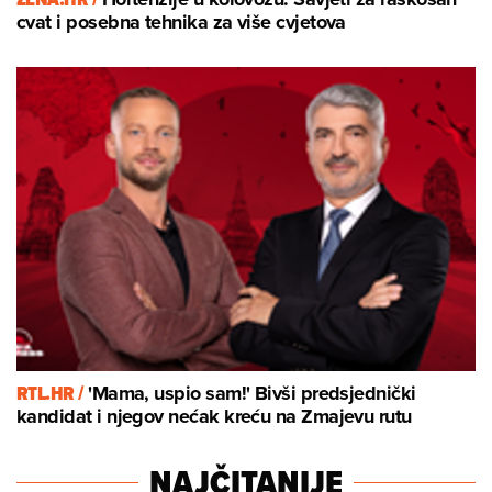
cvat i posebna tehnika za više cvjetova
RTL.HR /
'Mama, uspio sam!' Bivši predsjednički
kandidat i njegov nećak kreću na Zmajevu rutu
NAJČITANIJE