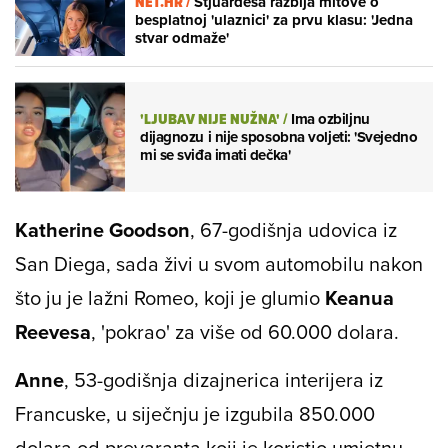
NET.HR /
Stjuardesa razbija mitove o
besplatnoj 'ulaznici' za prvu klasu: 'Jedna
stvar odmaže'
'LJUBAV NIJE NUŽNA'
/
Ima ozbiljnu
dijagnozu i nije sposobna voljeti: 'Svejedno
mi se sviđa imati dečka'
Katherine Goodson
, 67-godišnja udovica iz
San Diega, sada živi u svom automobilu nakon
što ju je lažni Romeo, koji je glumio
Keanua
Reevesa
, 'pokrao' za više od 60.000 dolara.
Anne
, 53-godišnja dizajnerica interijera iz
Francuske, u siječnju je izgubila 850.000
dolara od prevaranta koji je koristio umjetnu