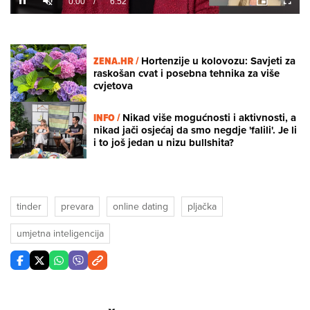
/
Unmute
ZENA.HR /
Hortenzije u kolovozu: Savjeti za
raskošan cvat i posebna tehnika za više
cvjetova
INFO /
Nikad više mogućnosti i aktivnosti, a
nikad jači osjećaj da smo negdje 'falili'. Je li
i to još jedan u nizu bullshita?
tinder
prevara
online dating
pljačka
umjetna inteligencija