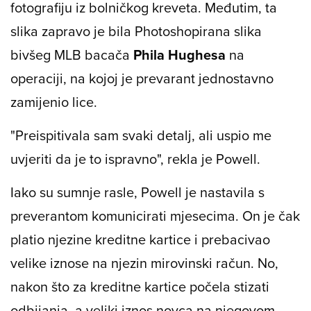
fotografiju iz bolničkog kreveta. Međutim, ta
slika zapravo je bila Photoshopirana slika
bivšeg MLB bacača
Phila Hughesa
na
operaciji, na kojoj je prevarant jednostavno
zamijenio lice.
"Preispitivala sam svaki detalj, ali uspio me
uvjeriti da je to ispravno", rekla je Powell.
Iako su sumnje rasle, Powell je nastavila s
preverantom komunicirati mjesecima. On je čak
platio njezine kreditne kartice i prebacivao
velike iznose na njezin mirovinski račun. No,
nakon što za kreditne kartice počela stizati
odbijanja, a veliki iznos novca na njegovom