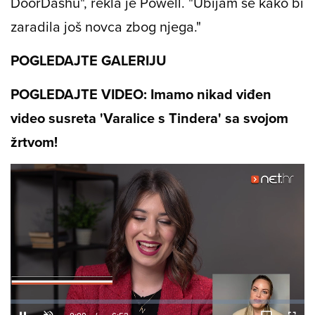
DoorDashu", rekla je Powell. "Ubijam se kako bi
zaradila još novca zbog njega."
POGLEDAJTE GALERIJU
POGLEDAJTE VIDEO: Imamo nikad viđen
video susreta 'Varalice s Tindera' sa svojom
žrtvom!
Loaded
:
3.48%