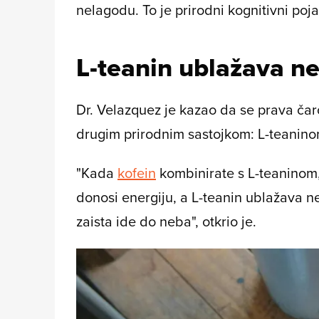
nelagodu. To je prirodni kognitivni poja
L-teanin ublažava n
Dr. Velazquez je kazao da se prava čar
drugim prirodnim sastojkom: L-teanino
"Kada
kofein
kombinirate s L-teaninom
donosi energiju, a L-teanin ublažava ne
zaista ide do neba", otkrio je.