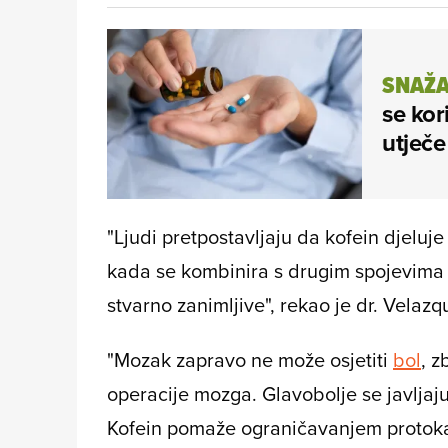
SNAŽA
se kor
utječe
"Ljudi pretpostavljaju da kofein djeluje 
kada se kombinira s drugim spojevima ko
stvarno zanimljive", rekao je dr. Velazq
"Mozak zapravo ne može osjetiti
bol
, z
operacije mozga. Glavobolje se javljaju
Kofein pomaže ograničavanjem protoka k