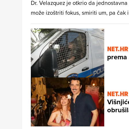
Dr. Velazquez je otkrio da jednostavna
može izoštriti fokus, smiriti um, pa čak
NET.HR
prema S
NET.HR
Višnji
obrušil