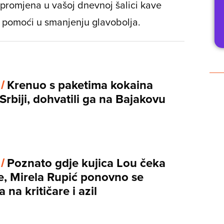
 promjena u vašoj dnevnoj šalici kave
 i pomoći u smanjenju glavobolja.
 /
Krenuo s paketima kokaina
rbiji, dohvatili ga na Bajakovu
 /
Poznato gdje kujica Lou čeka
će, Mirela Rupić ponovno se
a na kritičare i azil