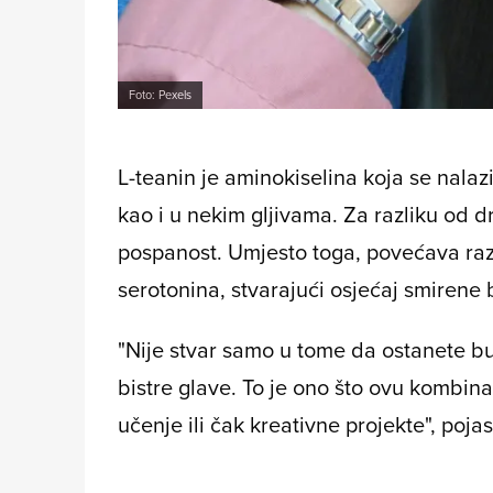
Foto: Pexels
L-teanin je aminokiselina koja se nalaz
kao i u nekim gljivama. Za razliku od d
pospanost. Umjesto toga, povećava ra
serotonina, stvarajući osjećaj smirene 
"Nije stvar samo u tome da ostanete bu
bistre glave. To je ono što ovu kombina
učenje ili čak kreativne projekte", poja