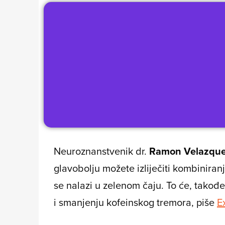
Neuroznanstvenik dr.
Ramon Velazqu
glavobolju možete izliječiti kombinira
se nalazi u zelenom čaju. To će, takođ
i smanjenju kofeinskog tremora, piše
E