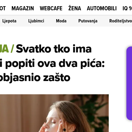
OT
MAGAZIN
WEBCAFE
ŽENA
AUTOMOBILI
IQ 
Ljepota
Ljubimci
Moda
Putovanja
Roditeljstvo
JA
/
Svatko tko ima
 popiti ova dva pića:
bjasnio zašto