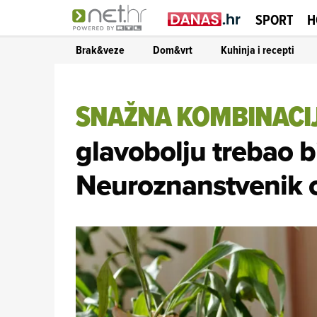
SPORT
H
Brak&veze
Dom&vrt
Kuhinja i recepti
SNAŽNA KOMBINACI
glavobolju trebao bi
Neuroznanstvenik o