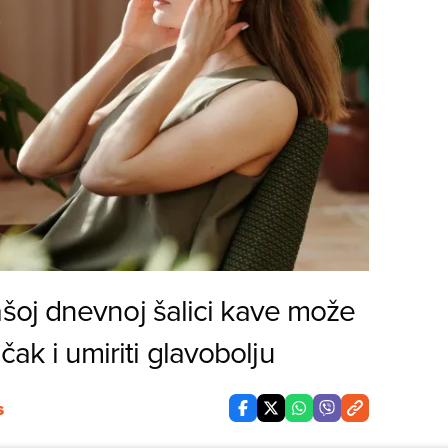
šoj dnevnoj šalici kave može
 čak i umiriti glavobolju
S