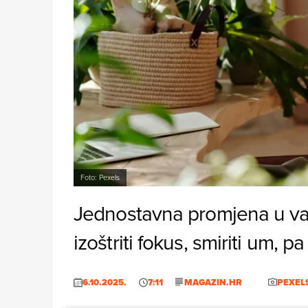
Foto: Pexels
Jednostavna promjena u va
izoštriti fokus, smiriti um, pa
6.10.2025.
7:11
MAGAZIN.HR
PEXEL