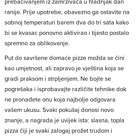
prebacivanjem iz zamrzivača u hladnjak dan
ranije. Prije upotrebe, obavezno ga ostavite na
sobnoj temperaturi barem dva do tri sata kako
bi se kvasac ponovno aktivirao i tijesto postalo
spremno za oblikovanje.
Put do savršene domaće pizze možda se čini
kao umjetnost, ali zapravo je vještina koja se
gradi praksom i strpljenjem. Ne bojte se
pogrešaka i isprobavajte različite tehnike dok
ne pronađete onu koja najbolje odgovara
vašem ukusu. Svaki pokušaj donosi novo
znanje, a nagrada je uvijek ista: slasna, topla
pizza čiji je svaki zalogaj prožet trudom i