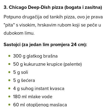
3. Chicago Deep-Dish pizza (bogata i zasitna)
Potpuno drugačija od tankih pizza, ovo je prava
"pita" s visokim, hrskavim rubom koji se peče u
dubokom limu.
Sastojci (za jedan lim promjera 24 cm):
300 g glatkog brašna
50 g kukuruzne krupice (palente)
5 g soli
5 g šećera
4 g suhog instant kvasca
180 ml mlake vode
60 ml otopljenog maslaca