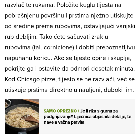
razvlačite rukama. Položite kuglu tijesta na
pobrašnjenu površinu i prstima nježno utiskujte
od sredine prema rubovima, ostavljajući vanjski
rub debljim. Tako ćete sačuvati zrak u
rubovima (tal. cornicione) i dobiti prepoznatljivu
napuhanu koricu. Ako se tijesto opire i skuplja,
pokrijte ga i ostavite da odmori desetak minuta.
Kod Chicago pizze, tijesto se ne razvlači, već se
utiskuje prstima direktno u nauljeni, duboki lim.
SAMO OPREZNO
/
Je li riža sigurna za
podgrijavanje? Liječnica objasnila detalje, te
navela važna pravila