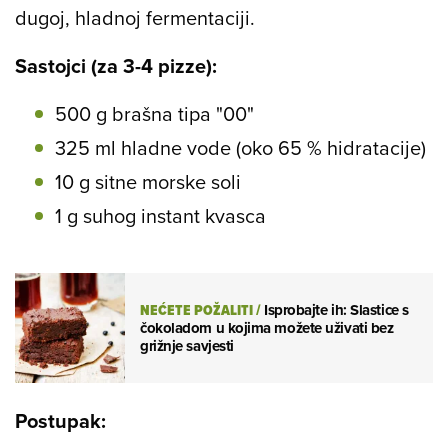
dugoj, hladnoj fermentaciji.
Sastojci (za 3-4 pizze):
500 g brašna tipa "00"
325 ml hladne vode (oko 65 % hidratacije)
10 g sitne morske soli
1 g suhog instant kvasca
NEĆETE POŽALITI
/
Isprobajte ih: Slastice s
čokoladom u kojima možete uživati bez
grižnje savjesti
Postupak: