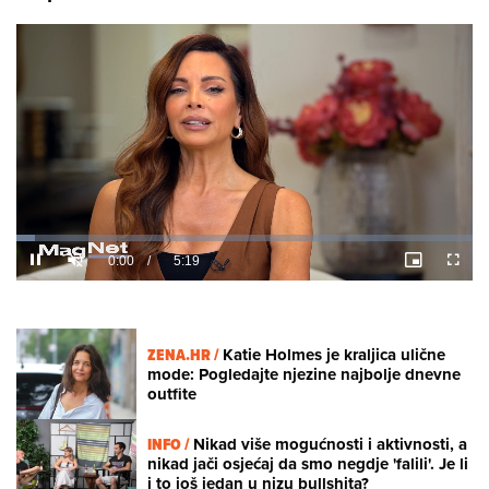
Loaded
:
4.25%
/
Unmute
ZENA.HR /
Katie Holmes je kraljica ulične
mode: Pogledajte njezine najbolje dnevne
outfite
INFO /
Nikad više mogućnosti i aktivnosti, a
nikad jači osjećaj da smo negdje 'falili'. Je li
i to još jedan u nizu bullshita?