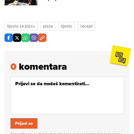
tijesto za pizzu
pizza
tijesto
recept
0
komentara
Prijavi se
Komentiranje na Net.hr dozvoljeno je samo registriranim korisnicima.