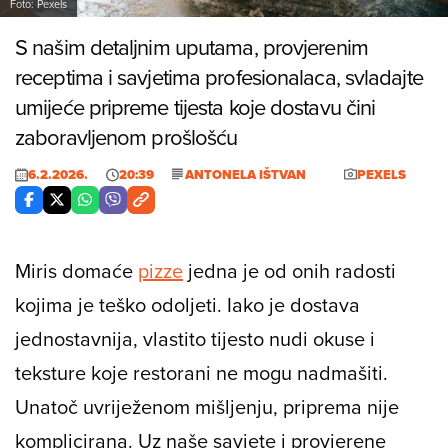
Foto: Pexels
S našim detaljnim uputama, provjerenim
receptima i savjetima profesionalaca, svladajte
umijeće pripreme tijesta koje dostavu čini
zaboravljenom prošlošću
6.2.2026.
20:39
ANTONELA IŠTVAN
PEXELS
Miris domaće
pizze
jedna je od onih radosti
kojima je teško odoljeti. Iako je dostava
jednostavnija, vlastito tijesto nudi okuse i
teksture koje restorani ne mogu nadmašiti.
Unatoč uvriježenom mišljenju, priprema nije
komplicirana. Uz naše savjete i provjerene