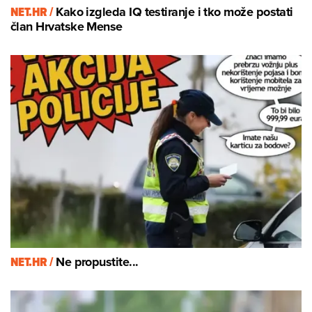
NET.HR /
Kako izgleda IQ testiranje i tko može postati
član Hrvatske Mense
NET.HR /
Ne propustite...