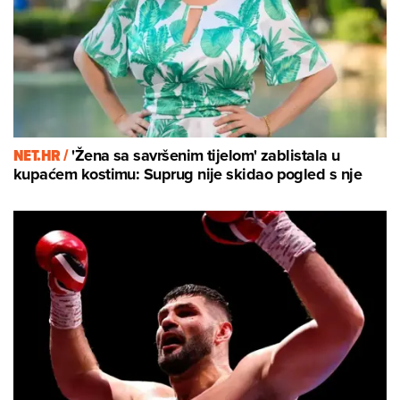
NET.HR /
'Žena sa savršenim tijelom' zablistala u
kupaćem kostimu: Suprug nije skidao pogled s nje