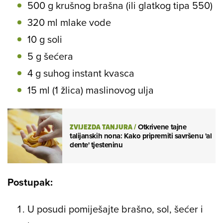
500 g krušnog brašna (ili glatkog tipa 550)
320 ml mlake vode
10 g soli
5 g šećera
4 g suhog instant kvasca
15 ml (1 žlica) maslinovog ulja
ZVIJEZDA TANJURA
/
Otkrivene tajne
talijanskih nona: Kako pripremiti savršenu 'al
dente' tjesteninu
Postupak:
U posudi pomiješajte brašno, sol, šećer i