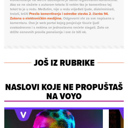
Ako se ne slažete s autorom teksta ili nekim tko je komentirao taj
tekst to je u redu. Međutim, nije u redu vrijeđati ljude, diskriminirati,
trolati, kršiti
Pravila komentiranja i odredbe stavka 2. članka 94.
Zakona o elektroničkim medijima.
Odgovorni ste za sve napisano u
komentaru. Ovo je web portal kojeg posjećuje tisuće ljudi
svakodnevno i s nekima se jednostavno nećete slagati. Zato se
držite osnovnih pravila ponašanja i sve će biti ok.
JOŠ IZ RUBRIKE
NASLOVI KOJE NE PROPUŠTAŠ
NA VOYO