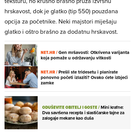
teksturu, no krušno brašno pruža izvrsnu
hrskavost, dok je glatko (tip 550) pouzdana
opcija za početnike. Neki majstori miješaju
glatko i oštro brašno za dodatnu hrskavost.
NET.HR /
Gen mršavosti: Otkrivena varijanta
koja pomaže u održavanju vitkosti
NET.HR /
Prešli ste tridesetu i planirate
ponovno početi izlaziti? Ovako ćete izbjeći
zamke
ODUŠEVITE OBITELJ I GOSTE
/
Mini krafne:
Dva savršena recepta i slastičarske tajne za
zalogaje mekane kao duša