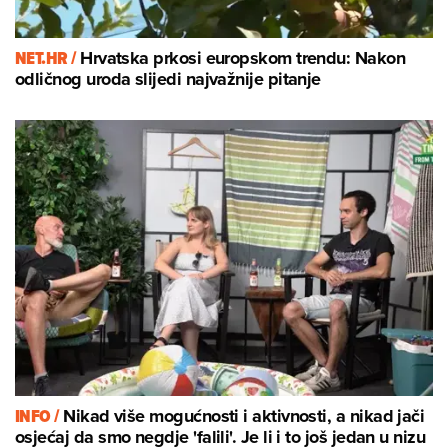
NET.HR /
Hrvatska prkosi europskom trendu: Nakon
odličnog uroda slijedi najvažnije pitanje
INFO /
Nikad više mogućnosti i aktivnosti, a nikad jači
osjećaj da smo negdje 'falili'. Je li i to još jedan u nizu