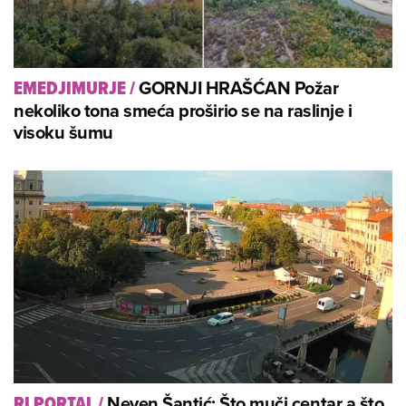
GORNJI HRAŠĆAN Požar
EMEDJIMURJE
/
nekoliko tona smeća proširio se na raslinje i
visoku šumu
Neven Šantić: Što muči centar a što
RI PORTAL
/