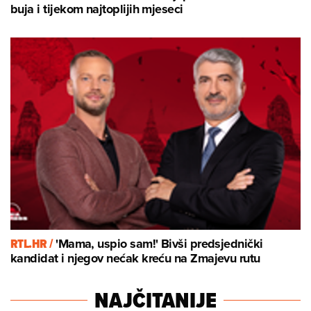
buja i tijekom najtoplijih mjeseci
RTL.HR /
'Mama, uspio sam!' Bivši predsjednički
kandidat i njegov nećak kreću na Zmajevu rutu
NAJČITANIJE