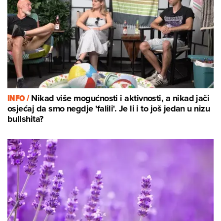
INFO /
Nikad više mogućnosti i aktivnosti, a nikad jači
osjećaj da smo negdje 'falili'. Je li i to još jedan u nizu
bullshita?