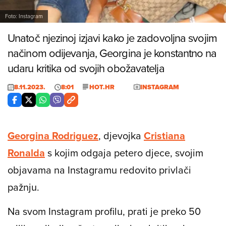
Foto: Instagram
Unatoč njezinoj izjavi kako je zadovoljna svojim
načinom odijevanja, Georgina je konstantno na
udaru kritika od svojih obožavatelja
8.11.2023.
8:01
HOT.HR
INSTAGRAM
Georgina Rodriguez
, djevojka
Cristiana
Ronalda
s kojim odgaja petero djece, svojim
objavama na Instagramu redovito privlači
pažnju.
Na svom Instagram profilu, prati je preko 50