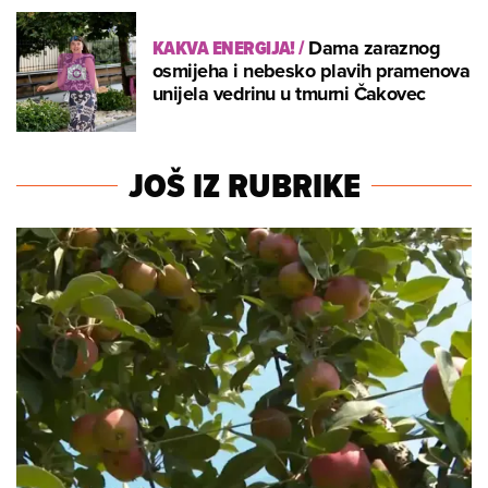
KAKVA ENERGIJA!
/
Dama zaraznog
osmijeha i nebesko plavih pramenova
unijela vedrinu u tmurni Čakovec
JOŠ IZ RUBRIKE