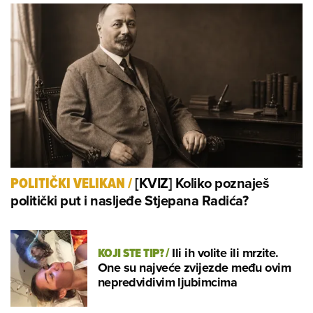
[KVIZ] Koliko poznaješ
POLITIČKI VELIKAN
/
politički put i nasljeđe Stjepana Radića?
KOJI STE TIP?
/
Ili ih volite ili mrzite.
One su najveće zvijezde među ovim
nepredvidivim ljubimcima