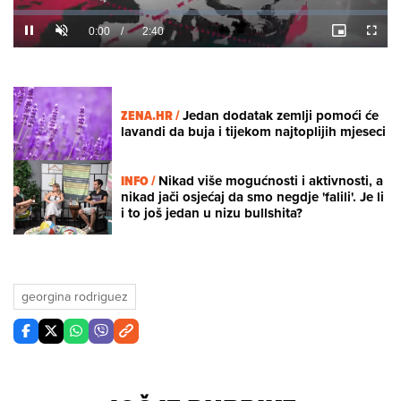
Loaded
:
0%
/
Unmute
ZENA.HR /
Jedan dodatak zemlji pomoći će
lavandi da buja i tijekom najtoplijih mjeseci
INFO /
Nikad više mogućnosti i aktivnosti, a
nikad jači osjećaj da smo negdje 'falili'. Je li
i to još jedan u nizu bullshita?
georgina rodriguez