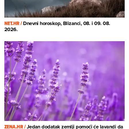
NET.HR /
Dnevni horoskop, Blizanci, 08. i 09. 08.
2026.
ZENA.HR /
Jedan dodatak zemlji pomoći će lavandi da