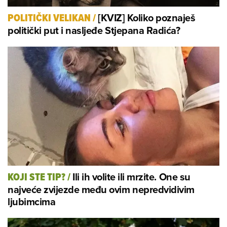
[KVIZ] Koliko poznaješ
POLITIČKI VELIKAN
/
politički put i nasljeđe Stjepana Radića?
Ili ih volite ili mrzite. One su
KOJI STE TIP?
/
najveće zvijezde među ovim nepredvidivim
ljubimcima