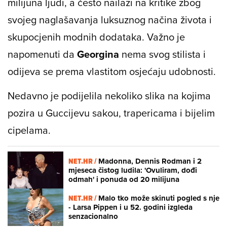
milijuna ljudi, a često nailazi na kritike zbog
svojeg naglašavanja luksuznog načina života i
skupocjenih modnih dodataka. Važno je
napomenuti da
Georgina
nema svog stilista i
odijeva se prema vlastitom osjećaju udobnosti.
Nedavno je podijelila nekoliko slika na kojima
pozira u Guccijevu sakou, trapericama i bijelim
cipelama.
NET.HR /
Madonna, Dennis Rodman i 2
mjeseca čistog ludila: 'Ovuliram, dođi
odmah' i ponuda od 20 milijuna
NET.HR /
Malo tko može skinuti pogled s nje
- Larsa Pippen i u 52. godini izgleda
senzacionalno