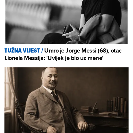
Umro je Jorge Messi (68), otac
TUŽNA VIJEST
/
Lionela Messija: 'Uvijek je bio uz mene'