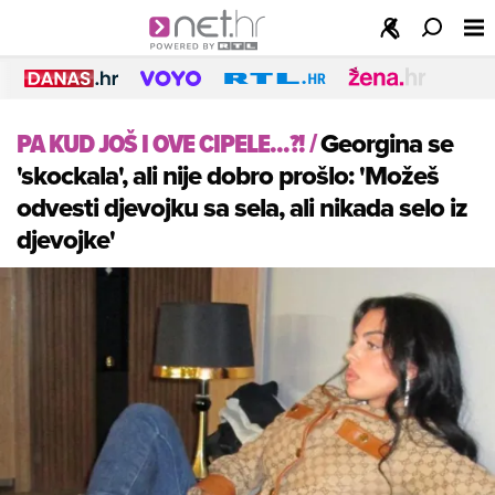
PA KUD JOŠ I OVE CIPELE...?!
/
Georgina se
'skockala', ali nije dobro prošlo: 'Možeš
odvesti djevojku sa sela, ali nikada selo iz
djevojke'