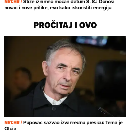
NET.HR /
Stiže iznimno moćan datum 8. 8.: Donosi
novac i nove prilike, evo kako iskoristiti energiju
PROČITAJ I OVO
NET.HR /
Pupovac sazvao izvanrednu presicu: Tema je
Oluja