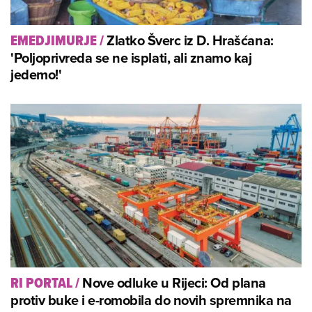
Zlatko Šverc iz D. Hrašćana:
EMEDJIMURJE
/
'Poljoprivreda se ne isplati, ali znamo kaj
jedemo!'
Nove odluke u Rijeci: Od plana
RI PORTAL
/
protiv buke i e-romobila do novih spremnika na