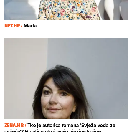
NET.HR /
Marta
ZENA.HR /
Tko je autorica romana 'Svježa voda za
cvijeće'? Hrvatice obožavaju njezine knjige