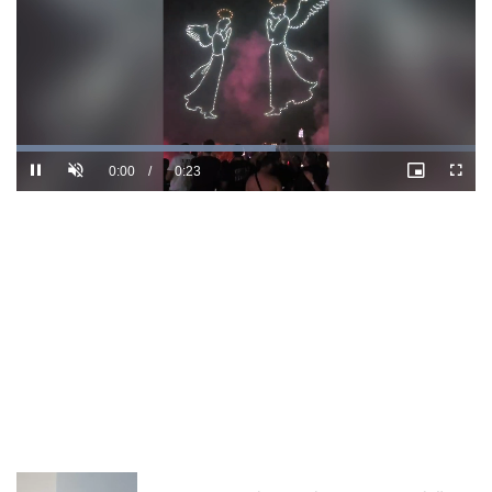
Loaded
:
71.17%
/
Unmute