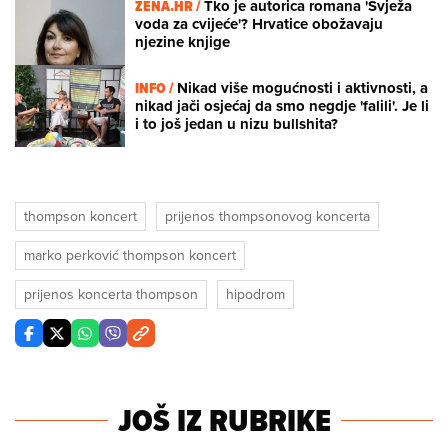
ZENA.HR /
Tko je autorica romana 'Svježa
voda za cvijeće'? Hrvatice obožavaju
njezine knjige
INFO /
Nikad više mogućnosti i aktivnosti, a
nikad jači osjećaj da smo negdje 'falili'. Je li
i to još jedan u nizu bullshita?
thompson koncert
prijenos thompsonovog koncerta
marko perković thompson koncert
prijenos koncerta thompson
hipodrom
JOŠ IZ RUBRIKE