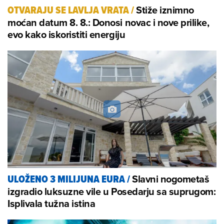
Stiže iznimno
OTVARAJU SE LAVLJA VRATA
/
moćan datum 8. 8.: Donosi novac i nove prilike,
evo kako iskoristiti energiju
Slavni nogometaš
ULOŽENO 3 MILIJUNA EURA
/
izgradio luksuzne vile u Posedarju sa suprugom:
Isplivala tužna istina