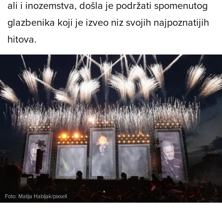
ali i inozemstva, došla je podržati spomenutog
glazbenika koji je izveo niz svojih najpoznatijih
hitova.
Foto: Matija Habljak/pixsell