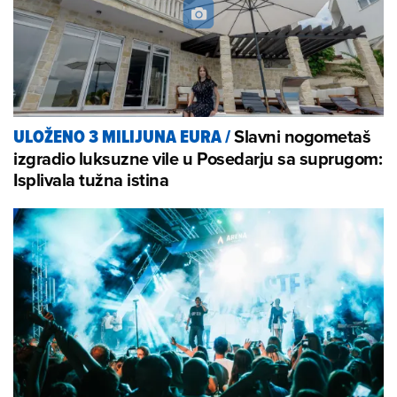
Slavni nogometaš
ULOŽENO 3 MILIJUNA EURA
/
izgradio luksuzne vile u Posedarju sa suprugom:
Isplivala tužna istina