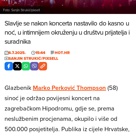
Foto: Sanjin Strukić/pixsell
Slavlje se nakon koncerta nastavilo do kasno u
noć, u intimnijem okruženju u društvu prijatelja i
suradnika
6.7.2025.
15:44
HOT.HR
SANJIN STRUKIĆ/PIXSELL
Glazbenik
Marko Perković Thompson
(58)
sinoć je održao povijesni koncert na
zagrebačkom Hipodromu, gdje se, prema
neslužbenim procjenama, okupilo i više od
500.000 posjetitelja. Publika iz cijele Hrvatske,