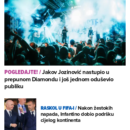
Jakov Jozinović nastupio u
POGLEDAJTE!
/
prepunom Diamondu i još jednom oduševio
publiku
RASKOL U FIFA-I
/
Nakon žestokih
napada, Infantino dobio podršku
cijelog kontinenta