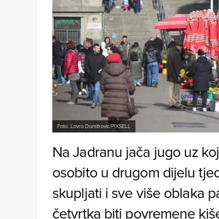
Foto: Lovro Domitrovic/PIXSELL
Na Jadranu jača jugo uz koj
osobito u drugom dijelu tje
skupljati i sve više oblaka 
četvrtka biti povremene kiše