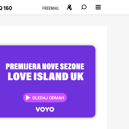
Q 160
FREEMAIL