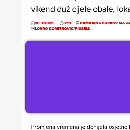
vikend duž cijele obale, loka
28.3.2023.
5:10
DAMAJANA ĆURKOV MAJA
LOVRO DOMITROVIC/PIXSELL
Promjena vremena je donijela osjetno hla