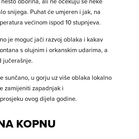
 nešto oborina, ali ne očekuju se neke
alo snijega. Puhat će umjeren i jak, na
mperatura većinom ispod 10 stupnjeva.
no je moguć jači razvoj oblaka i kakav
montana s olujnim i orkanskim udarima, a
 jučerašnje.
 sunčano, u gorju uz više oblaka lokalno
e zamijeniti zapadnjak i
prosjeku ovog dijela godine.
 NA KOPNU