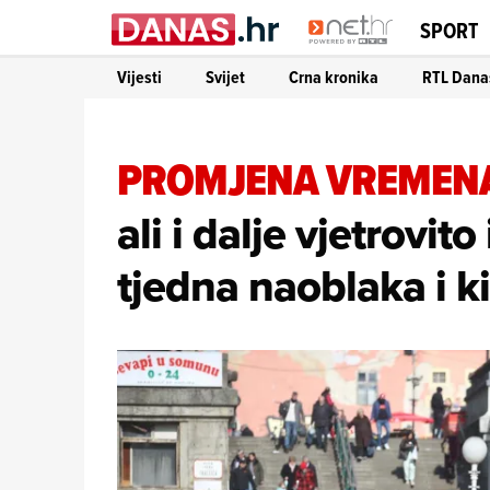
SPORT
Vijesti
Svijet
Crna kronika
RTL Dana
PROMJENA VREMEN
ali i dalje vjetrovit
tjedna naoblaka i k