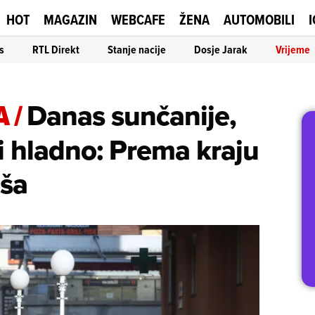
HOT
MAGAZIN
WEBCAFE
ŽENA
AUTOMOBILI
I
s
RTL Direkt
Stanje nacije
Dosje Jarak
Vrijeme
A
/
Danas sunčanije,
o i hladno: Prema kraju
iša