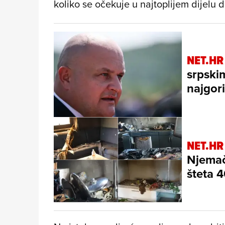
koliko se očekuje u najtoplijem dijelu 
NET.HR
srpski
najgor
NET.HR
Njemač
šteta 4