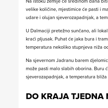
Na istoku zemlje će sredinom dana biti
velike količine, mjestimice će pasti i m
udare i olujan sjeverozapadnjak, a te
U Dalmaciji pretežno sunčano, ali lokal
kraći pljusak. Puhat će jaka bura i tra
temperatura nekoliko stupnjeva niža od
Na sjevernom Jadranu barem djelomice
može pasti malo slabih oborina. Buru ć
sjeverozapadnjak, a temperatura bliža 
DO KRAJA TJEDNA