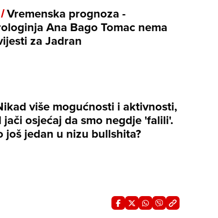
 /
Vremenska prognoza -
ologinja Ana Bago Tomac nema
ijesti za Jadran
Nikad više mogućnosti i aktivnosti,
 jači osjećaj da smo negdje 'falili'.
 to još jedan u nizu bullshita?