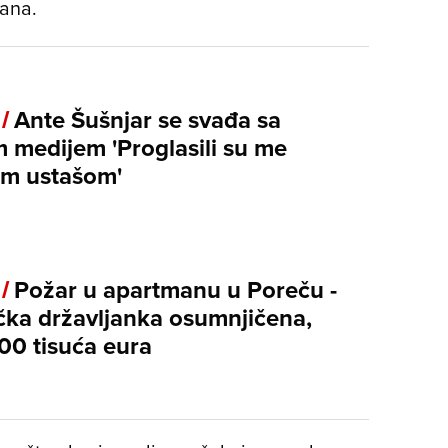
dana.
 /
Ante Šušnjar se svađa sa
m medijem 'Proglasili su me
im ustašom'
 /
Požar u apartmanu u Poreču -
ka državljanka osumnjičena,
00 tisuća eura