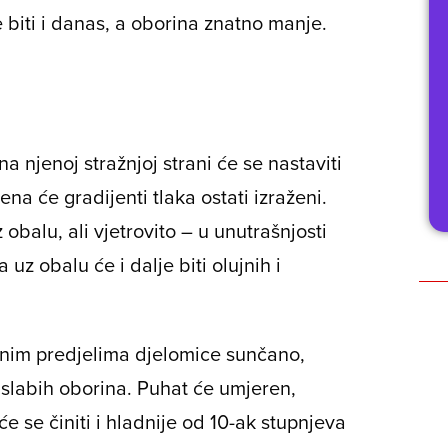
e biti i danas, a oborina znatno manje.
na njenoj stražnjoj strani će se nastaviti
na će gradijenti tlaka ostati izraženi.
 obalu, ali vjetrovito – u unutrašnjosti
a uz obalu će i dalje biti olujnih i
dnim predjelima djelomice sunčano,
i slabih oborina. Puhat će umjeren,
će se činiti i hladnije od 10-ak stupnjeva