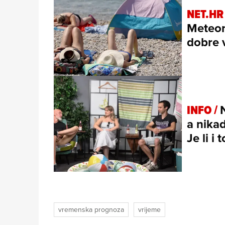
NET.HR
Meteor
dobre v
INFO /
a nikad
Je li i
vremenska prognoza
vrijeme