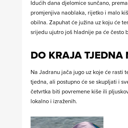
Idućih dana djelomice sunčano, prema 
promjenjiva naoblaka, rijetko i malo ki
obilna. Zapuhat će južina uz koju će tem
srijedu ujutro još hladnije pa će često b
DO KRAJA TJEDNA
Na Jadranu jača jugo uz koje će rasti 
tjedna, ali postupno će se skupljati i 
četvrtka biti povremene kiše ili pljusk
lokalno i izraženih.