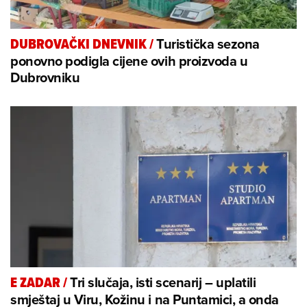
Turistička sezona
DUBROVAČKI DNEVNIK
/
ponovno podigla cijene ovih proizvoda u
Dubrovniku
Tri slučaja, isti scenarij – uplatili
E ZADAR
/
smještaj u Viru, Kožinu i na Puntamici, a onda