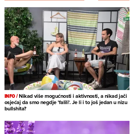
INFO /
Nikad više mogućnosti i aktivnosti, a nikad jači
osjećaj da smo negdje 'falili'. Je li i to još jedan u nizu
bullshita?