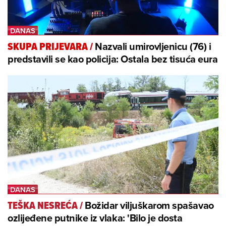
Nazvali umirovljenicu (76) i
SKUPA PRIJEVARA
/
predstavili se kao policija: Ostala bez tisuća eura
Božidar viljuškarom spašavao
TEŠKA NESREĆA
/
ozlijeđene putnike iz vlaka: 'Bilo je dosta