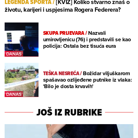
[KVIZ] Koliko stvarno znaš o
LEGENDA SPORTA
/
životu, karijeri i uspjesima Rogera Federera?
SKUPA PRIJEVARA
/
Nazvali
umirovljenicu (76) i predstavili se kao
policija: Ostala bez tisuća eura
TEŠKA NESREĆA
/
Božidar viljuškarom
spašavao ozlijeđene putnike iz vlaka:
'Bilo je dosta krvavih'
JOŠ IZ RUBRIKE