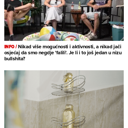
INFO /
Nikad više mogućnosti i aktivnosti, a nikad jači
osjećaj da smo negdje 'falili'. Je li i to još jedan u nizu
bullshita?