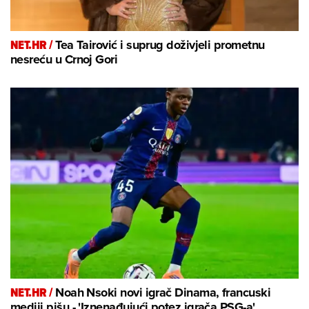
NET.HR /
Tea Tairović i suprug doživjeli prometnu
nesreću u Crnoj Gori
NET.HR /
Noah Nsoki novi igrač Dinama, francuski
mediji pišu - 'Iznenađujući potez igrača PSG-a'