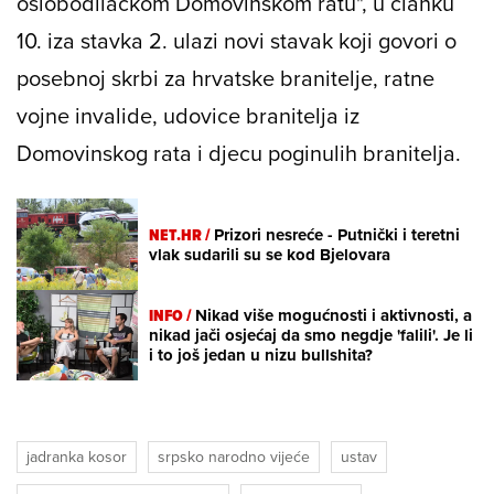
oslobodilačkom Domovinskom ratu", u članku
10. iza stavka 2. ulazi novi stavak koji govori o
posebnoj skrbi za hrvatske branitelje, ratne
vojne invalide, udovice branitelja iz
Domovinskog rata i djecu poginulih branitelja.
NET.HR /
Prizori nesreće - Putnički i teretni
vlak sudarili su se kod Bjelovara
INFO /
Nikad više mogućnosti i aktivnosti, a
nikad jači osjećaj da smo negdje 'falili'. Je li
i to još jedan u nizu bullshita?
jadranka kosor
srpsko narodno vijeće
ustav