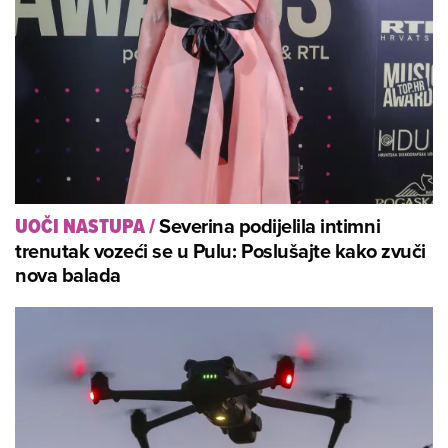
Severina podijelila intimni
UOČI NASTUPA
/
trenutak vozeći se u Pulu: Poslušajte kako zvuči
nova balada