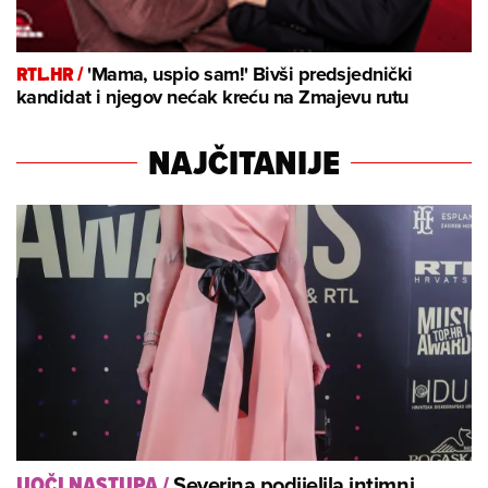
RTL.HR /
'Mama, uspio sam!' Bivši predsjednički
kandidat i njegov nećak kreću na Zmajevu rutu
NAJČITANIJE
Severina podijelila intimni
UOČI NASTUPA
/