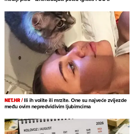
NET.HR /
Ili ih volite ili mrzite. One su najveće zvijezde
među ovim nepredvidivim ljubimcima