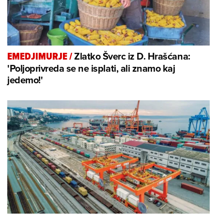
Zlatko Šverc iz D. Hrašćana:
EMEDJIMURJE
/
'Poljoprivreda se ne isplati, ali znamo kaj
jedemo!'