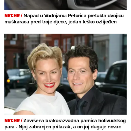
NET.HR /
Napad u Vodnjanu: Petorica pretukla dvojicu
muškaraca pred troje djece, jedan teško ozlijeđen
NET.HR /
Završena brakorazvodna parnica holivudskog
para - Njoj zabranjen prilazak, a on joj duguje novac