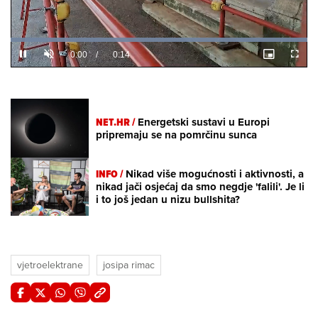
Loaded
:
100.00%
/
Unmute
NET.HR /
Energetski sustavi u Europi
pripremaju se na pomrčinu sunca
INFO /
Nikad više mogućnosti i aktivnosti, a
nikad jači osjećaj da smo negdje 'falili'. Je li
i to još jedan u nizu bullshita?
vjetroelektrane
josipa rimac