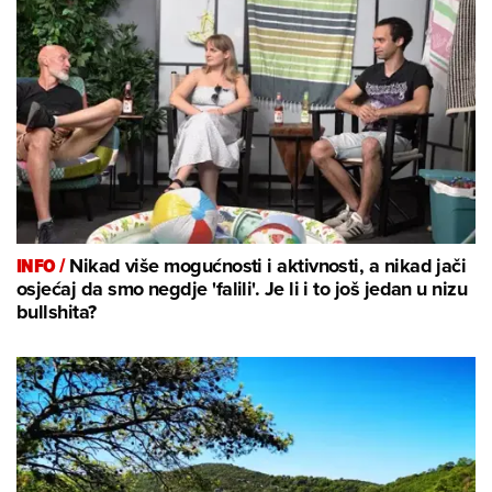
INFO /
Nikad više mogućnosti i aktivnosti, a nikad jači
osjećaj da smo negdje 'falili'. Je li i to još jedan u nizu
bullshita?