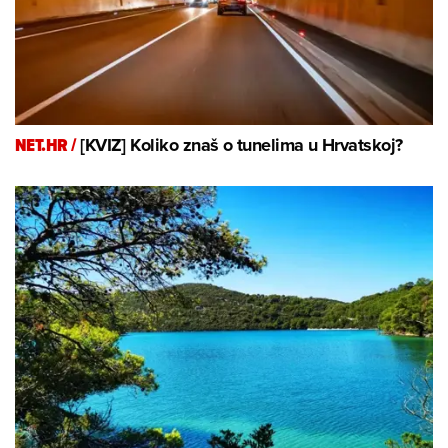
NET.HR /
[KVIZ] Koliko znaš o tunelima u Hrvatskoj?