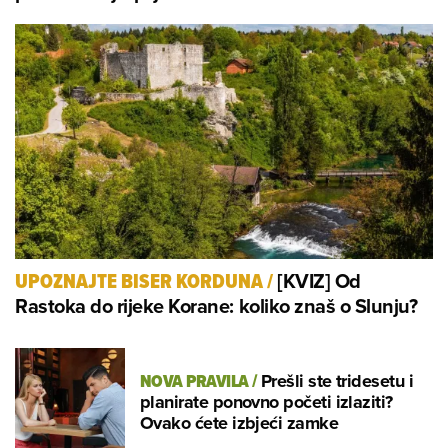
[KVIZ] Od
UPOZNAJTE BISER KORDUNA
/
Rastoka do rijeke Korane: koliko znaš o Slunju?
NOVA PRAVILA
/
Prešli ste tridesetu i
planirate ponovno početi izlaziti?
Ovako ćete izbjeći zamke