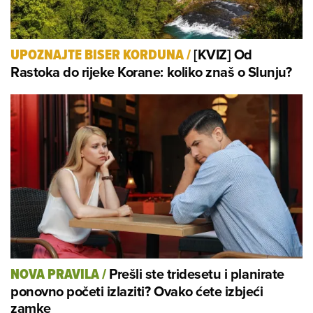
[KVIZ] Od
UPOZNAJTE BISER KORDUNA
/
Rastoka do rijeke Korane: koliko znaš o Slunju?
Prešli ste tridesetu i planirate
NOVA PRAVILA
/
ponovno početi izlaziti? Ovako ćete izbjeći
zamke