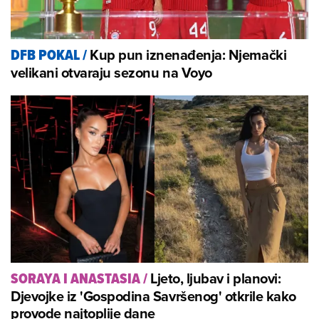
Kup pun iznenađenja: Njemački
DFB POKAL
/
velikani otvaraju sezonu na Voyo
Ljeto, ljubav i planovi:
SORAYA I ANASTASIA
/
Djevojke iz 'Gospodina Savršenog' otkrile kako
provode najtoplije dane