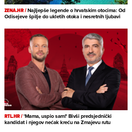
ZENA.HR /
Najljepše legende o hrvatskim otocima: Od
Odisejeve špilje do ukletih otoka i nesretnih ljubavi
RTL.HR /
'Mama, uspio sam!' Bivši predsjednički
kandidat i njegov nećak kreću na Zmajevu rutu