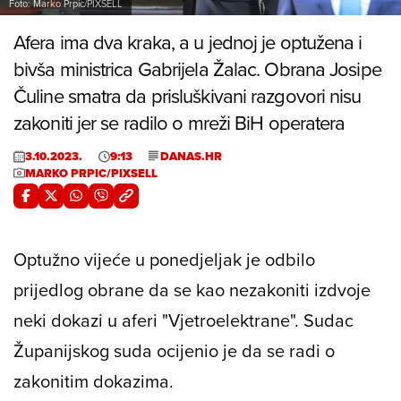
Foto: Marko Prpic/PIXSELL
Afera ima dva kraka, a u jednoj je optužena i
bivša ministrica Gabrijela Žalac. Obrana Josipe
Čuline smatra da prisluškivani razgovori nisu
zakoniti jer se radilo o mreži BiH operatera
3.10.2023.
9:13
DANAS.HR
MARKO PRPIC/PIXSELL
Optužno vijeće u ponedjeljak je odbilo
prijedlog obrane da se kao nezakoniti izdvoje
neki dokazi u aferi "Vjetroelektrane". Sudac
Županijskog suda ocijenio je da se radi o
zakonitim dokazima.