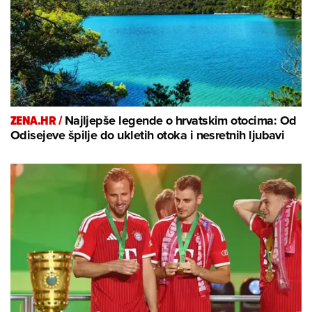
ZENA.HR /
Najljepše legende o hrvatskim otocima: Od
Odisejeve špilje do ukletih otoka i nesretnih ljubavi