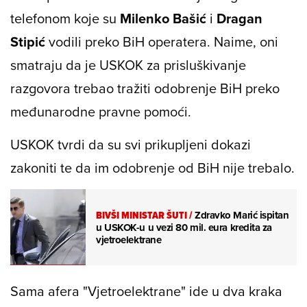
telefonom koje su
Milenko Bašić
i
Dragan
Stipić
vodili preko BiH operatera. Naime, oni
smatraju da je USKOK za prisluškivanje
razgovora trebao tražiti odobrenje BiH preko
međunarodne pravne pomoći.
USKOK tvrdi da su svi prikupljeni dokazi
zakoniti te da im odobrenje od BiH nije trebalo.
BIVŠI MINISTAR ŠUTI
/
Zdravko Marić ispitan
u USKOK-u u vezi 80 mil. eura kredita za
vjetroelektrane
Sama afera "Vjetroelektrane" ide u dva kraka