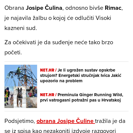
Obrana
Josipe Čulina
, odnosno bivše
Rimac
,
je najavila žalbu o kojoj će odlučiti Visoki
kazneni sud.
Za očekivati je da suđenje neće tako brzo
početi.
NET.HR /
Je li ugrožen sustav opskrbe
strujom? Energetski stručnjak Ivica Jakić
upozorio na problem
NET.HR /
Preminula Ginger Running Wild,
prvi vatrogasni potražni pas u Hrvatskoj
Podsjetimo,
obrana Josipe Čuline
tražila je da
se iz spisa kao nezakoniti izdvoje razgovori