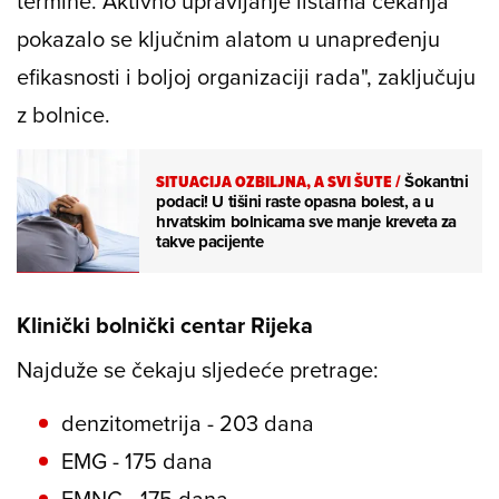
termine. Aktivno upravljanje listama čekanja
pokazalo se ključnim alatom u unapređenju
efikasnosti i boljoj organizaciji rada", zaključuju
z bolnice.
SITUACIJA OZBILJNA, A SVI ŠUTE
/
Šokantni
podaci! U tišini raste opasna bolest, a u
hrvatskim bolnicama sve manje kreveta za
takve pacijente
Klinički bolnički centar Rijeka
Najduže se čekaju sljedeće pretrage:
denzitometrija - 203 dana
EMG - 175 dana
EMNG - 175 dana