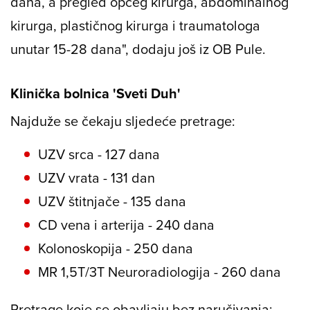
dana, a pregled općeg kirurga, abdominalnog
kirurga, plastičnog kirurga i traumatologa
unutar 15-28 dana", dodaju još iz OB Pule.
Klinička bolnica 'Sveti Duh'
Najduže se čekaju sljedeće pretrage:
UZV srca - 127 dana
UZV vrata - 131 dan
UZV štitnjače - 135 dana
CD vena i arterija - 240 dana
Kolonoskopija - 250 dana
MR 1,5T/3T Neuroradiologija - 260 dana
Pretrage koje se obavljaju bez naručivanja: