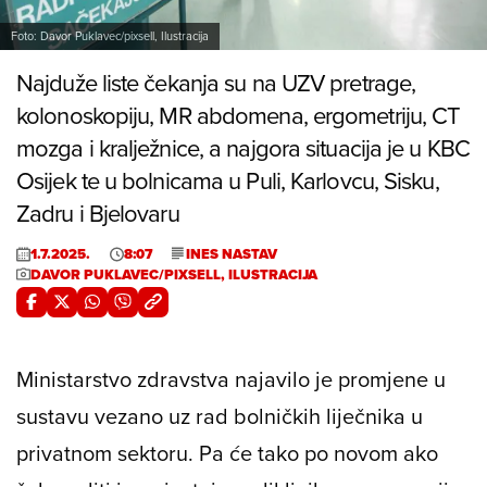
Foto: Davor Puklavec/pixsell, Ilustracija
Najduže liste čekanja su na UZV pretrage,
kolonoskopiju, MR abdomena, ergometriju, CT
mozga i kralježnice, a najgora situacija je u KBC
Osijek te u bolnicama u Puli, Karlovcu, Sisku,
Zadru i Bjelovaru
1.7.2025.
8:07
INES NASTAV
DAVOR PUKLAVEC/PIXSELL, ILUSTRACIJA
Ministarstvo zdravstva najavilo je promjene u
sustavu vezano uz rad bolničkih liječnika u
privatnom sektoru. Pa će tako po novom ako