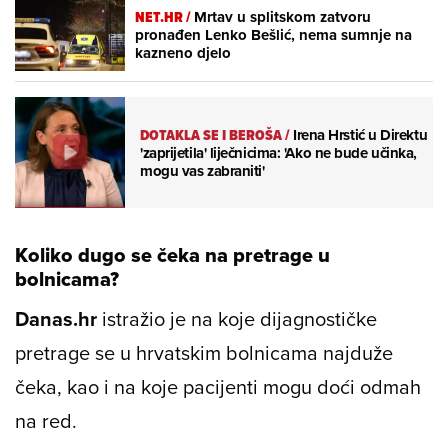
NET.HR /
Mrtav u splitskom zatvoru
pronađen Lenko Bešlić, nema sumnje na
kazneno djelo
DOTAKLA SE I BEROŠA
/
Irena Hrstić u Direktu
'zaprijetila' liječnicima: 'Ako ne bude učinka,
mogu vas zabraniti'
Koliko dugo se čeka na pretrage u
bolnicama?
Danas.hr
istražio je na koje dijagnostičke
pretrage se u hrvatskim bolnicama najduže
čeka, kao i na koje pacijenti mogu doći odmah
na red.