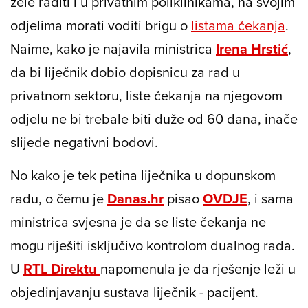
žele raditi i u privatnim poliklinikama, na svojim
odjelima morati voditi brigu o
listama čekanja
.
Naime, kako je najavila ministrica
Irena Hrstić
,
da bi liječnik dobio dopisnicu za rad u
privatnom sektoru, liste čekanja na njegovom
odjelu ne bi trebale biti duže od 60 dana, inače
slijede negativni bodovi.
No kako je tek petina liječnika u dopunskom
radu, o čemu je
Danas.hr
pisao
OVDJE
, i sama
ministrica svjesna je da se liste čekanja ne
mogu riješiti isključivo kontrolom dualnog rada.
U
RTL Direktu
napomenula je da rješenje leži u
objedinjavanju sustava liječnik - pacijent.