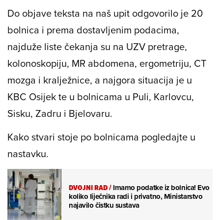
Do objave teksta na naš upit odgovorilo je 20
bolnica i prema dostavljenim podacima,
najduže liste čekanja su na UZV pretrage,
kolonoskopiju, MR abdomena, ergometriju, CT
mozga i kralježnice, a najgora situacija je u
KBC Osijek te u bolnicama u Puli, Karlovcu,
Sisku, Zadru i Bjelovaru.
Kako stvari stoje po bolnicama pogledajte u
nastavku.
DVOJNI RAD
/
Imamo podatke iz bolnica! Evo
koliko liječnika radi i privatno, Ministarstvo
najavilo čistku sustava