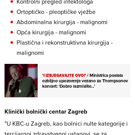
Kontrolni pregled infektologa
Ortoptičko - pleoptičke vježbe
Abdominalna kirurgija - malignomi
Opća kirurgija - malignomi
Plastična i rekonstruktivna kirurgija -
malignomi
'I IZBJEGAVAJTE OVO!'
/
Ministrica poslala
ozbiljno upozorenje vezano za Thompsonov
koncert: 'Dobro razmislite...'
Klinički bolnički centar Zagreb
"U KBC-u Zagreb, kao bolnici nulte kategorije i
tercijarnoj zdravstvenoj ustanovi, se za