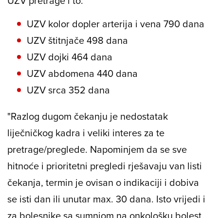
UZV pretrage i to:
UZV kolor dopler arterija i vena 790 dana
UZV štitnjače 498 dana
UZV dojki 464 dana
UZV abdomena 440 dana
UZV srca 352 dana
"Razlog dugom čekanju je nedostatak
liječničkog kadra i veliki interes za te
pretrage/preglede. Napominjem da se sve
hitnoće i prioritetni pregledi rješavaju van listi
čekanja, termin je ovisan o indikaciji i dobiva
se isti dan ili unutar max. 30 dana. Isto vrijedi i
za bolesnike sa sumnjom na onkološku bolest,