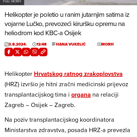
Foto: MORH
Helikopter je poletio u ranim jutarnjim satima iz
vojarne Lučko, prevozeći kiruršku opremu na
heliodrom kod KBC-a Osijek
3.8.2024.
12:48
HANA VUKELIĆ
MORH
Helikopter
Hrvatskog ratnog zrakoplovstva
(HRZ) izvršio je hitni zračni medicinski prijevoz
transplantacijskog tima i
organa
na relaciji
Zagreb – Osijek – Zagreb.
Na poziv transplantacijskog koordinatora
Ministarstva zdravstva, posada HRZ-a prevezla