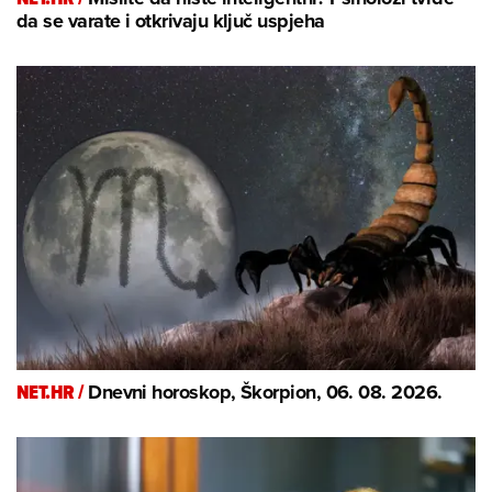
da se varate i otkrivaju ključ uspjeha
NET.HR /
Dnevni horoskop, Škorpion, 06. 08. 2026.