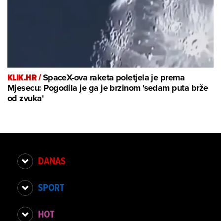
KLIK.HR /
SpaceX-ova raketa poletjela je prema
Mjesecu: Pogodila je ga je brzinom 'sedam puta brže
od zvuka'
DANAS
SPORT
HOT