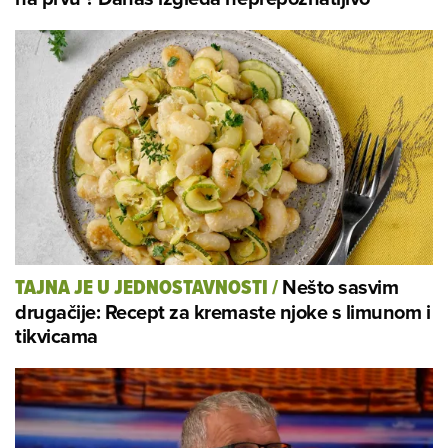
Nešto sasvim
TAJNA JE U JEDNOSTAVNOSTI
/
drugačije: Recept za kremaste njoke s limunom i
tikvicama