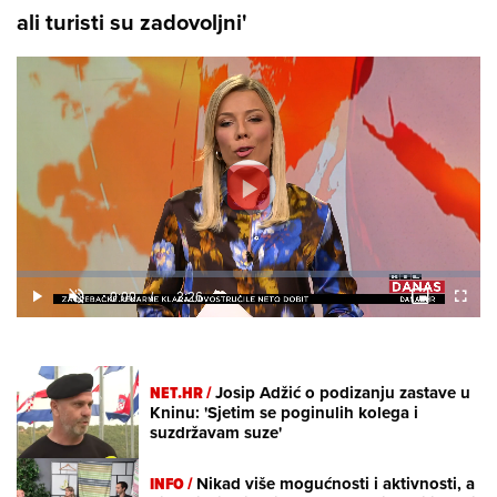
ali turisti su zadovoljni'
Loaded
:
9.75%
/
Unmute
NET.HR /
Josip Adžić o podizanju zastave u
Kninu: 'Sjetim se poginulih kolega i
suzdržavam suze'
INFO /
Nikad više mogućnosti i aktivnosti, a