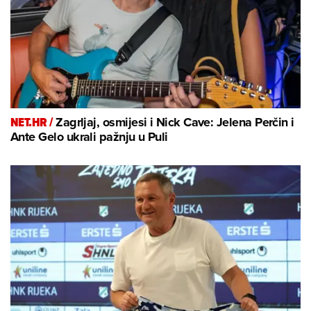
NET.HR /
Zagrljaj, osmijesi i Nick Cave: Jelena Perčin i
Ante Gelo ukrali pažnju u Puli