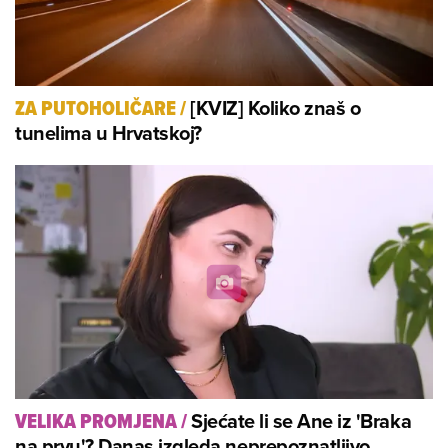
[KVIZ] Koliko znaš o
ZA PUTOHOLIČARE
/
tunelima u Hrvatskoj?
Sjećate li se Ane iz 'Braka
VELIKA PROMJENA
/
na prvu'? Danas izgleda neprepoznatljivo