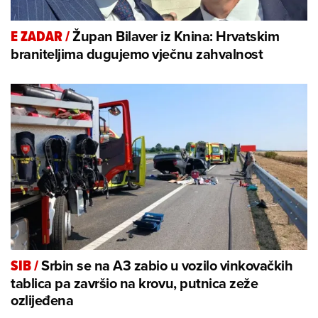
Župan Bilaver iz Knina: Hrvatskim
E ZADAR
/
braniteljima dugujemo vječnu zahvalnost
Srbin se na A3 zabio u vozilo vinkovačkih
SIB
/
tablica pa završio na krovu, putnica zeže
ozlijeđena