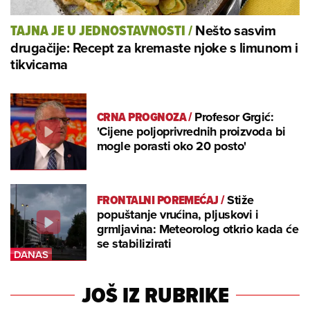
Nešto sasvim
TAJNA JE U JEDNOSTAVNOSTI
/
drugačije: Recept za kremaste njoke s limunom i
tikvicama
CRNA PROGNOZA
/
Profesor Grgić:
'Cijene poljoprivrednih proizvoda bi
mogle porasti oko 20 posto'
FRONTALNI POREMEĆAJ
/
Stiže
popuštanje vrućina, pljuskovi i
grmljavina: Meteorolog otkrio kada će
se stabilizirati
JOŠ IZ RUBRIKE