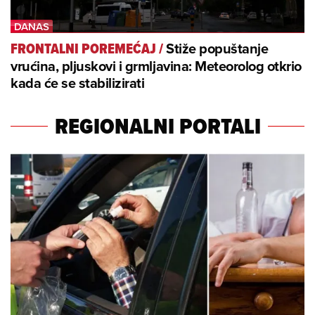
Stiže popuštanje
FRONTALNI POREMEĆAJ
/
vrućina, pljuskovi i grmljavina: Meteorolog otkrio
kada će se stabilizirati
REGIONALNI PORTALI