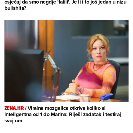
osjećaj da smo negdje 'falili'. Je li i to još jedan u nizu
bullshita?
ZENA.HR /
Viralna mozgalica otkriva koliko si
inteligentna od 1 do Marina: Riješi zadatak i testiraj
svoj um