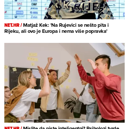
NET.HR /
Matjaž Kek: 'Na Rujevici se nešto pita i
Rijeku, ali ovo je Europa i nema više popravka'
NET.HR /
Mislite da niste inteligentni? Psiholozi tvrde