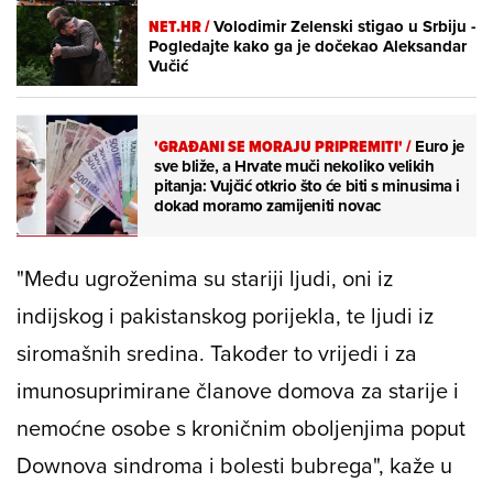
NET.HR /
Volodimir Zelenski stigao u Srbiju -
Pogledajte kako ga je dočekao Aleksandar
Vučić
'GRAĐANI SE MORAJU PRIPREMITI'
/
Euro je
sve bliže, a Hrvate muči nekoliko velikih
pitanja: Vujčić otkrio što će biti s minusima i
dokad moramo zamijeniti novac
"Među ugroženima su stariji ljudi, oni iz
indijskog i pakistanskog porijekla, te ljudi iz
siromašnih sredina. Također to vrijedi i za
imunosuprimirane članove domova za starije i
nemoćne osobe s kroničnim oboljenjima poput
Downova sindroma i bolesti bubrega", kaže u