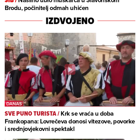
SIB
/
Brodu, počinitelj odmah uhićen
IZDVOJENO
Krk se vraća u doba
SVE PUNO TURISTA
/
Frankopana: Lovrečeva donosi vitezove, povorke
i srednjovjekovni spektakl