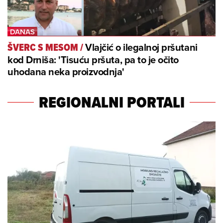
Vlajčić o ilegalnoj pršutani
ŠVERC S MESOM
/
kod Drniša: 'Tisuću pršuta, pa to je očito
uhodana neka proizvodnja'
REGIONALNI PORTALI