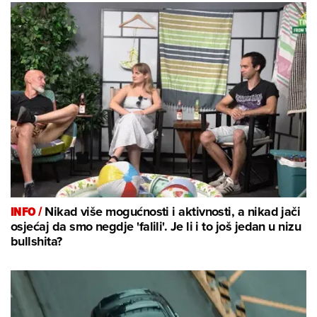
INFO /
Nikad više mogućnosti i aktivnosti, a nikad jači
osjećaj da smo negdje 'falili'. Je li i to još jedan u nizu
bullshita?