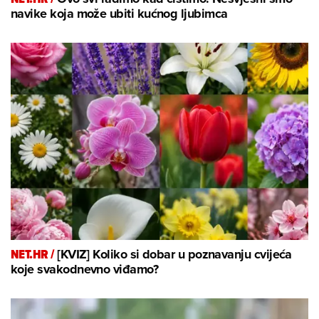
navike koja može ubiti kućnog ljubimca
NET.HR /
[KVIZ] Koliko si dobar u poznavanju cvijeća
koje svakodnevno viđamo?