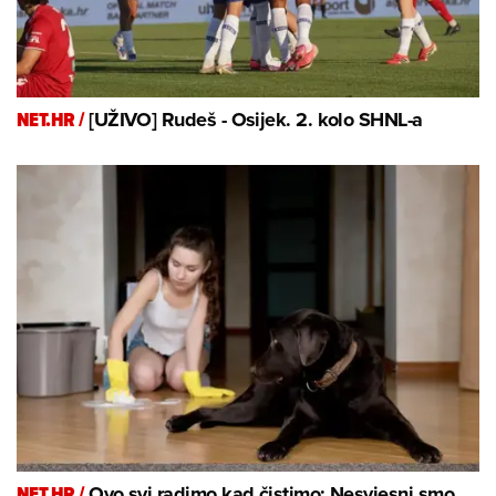
NET.HR /
[UŽIVO] Rudeš - Osijek. 2. kolo SHNL-a
NET.HR /
Ovo svi radimo kad čistimo: Nesvjesni smo