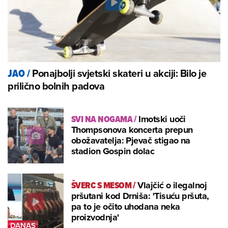
Ponajbolji svjetski skateri u akciji: Bilo je
JAO
/
prilično bolnih padova
SVI NA NOGAMA
/
Imotski uoči
Thompsonova koncerta prepun
obožavatelja: Pjevač stigao na
stadion Gospin dolac
ŠVERC S MESOM
/
Vlajčić o ilegalnoj
pršutani kod Drniša: 'Tisuću pršuta,
pa to je očito uhodana neka
proizvodnja'