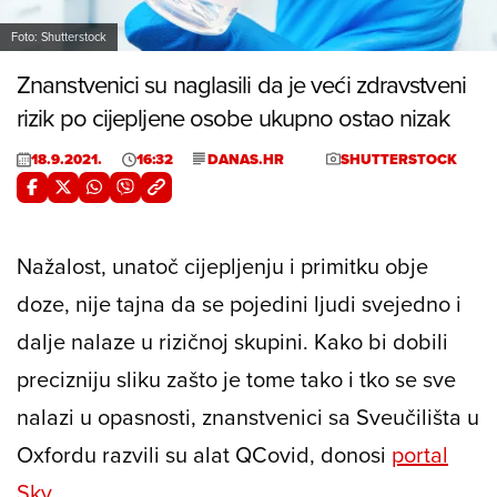
Foto: Shutterstock
Znanstvenici su naglasili da je veći zdravstveni
rizik po cijepljene osobe ukupno ostao nizak
18.9.2021.
16:32
DANAS.HR
SHUTTERSTOCK
Nažalost, unatoč cijepljenju i primitku obje
doze, nije tajna da se pojedini ljudi svejedno i
dalje nalaze u rizičnoj skupini. Kako bi dobili
precizniju sliku zašto je tome tako i tko se sve
nalazi u opasnosti, znanstvenici sa Sveučilišta u
Oxfordu razvili su alat QCovid, donosi
portal
Sky
.