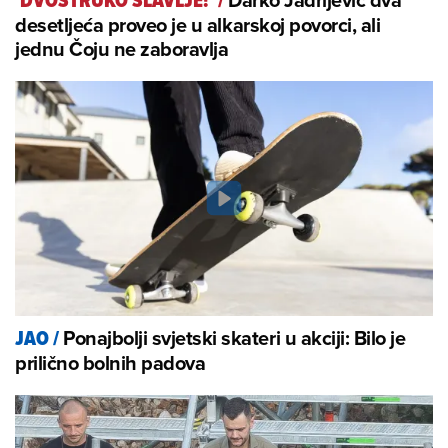
'DVOSTRUKO SLAVLJE!'
/
desetljeća proveo je u alkarskoj povorci, ali
jednu Čoju ne zaboravlja
Ponajbolji svjetski skateri u akciji: Bilo je
JAO
/
prilično bolnih padova