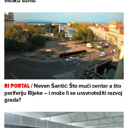
visoku šumu
Neven Šantić: Što muči centar a što
RI PORTAL
/
periferiju Rijeke – i može li se uravnotežiti razvoj
grada?