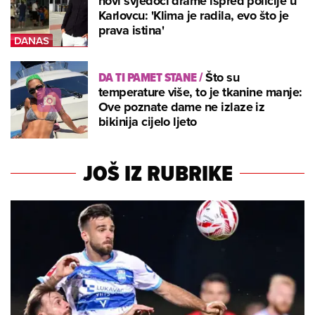
novi svjedoci drame ispred policije u
Karlovcu: 'Klima je radila, evo što je
prava istina'
DA TI PAMET STANE
/
Što su
temperature više, to je tkanine manje:
Ove poznate dame ne izlaze iz
bikinija cijelo ljeto
JOŠ IZ RUBRIKE