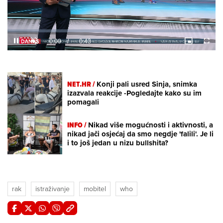
Loaded
:
32.14%
/
Unmute
NET.HR /
Konji pali usred Sinja, snimka
izazvala reakcije -Pogledajte kako su im
pomagali
INFO /
Nikad više mogućnosti i aktivnosti, a
nikad jači osjećaj da smo negdje 'falili'. Je li
i to još jedan u nizu bullshita?
rak
istraživanje
mobitel
who