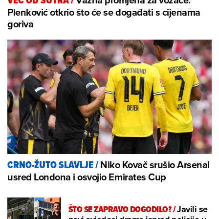
VEĆ OD SUTRA
/
Plenković otkrio što će se događati s cijenama
goriva
Niko Kovač srušio Arsenal
CRNO-ŽUTO SLAVLJE
/
usred Londona i osvojio Emirates Cup
ŠTO SE ZAPRAVO DOGODILO?
/
Javili se