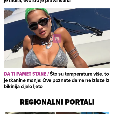
je radila, evo što je prava istina'
Što su temperature više, to
DA TI PAMET STANE
/
je tkanine manje: Ove poznate dame ne izlaze iz
bikinija cijelo ljeto
REGIONALNI PORTALI