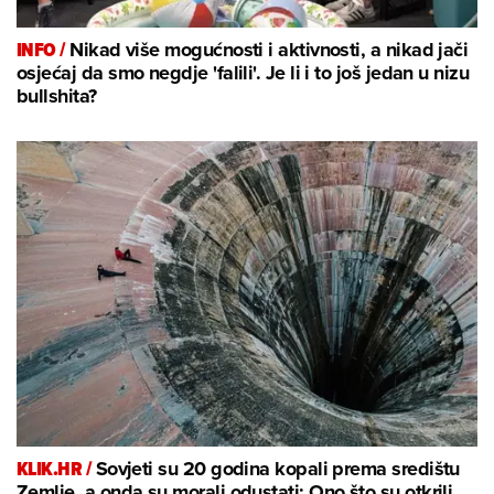
INFO /
Nikad više mogućnosti i aktivnosti, a nikad jači
osjećaj da smo negdje 'falili'. Je li i to još jedan u nizu
bullshita?
KLIK.HR /
Sovjeti su 20 godina kopali prema središtu
Zemlje, a onda su morali odustati: Ono što su otkrili