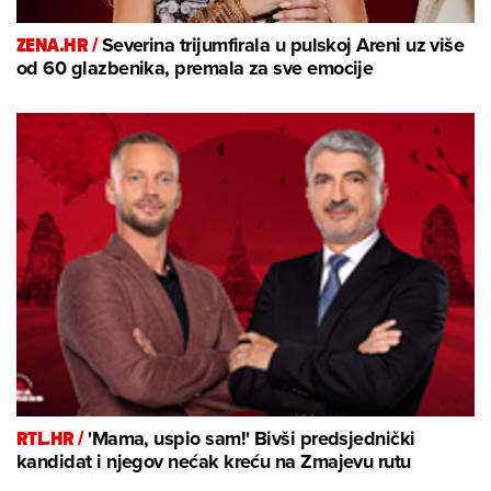
ZENA.HR /
Severina trijumfirala u pulskoj Areni uz više
od 60 glazbenika, premala za sve emocije
RTL.HR /
'Mama, uspio sam!' Bivši predsjednički
kandidat i njegov nećak kreću na Zmajevu rutu