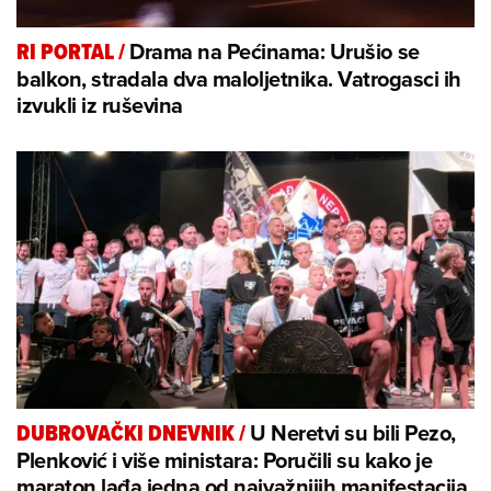
Drama na Pećinama: Urušio se
RI PORTAL
/
balkon, stradala dva maloljetnika. Vatrogasci ih
izvukli iz ruševina
U Neretvi su bili Pezo,
DUBROVAČKI DNEVNIK
/
Plenković i više ministara: Poručili su kako je
maraton lađa jedna od najvažnijih manifestacija