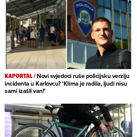
Novi svjedoci ruše policijsku verziju
KAPORTAL
/
incidenta u Karlovcu? 'Klima je radila, ljudi nisu
sami izašli van!'