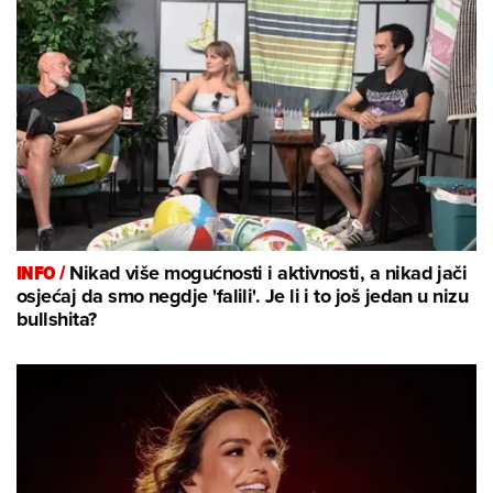
INFO /
Nikad više mogućnosti i aktivnosti, a nikad jači
osjećaj da smo negdje 'falili'. Je li i to još jedan u nizu
bullshita?