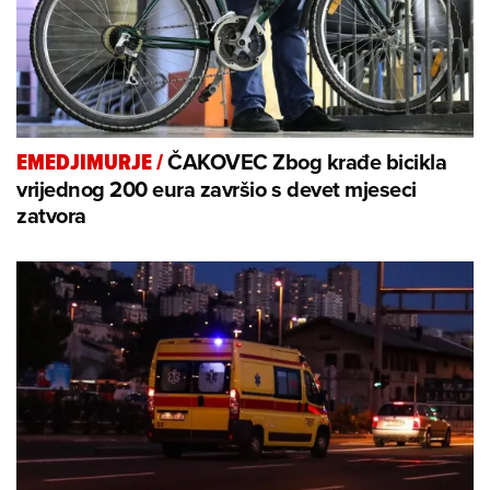
ČAKOVEC Zbog krađe bicikla
EMEDJIMURJE
/
vrijednog 200 eura završio s devet mjeseci
zatvora