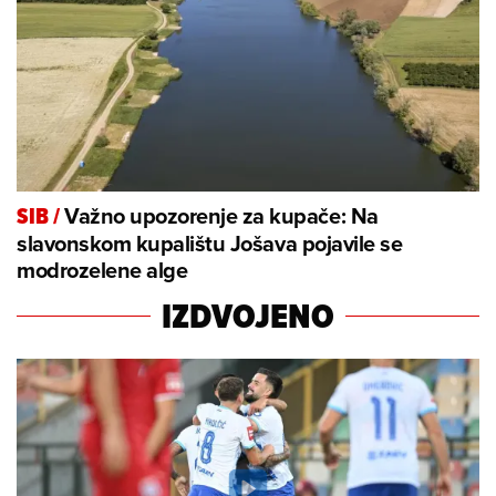
Važno upozorenje za kupače: Na
SIB
/
slavonskom kupalištu Jošava pojavile se
modrozelene alge
IZDVOJENO