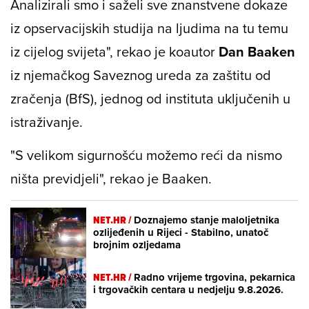
Analizirali smo i saželi sve znanstvene dokaze
iz opservacijskih studija na ljudima na tu temu
iz cijelog svijeta", rekao je koautor
Dan Baaken
iz njemačkog Saveznog ureda za zaštitu od
zračenja (BfS), jednog od instituta uključenih u
istraživanje.
"S velikom sigurnošću možemo reći da nismo
ništa previdjeli", rekao je Baaken.
NET.HR /
Doznajemo stanje maloljetnika
ozlijeđenih u Rijeci - Stabilno, unatoč
brojnim ozljedama
NET.HR /
Radno vrijeme trgovina, pekarnica
i trgovačkih centara u nedjelju 9.8.2026.