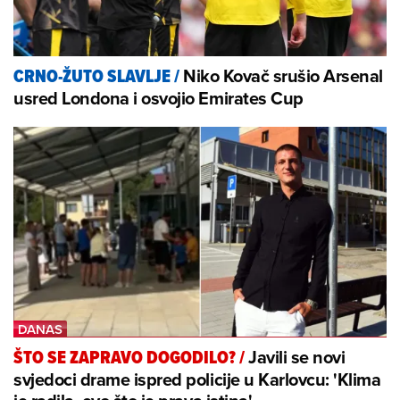
Niko Kovač srušio Arsenal
CRNO-ŽUTO SLAVLJE
/
usred Londona i osvojio Emirates Cup
Javili se novi
ŠTO SE ZAPRAVO DOGODILO?
/
svjedoci drame ispred policije u Karlovcu: 'Klima