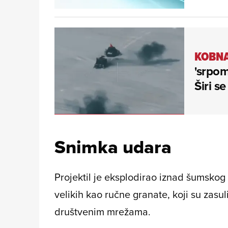
KOBNA
'srpom
Širi s
Snimka udara
Projektil je eksplodirao iznad šumskog s
velikih kao ručne granate, koji su zasu
društvenim mrežama.