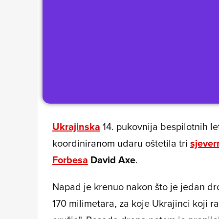
Ukrajinska
14. pukovnija bespilotnih l
koordiniranom udaru oštetila tri
sjever
Forbesa
David Axe
.
Napad je krenuo nakon što je jedan dr
170 milimetara, za koje Ukrajinci koji r