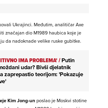
okovali Ukrajinci. Međutim, analitičar Axe
štiti značajan dio M1989 haubica koje je
aju da nadoknade velike ruske gubitke.
NITIVNO IMA PROBLEMA'
/
Putin
oždani udar? Bivši djelatnik
a zaprepastio teorijom: 'Pokazuje
ve'
eje Kim Jong-un
poslao je Moskvi stotine