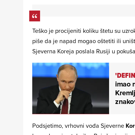
Teško je procijeniti koliku štetu su uzr
piše da je napad mogao oštetiti ili uni
Sjeverna Koreja poslala Rusiji u pokuš
'DEFI
imao m
Kremlj
znako
Podsjetimo, vrhovni vođa Sjeverne
Kor