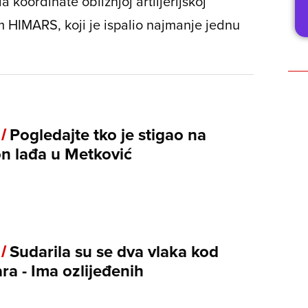
 koordinate obližnjoj artiljerijskoj
m HIMARS, koji je ispalio najmanje jednu
 /
Pogledajte tko je stigao na
n lađa u Metković
 /
Sudarila su se dva vlaka kod
ra - Ima ozlijeđenih