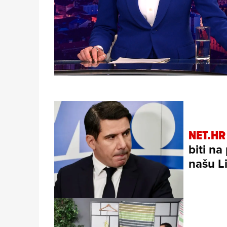
Loaded
:
6.41%
/
Unmute
NET.HR
biti na
našu L