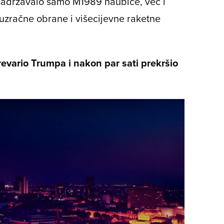
sadržavalo samo M1989 haubice, već i
tuzračne obrane i višecijevne raketne
vario Trumpa i nakon par sati prekršio