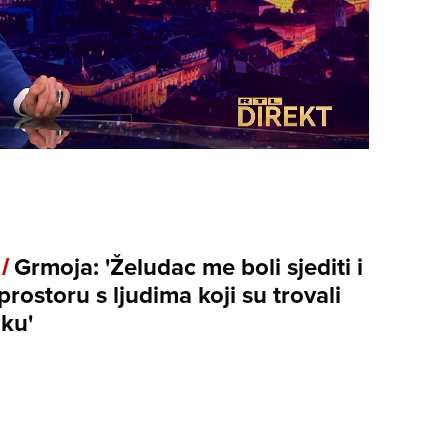
 /
Grmoja: 'Želudac me boli sjediti i
 prostoru s ljudima koji su trovali
iku'