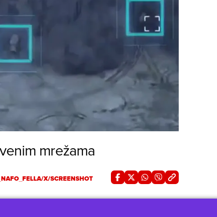
štvenim mrežama
NAFO_FELLA/X/SCREENSHOT