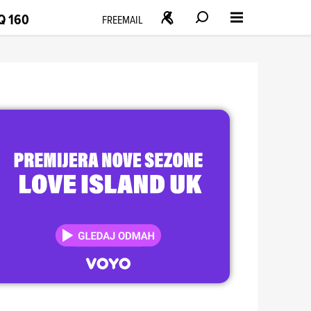
Q 160
FREEMAIL