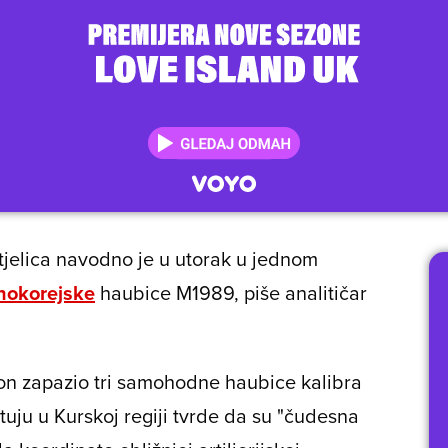
etjelica navodno je u utorak u jednom
nokorejske
haubice M1989, piše analitičar
on zapazio tri samohodne haubice kalibra
atuju u Kurskoj regiji tvrde da su "čudesna