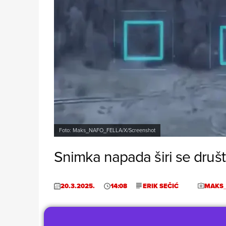
Foto: Maks_NAFO_FELLA/X/Screenshot
Snimka napada širi se dru
20.3.2025.
14:08
ERIK SEČIĆ
MAKS_