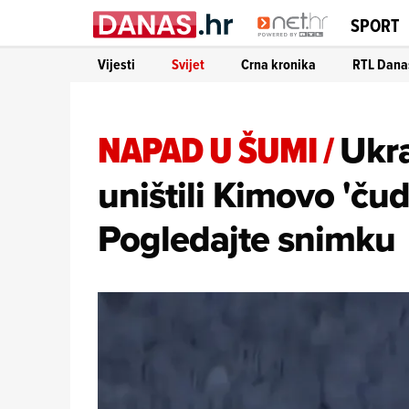
SPORT
Vijesti
Svijet
Crna kronika
RTL Dana
NAPAD U ŠUMI
/
Ukra
uništili Kimovo 'ču
Pogledajte snimku