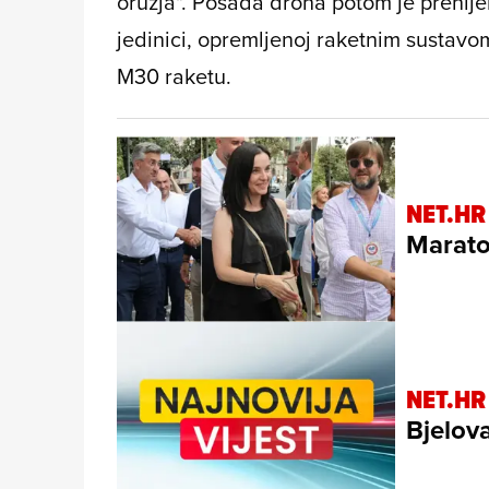
oružja". Posada drona potom je prenijela
jedinici, opremljenoj raketnim sustavo
M30 raketu.
NET.HR
Marato
NET.HR
Bjelova