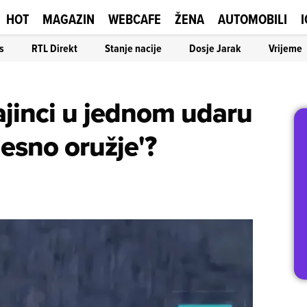
HOT
MAGAZIN
WEBCAFE
ŽENA
AUTOMOBILI
I
s
RTL Direkt
Stanje nacije
Dosje Jarak
Vrijeme
jinci u jednom udaru
desno oružje'?