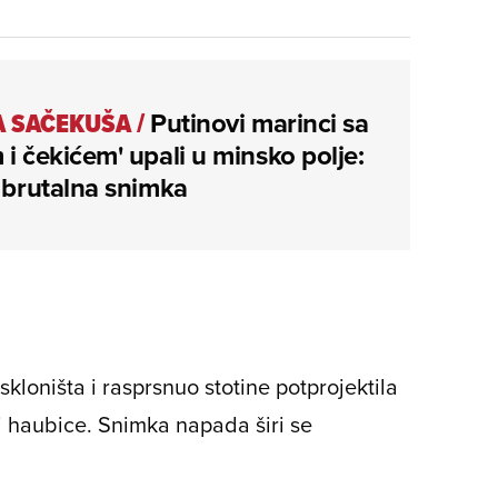
 SAČEKUŠA
/
Putinovi marinci sa
 i čekićem' upali u minsko polje:
e brutalna snimka
kloništa i rasprsnuo stotine potprojektila
li haubice. Snimka napada širi se