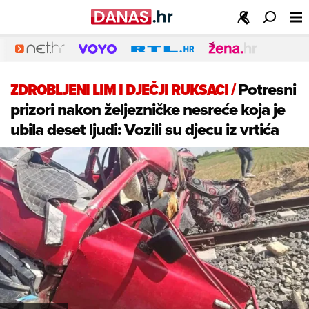
ZDROBLJENI LIM I DJEČJI RUKSACI
/
Potresni
prizori nakon željezničke nesreće koja je
ubila deset ljudi: Vozili su djecu iz vrtića