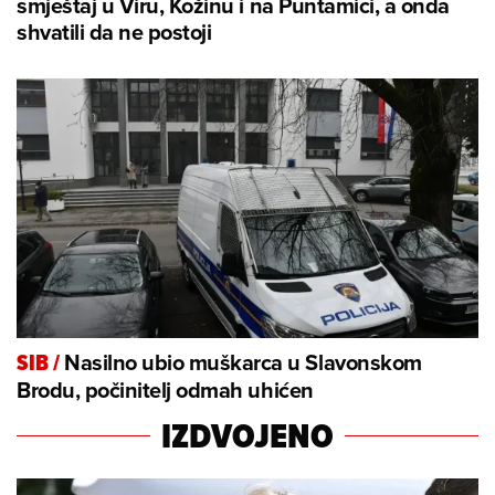
smještaj u Viru, Kožinu i na Puntamici, a onda
shvatili da ne postoji
Nasilno ubio muškarca u Slavonskom
SIB
/
Brodu, počinitelj odmah uhićen
IZDVOJENO