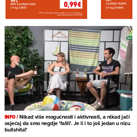
INFO /
Nikad više mogućnosti i aktivnosti, a nikad jači
osjećaj da smo negdje 'falili'. Je li i to još jedan u nizu
bullshita?