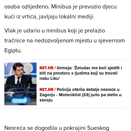
osoba ozlijeđeno. Minibus je prevozio djecu
kući iz vrtića, javljaju lokalni mediji.
Vlak je udario u minibus koji je prelazio
tračnice na nedozvoljenom mjestu u sjevernom
Egiptu.
NET.HR /
Grmoja: 'Želudac me boli sjediti i
biti na prostoru s ljudima koji su trovali
našu Liku'
NET.HR /
Policija otkrila detalje nesreće u
Zagorju - Motociklist (33) jurio pa sletio u
zavoju
Nesreća se dogodila u pokrajini Sueskog