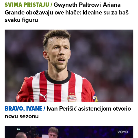
Gwyneth Paltrow i Ariana
SVIMA PRISTAJU
/
Grande obožavaju ove hlače: Idealne su za baš
svaku figuru
Ivan Perišić asistencijom otvorio
BRAVO, IVANE
/
novu sezonu