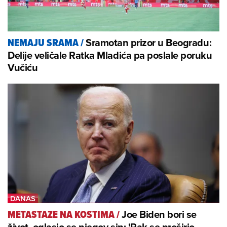
Sramotan prizor u Beogradu:
NEMAJU SRAMA
/
Delije veličale Ratka Mladića pa poslale poruku
Vučiću
Joe Biden bori se
METASTAZE NA KOSTIMA
/
život, oglasio se njegov sin: 'Rak se proširio,