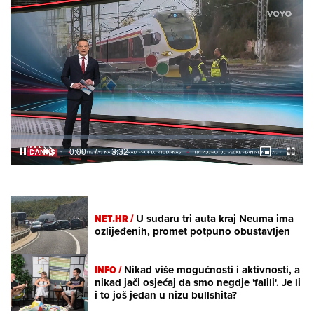
Loaded
:
6.83%
/
Unmute
NET.HR /
U sudaru tri auta kraj Neuma ima
ozlijeđenih, promet potpuno obustavljen
INFO /
Nikad više mogućnosti i aktivnosti, a
nikad jači osjećaj da smo negdje 'falili'. Je li
i to još jedan u nizu bullshita?