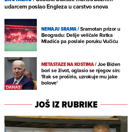
udarcem poslao Engleza u carstvo snova
NEMAJU SRAMA
/
Sramotan prizor u
Beogradu: Delije veličale Ratka
Mladića pa poslale poruku Vučiću
METASTAZE NA KOSTIMA
/
Joe Biden
bori se život, oglasio se njegov sin:
'Rak se proširio, uzrokuje mu jake
bolove'
JOŠ IZ RUBRIKE