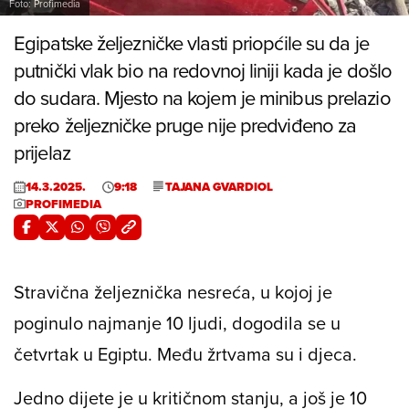
Foto: Profimedia
Egipatske željezničke vlasti priopćile su da je
putnički vlak bio na redovnoj liniji kada je došlo
do sudara. Mjesto na kojem je minibus prelazio
preko željezničke pruge nije predviđeno za
prijelaz
14.3.2025.
9:18
TAJANA GVARDIOL
PROFIMEDIA
Stravična željeznička nesreća, u kojoj je
poginulo najmanje 10 ljudi, dogodila se u
četvrtak u Egiptu. Među žrtvama su i djeca.
Jedno dijete je u kritičnom stanju, a još je 10