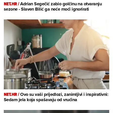
NET.HR /
Adrian Segečić zabio golčinu na otvaranju
sezone - Slaven Bilić ga neće moći ignorirati
NET.HR /
Ovo su vaši prijedlozi, zanimljivi i inspirativni:
Sedam jela koja spašavaju od vrućina