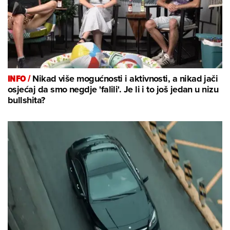
INFO /
Nikad više mogućnosti i aktivnosti, a nikad jači
osjećaj da smo negdje 'falili'. Je li i to još jedan u nizu
bullshita?