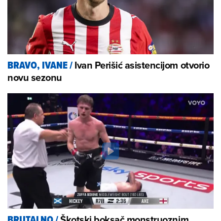
Ivan Perišić asistencijom otvorio
BRAVO, IVANE
/
novu sezonu
Škotski boksač monstruoznim
BRUTALNO
/