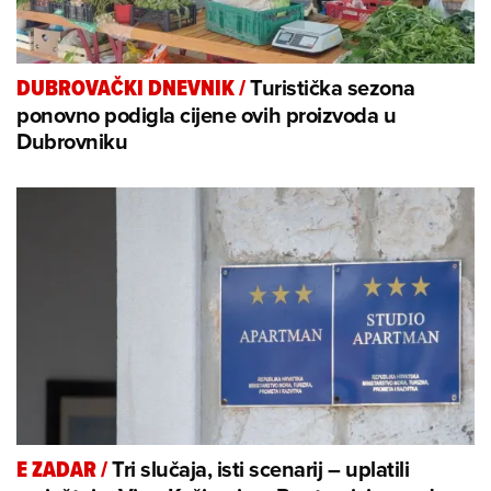
Turistička sezona
DUBROVAČKI DNEVNIK
/
ponovno podigla cijene ovih proizvoda u
Dubrovniku
Tri slučaja, isti scenarij – uplatili
E ZADAR
/