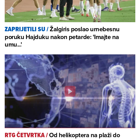
Žalgiris poslao urnebesnu
ZAPRIJETILI SU
/
poruku Hajduku nakon petarde: 'Imajte na
umu...'
Od helikoptera na plaži do
RTG ČETVRTKA
/