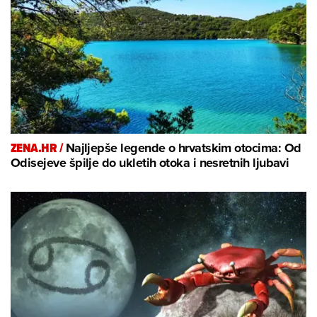
ZENA.HR /
Najljepše legende o hrvatskim otocima: Od
Odisejeve špilje do ukletih otoka i nesretnih ljubavi