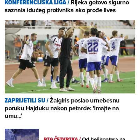
Rijeka gotovo sigurno
KONFERENCIJSKA LIGA
/
saznala idućeg protivnika ako prođe Ilves
Žalgiris poslao urnebesnu
ZAPRIJETILI SU
/
poruku Hajduku nakon petarde: 'Imajte na
umu...'
RTG ČETVRTKA
/
Od helikoptera na