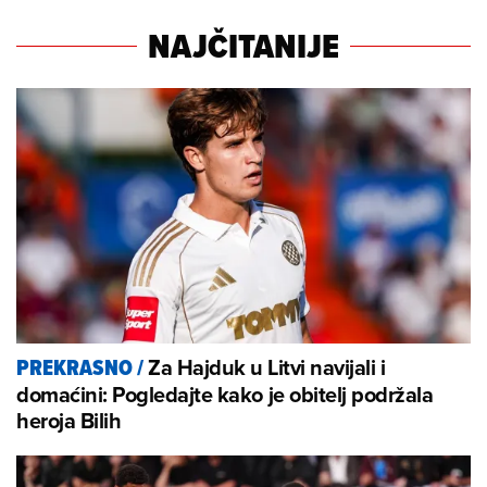
NAJČITANIJE
Za Hajduk u Litvi navijali i
PREKRASNO
/
domaćini: Pogledajte kako je obitelj podržala
heroja Bilih