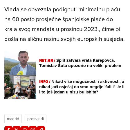
Vlada se obvezala podignuti minimalnu plaću
na 60 posto prosječne španjolske plaće do
kraja svog mandata u prosincu 2023., čime bi
došla na sličnu razinu svojih europskih susjeda.
NET.HR /
Split zatvara vrata Karepovca,
Tomislav Šuta upozorio na veliki problem
INFO /
Nikad više mogućnosti i aktivnosti, a
nikad jači osjećaj da smo negdje 'falili'. Je li
i to još jedan u nizu bullshita?
madrid
prosvjedi