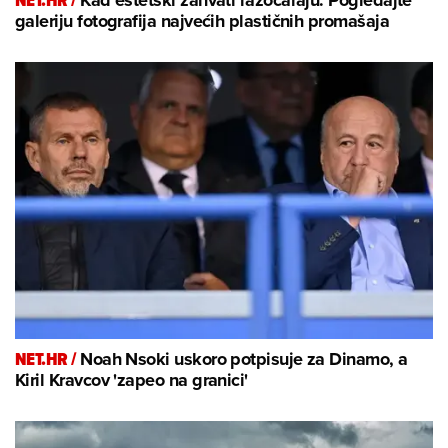
NET.HR /
Kad estetski zahvati razočaraju: Pogledajte
galeriju fotografija najvećih plastičnih promašaja
NET.HR /
Noah Nsoki uskoro potpisuje za Dinamo, a
Kiril Kravcov 'zapeo na granici'