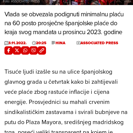
Foto: ASSOCIATED PRESS
Vlada se obvezala podignuti minimalnu plaću
na 60 posto prosječne španjolske plaće do
kraja svog mandata u prosincu 2023. godine
3.11.2022.
20:25
HINA
ASSOCIATED PRESS
Tisuće ljudi izašle su na ulice španjolskog
glavnog grada u četvrtak kako bi zahtijevali
veće plaće zbog rastuće inflacije i cijena
energije. Prosvjednici su mahali crvenim
sindikalističkim zastavama i svirali bubnjeve na
putu do Plaza Mayora, središnjeg madridskog
trga, noseći veliki transparent na kojem je