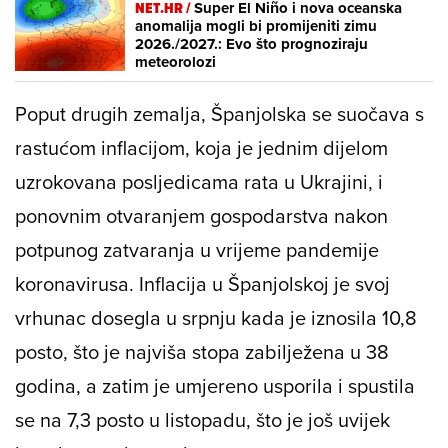
NET.HR /
Super El Niño i nova oceanska
anomalija mogli bi promijeniti zimu
2026./2027.: Evo što prognoziraju
meteorolozi
Poput drugih zemalja, Španjolska se suočava s
rastućom inflacijom, koja je jednim dijelom
uzrokovana posljedicama rata u Ukrajini, i
ponovnim otvaranjem gospodarstva nakon
potpunog zatvaranja u vrijeme pandemije
koronavirusa. Inflacija u Španjolskoj je svoj
vrhunac dosegla u srpnju kada je iznosila 10,8
posto, što je najviša stopa zabilježena u 38
godina, a zatim je umjereno usporila i spustila
se na 7,3 posto u listopadu, što je još uvijek