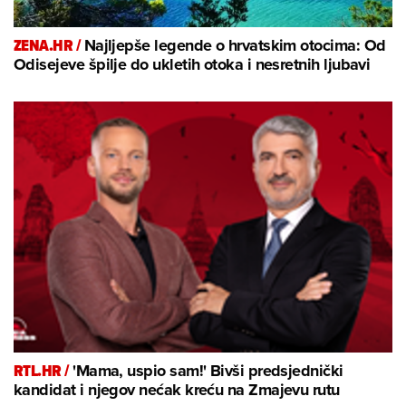
ZENA.HR /
Najljepše legende o hrvatskim otocima: Od
Odisejeve špilje do ukletih otoka i nesretnih ljubavi
RTL.HR /
'Mama, uspio sam!' Bivši predsjednički
kandidat i njegov nećak kreću na Zmajevu rutu