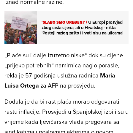
iznad normalne razine.
'SLABO SMO UREĐENI'
/
U Europi prosvjedi
zbog rasta cijena, ali u Hrvatskoj - ništa:
'Postoji razlog zašto Hrvati nisu na ulicama'
„Plaće su i dalje izuzetno niske“ dok su cijene
„prijeko potrebnih“ namirnica naglo porasle,
rekla je 57-godišnja uslužna radnica
Maria
Luisa Ortega
za AFP na prosvjedu.
Dodala je da bi rast plaća morao odgovarati
rastu inflacije. Prosvjedi u Španjolskoj izbili su u
vrijeme kada ljevičarska vlada pregovara sa
sindikatima i poslovnim akterima o novom