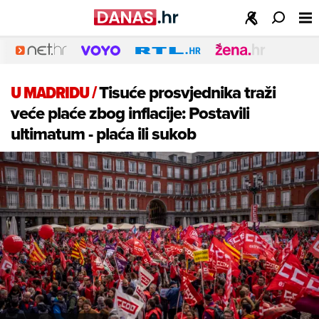
U MADRIDU
/
Tisuće prosvjednika traži
veće plaće zbog inflacije: Postavili
ultimatum - plaća ili sukob