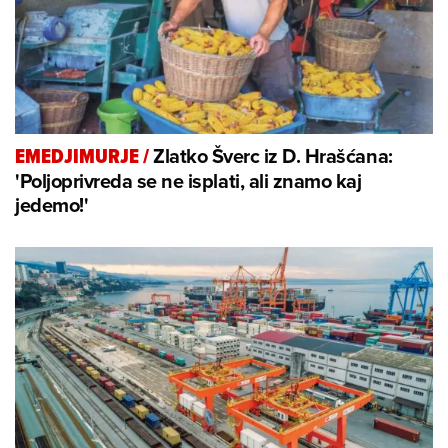
Zlatko Šverc iz D. Hrašćana:
EMEDJIMURJE
/
'Poljoprivreda se ne isplati, ali znamo kaj
jedemo!'