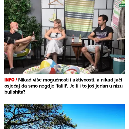
INFO /
Nikad više mogućnosti i aktivnosti, a nikad jači
osjećaj da smo negdje 'falili'. Je li i to još jedan u nizu
bullshita?