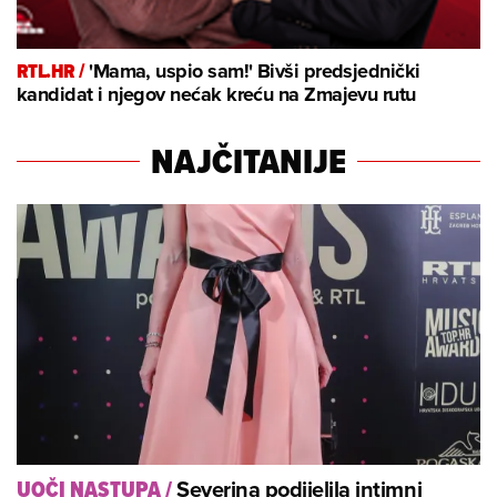
RTL.HR /
'Mama, uspio sam!' Bivši predsjednički
kandidat i njegov nećak kreću na Zmajevu rutu
NAJČITANIJE
Severina podijelila intimni
UOČI NASTUPA
/