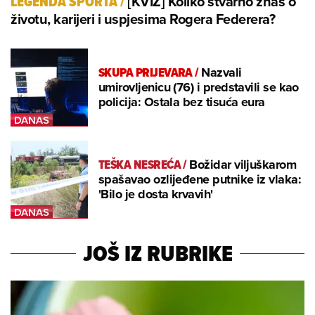
[KVIZ] Koliko stvarno znaš o
LEGENDA SPORTA
/
životu, karijeri i uspjesima Rogera Federera?
SKUPA PRIJEVARA
/
Nazvali
umirovljenicu (76) i predstavili se kao
policija: Ostala bez tisuća eura
TEŠKA NESREĆA
/
Božidar viljuškarom
spašavao ozlijeđene putnike iz vlaka:
'Bilo je dosta krvavih'
JOŠ IZ RUBRIKE