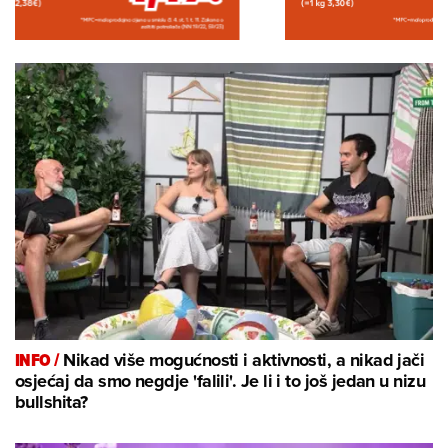
INFO /
Nikad više mogućnosti i aktivnosti, a nikad jači
osjećaj da smo negdje 'falili'. Je li i to još jedan u nizu
bullshita?