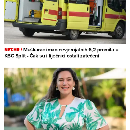
NET.HR /
Muškarac imao nevjerojatnih 6,2 promila u
KBC Split - Čak su i liječnici ostali zatečeni