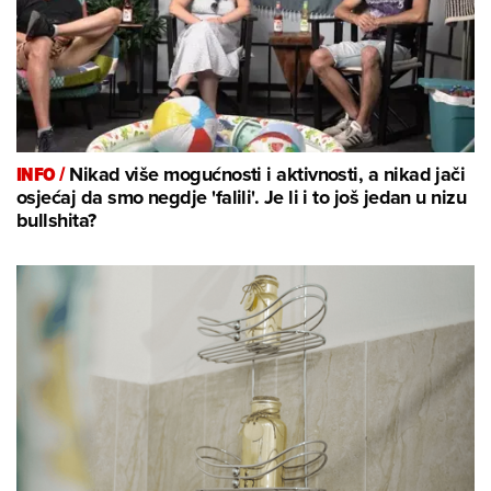
INFO /
Nikad više mogućnosti i aktivnosti, a nikad jači
osjećaj da smo negdje 'falili'. Je li i to još jedan u nizu
bullshita?