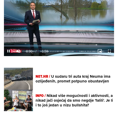
Loaded
:
11.93%
/
Unmute
NET.HR /
U sudaru tri auta kraj Neuma ima
ozlijeđenih, promet potpuno obustavljen
INFO /
Nikad više mogućnosti i aktivnosti, a
nikad jači osjećaj da smo negdje 'falili'. Je li
i to još jedan u nizu bullshita?