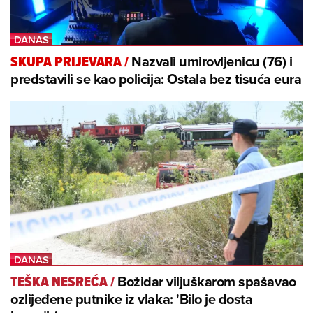
Nazvali umirovljenicu (76) i
SKUPA PRIJEVARA
/
predstavili se kao policija: Ostala bez tisuća eura
Božidar viljuškarom spašavao
TEŠKA NESREĆA
/
ozlijeđene putnike iz vlaka: 'Bilo je dosta