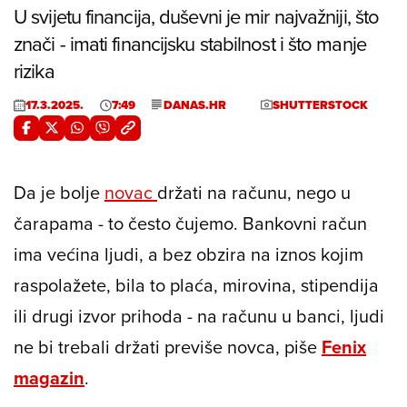
U svijetu financija, duševni je mir najvažniji, što
znači - imati financijsku stabilnost i što manje
rizika
17.3.2025.
7:49
DANAS.HR
SHUTTERSTOCK
Da je bolje
novac
držati na računu, nego u
čarapama - to često čujemo. Bankovni račun
ima većina ljudi, a bez obzira na iznos kojim
raspolažete, bila to plaća, mirovina, stipendija
ili drugi izvor prihoda - na računu u banci, ljudi
ne bi trebali držati previše novca, piše
Fenix
magazin
.