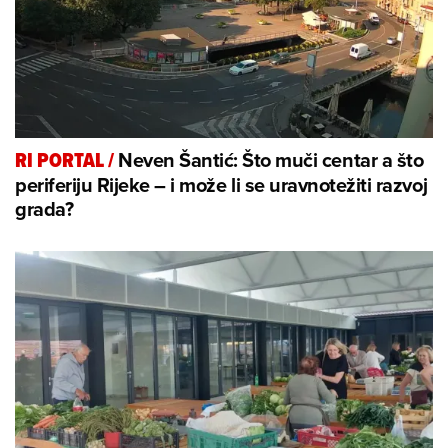
Neven Šantić: Što muči centar a što
RI PORTAL
/
periferiju Rijeke – i može li se uravnotežiti razvoj
grada?