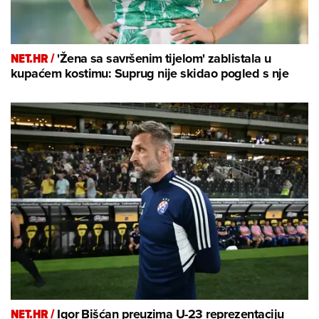
NET.HR /
'Žena sa savršenim tijelom' zablistala u
kupaćem kostimu: Suprug nije skidao pogled s nje
NET.HR /
Igor Bišćan preuzima U-23 reprezentaciju