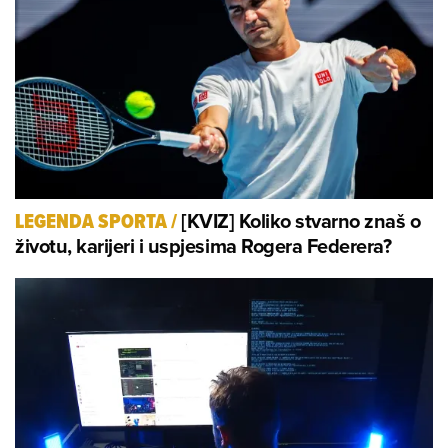
[KVIZ] Koliko stvarno znaš o
LEGENDA SPORTA
/
životu, karijeri i uspjesima Rogera Federera?