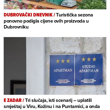
Turistička sezona
DUBROVAČKI DNEVNIK
/
ponovno podigla cijene ovih proizvoda u
Dubrovniku
Tri slučaja, isti scenarij – uplatili
E ZADAR
/
smještaj u Viru, Kožinu i na Puntamici, a onda