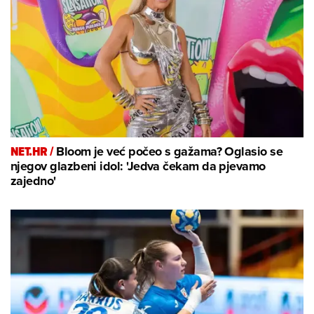
NET.HR /
Bloom je već počeo s gažama? Oglasio se
njegov glazbeni idol: 'Jedva čekam da pjevamo
zajedno'