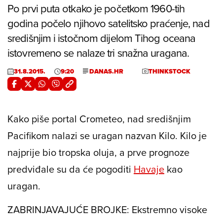
Po prvi puta otkako je početkom 1960-tih
godina počelo njihovo satelitsko praćenje, nad
središnjim i istočnom dijelom Tihog oceana
istovremeno se nalaze tri snažna uragana.
31.8.2015.
9:20
DANAS.HR
THINKSTOCK
Kako piše portal Crometeo, nad središnjim
Pacifikom nalazi se uragan nazvan Kilo. Kilo je
najprije bio tropska oluja, a prve prognoze
predviđale su da će pogoditi
Havaje
kao
uragan.
ZABRINJAVAJUĆE BROJKE: Ekstremno visoke