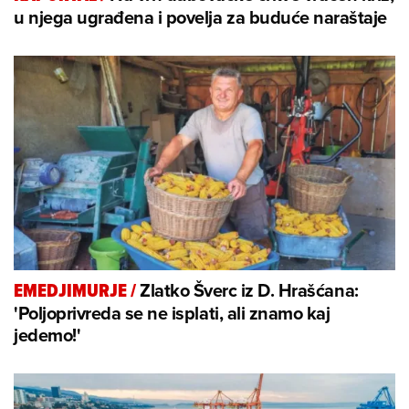
u njega ugrađena i povelja za buduće naraštaje
Zlatko Šverc iz D. Hrašćana:
EMEDJIMURJE
/
'Poljoprivreda se ne isplati, ali znamo kaj
jedemo!'