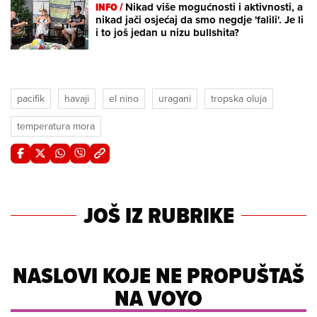
INFO /
Nikad više mogućnosti i aktivnosti, a
nikad jači osjećaj da smo negdje 'falili'. Je li
i to još jedan u nizu bullshita?
pacifik
havaji
el nino
uragani
tropska oluja
temperatura mora
JOŠ IZ RUBRIKE
NASLOVI KOJE NE PROPUŠTAŠ
NA VOYO