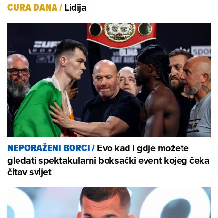
Lidija
CURA DANA
/
Evo kad i gdje možete
NEPORAŽENI BORCI
/
gledati spektakularni boksački event kojeg čeka
čitav svijet