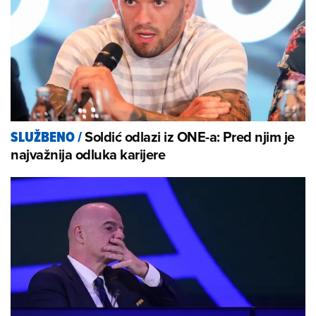
Soldić odlazi iz ONE-a: Pred njim je
SLUŽBENO
/
najvažnija odluka karijere