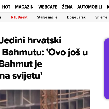
HOT
MAGAZIN
WEBCAFE
ŽENA
AUTOMOBILI
I
s
RTL Direkt
Stanje nacije
Dosje Jarak
Vrijeme
Jedini hrvatski
 u Bahmutu: 'Ovo još u
 Bahmut je
na svijetu'