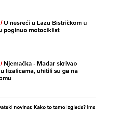
 /
U nesreći u Lazu Bistričkom u
u poginuo motociklist
 /
Njemačka - Mađar skrivao
u lizalicama, uhitili su ga na
romu
vatski novinar. Kako to tamo izgleda? Ima