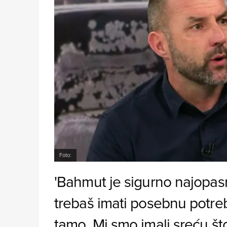
Foto:
'Bahmut je sigurno najopasni
trebaš imati posebnu potreb
tamo. Mi smo imali sreću što