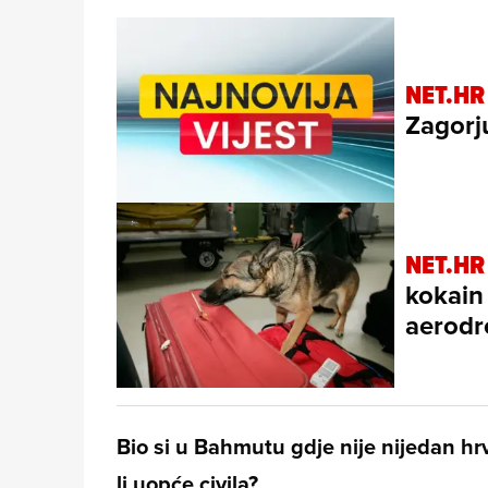
NET.HR
Zagorj
NET.HR
kokain 
aerod
Bio si u Bahmutu gdje nije nijedan hr
li uopće civila?