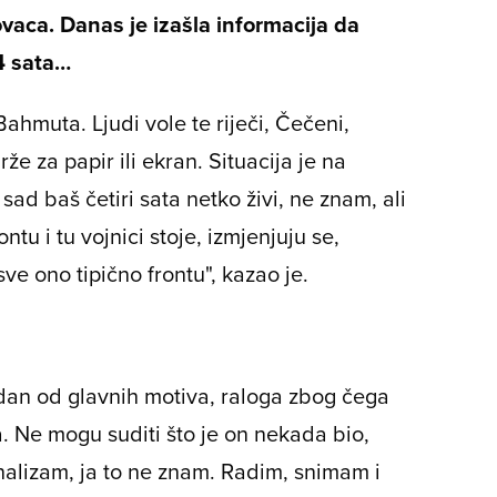
aca. Danas je izašla informacija da
4 sata…
Bahmuta. Ljudi vole te riječi, Čečeni,
že za papir ili ekran. Situacija je na
ad baš četiri sata netko živi, ne znam, ali
 i tu vojnici stoje, izmjenjuju se,
 sve ono tipično frontu", kazao je.
jedan od glavnih motiva, raloga zbog čega
. Ne mogu suditi što je on nekada bio,
onalizam, ja to ne znam. Radim, snimam i