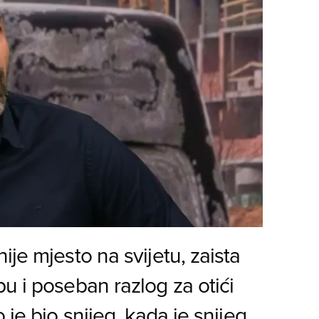
je mjesto na svijetu, zaista
u i poseban razlog za otići
 je bio snijeg, kada je snijeg