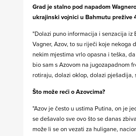
Grad je stalno pod napadom Wagnerov
ukrajinski vojnici u Bahmutu prežive 
"Dolazi puno informacija i senzacija iz 
Vagner, Azov, to su riječi koje nekoga dr
nekim mjestima vrlo opasna i teška, da s
bio sam s Azovom na jugozapadnom frontu
rotiraju, dolazi oklop, dolazi pješadija,
Što može reći o Azovcima?
"Azov je često u ustima Putina, on je 
se dešavalo sve ovo što se danas zbiva
može li se on vezati za huligane, naci