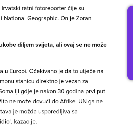
rvatski ratni fotoreporter čije su
s i National Geographic. On je Zoran
ukobe diljem svijeta, ali ovaj se ne može
va u Europi. Očekivano je da to utječe na
umpnu stanicu direktno je vezan za
Somaliji gdje je nakon 30 godina prvi put
 žito ne može dovući do Afrike. UN ga ne
žrtava je možda usporedljiva sa
dio", kazao je.