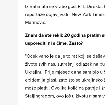
Iz Bahmuta se vratio gost RTL Direkta. H
reportaže objavljivali i New York Time
Marinović.
Znam da ste rekli: 20 godina pratim s
usporediti ni s čime. Zašto?
"Očekivano je da je to rat koji se deša
živote svih nas, sutrašnji odlazak na p
Ukrajinu. Prije mjesec dana sam bio u 
epidemija glasi, zato što se ukrajinsko
može platiti. Ovolika količina patnje i 
Staljingradom, ovo još u životu nisam vi