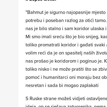
"Bahmut je sigurno najopasnije mjesto 
potrebu i poseban razlog za otići tamo. 
nas je bilo stalno i sam koridor ulaska
Mi smo imali sreću što je bio snijeg, ka
toliko promatrati koridor i gađati svaki 
volim reći da je on spasitelj naših živo
nas prošao je koridorom i poginuo je. K
toliko nisko i ne može pratiti što se zbi
pomoć i humanitarci oni moraju bez obzir
nesretan i sada bi mogao zaplakati
S Ruske strane možeš vidjeti ostavljene
ideja, on se rješava zatvorenika, nem