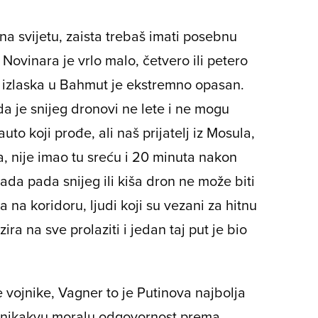
na svijetu, zaista trebaš imati posebnu
Novinara je vrlo malo, četvero ili petero
 i izlaska u Bahmut je ekstremno opasan.
da je snijeg dronovi ne lete i ne mogu
auto koji prođe, ali naš prijatelj iz Mosula,
ta, nije imao tu sreću i 20 minuta nakon
ada pada snijeg ili kiša dron ne može biti
va na koridoru, ljudi koji su vezani za hitnu
a na sve prolaziti i jedan taj put je bio
 vojnike, Vagner to je Putinova najbolja
a nikakvu moralu odgovornost prema