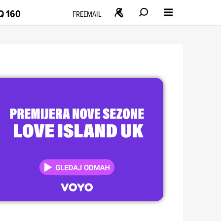
Q 160
FREEMAIL