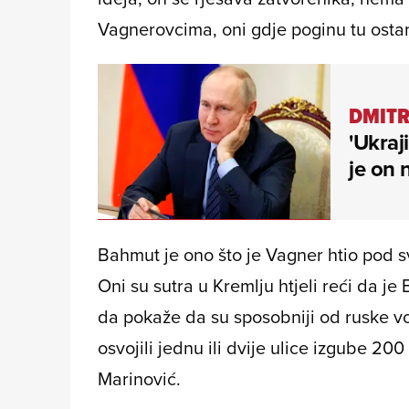
Vagnerovcima, oni gdje poginu tu ostan
DMITR
'Ukraj
je on n
Bahmut je ono što je Vagner htio pod sva
Oni su sutra u Kremlju htjeli reći da j
da pokaže da su sposobniji od ruske voj
osvojili jednu ili dvije ulice izgube 200 
Marinović.