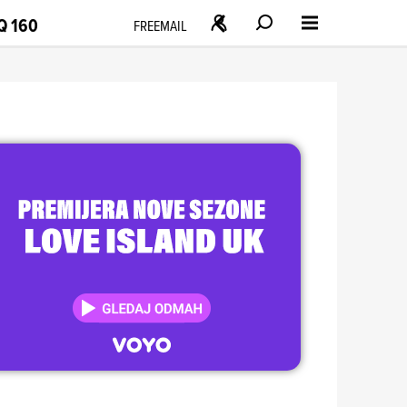
Q 160
FREEMAIL