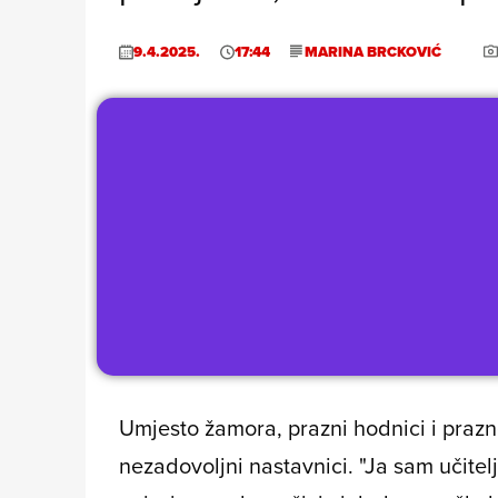
9.4.2025.
17:44
MARINA BRCKOVIĆ
Umjesto žamora, prazni hodnici i prazn
nezadovoljni nastavnici. "Ja sam učitel