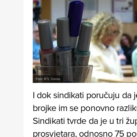
Foto: RTL Danas
I dok sindikati poručuju da j
brojke im se ponovno razliku
Sindikati tvrde da je u tri ž
prosvjetara, odnosno 75 po