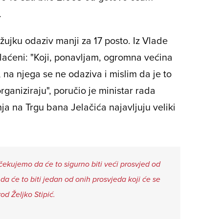
.
 ožujku odaziv manji za 17 posto. Iz Vlade
plaćeni: "Koji, ponavljam, ogromna većina
na njega se ne odaziva i mislim da je to
rganiziraju", poručio je ministar rada
nja na Trgu bana Jelačića najavljuju veliki
čekujemo da će to sigurno biti veći prosvjed od
da će to biti jedan od onih prosvjeda koji će se
od Željko Stipić.