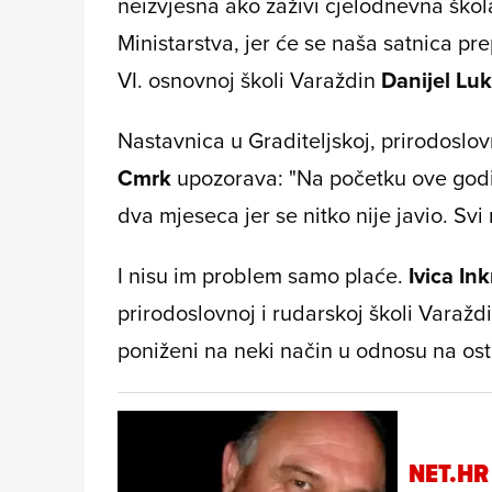
neizvjesna ako zaživi cjelodnevna škola
Ministarstva, jer će se naša satnica pre
VI. osnovnoj školi Varaždin
Danijel Luk
Nastavnica u Graditeljskoj, prirodoslov
Cmrk
upozorava: "Na početku ove godi
dva mjeseca jer se nitko nije javio. Sv
I nisu im problem samo plaće.
Ivica Ink
prirodoslovnoj i rudarskoj školi Varaždi
poniženi na neki način u odnosu na ost
NET.HR