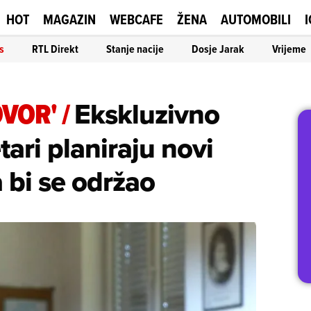
HOT
MAGAZIN
WEBCAFE
ŽENA
AUTOMOBILI
I
s
RTL Direkt
Stanje nacije
Dosje Jarak
Vrijeme
OVOR'
/
Ekskluzivno
ari planiraju novi
a bi se održao