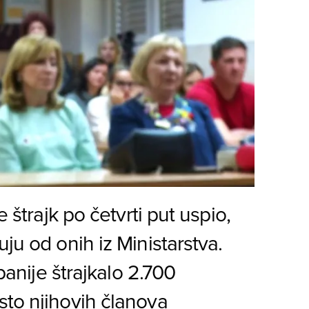
e štrajk po četvrti put uspio,
ju od onih iz Ministarstva.
upanije štrajkalo 2.700
sto njihovih članova