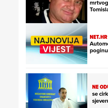
mrtvog
Tomisl
NET.HR
Automo
poginu
NE OD
se cir
sjever