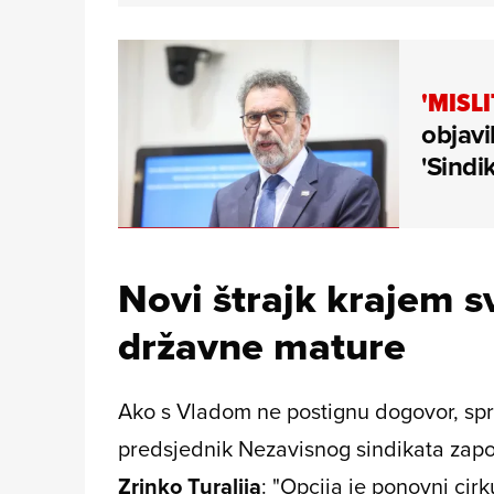
'MISLI
objavi
'Sindi
Novi štrajk krajem s
državne mature
Ako s Vladom ne postignu dogovor, spre
predsjednik Nezavisnog sindikata zapo
Zrinko Turalija
: "Opcija je ponovni cirk