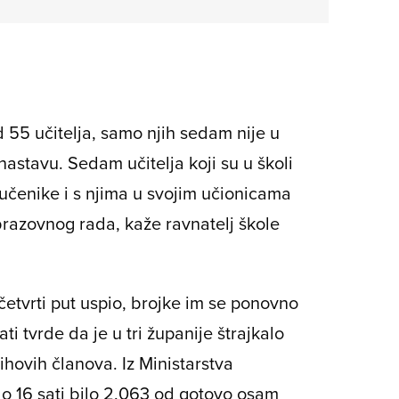
 55 učitelja, samo njih sedam nije u
 nastavu. Sedam učitelja koji su u školi
e učenike i s njima u svojim učionicama
razovnog rada, kaže ravnatelj škole
 četvrti put uspio, brojke im se ponovno
ati tvrde da je u tri županije štrajkalo
ihovih članova. Iz Ministarstva
do 16 sati bilo 2.063 od gotovo osam