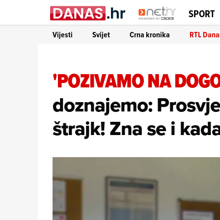
SPORT
Vijesti
Svijet
Crna kronika
RTL Dana
'POZIVAMO NA DOG
doznajemo: Prosvjet
štrajk! Zna se i kad