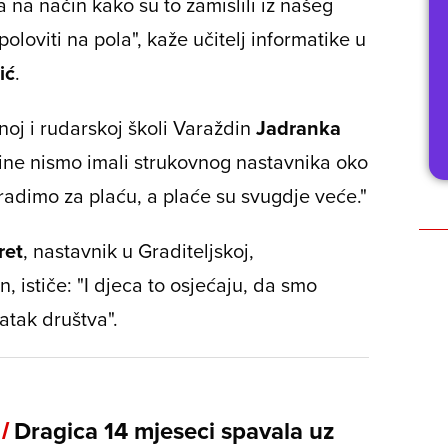
 na način kako su to zamislili iz našeg
poloviti na pola", kaže učitelj informatike u
ić
.
noj i rudarskoj školi Varaždin
Jadranka
ne nismo imali strukovnog nastavnika oko
i radimo za plaću, a plaće su svugdje veće."
ret
, nastavnik u Graditeljskoj,
n, ističe: "I djeca to osjećaju, da smo
atak društva".
 /
Dragica 14 mjeseci spavala uz