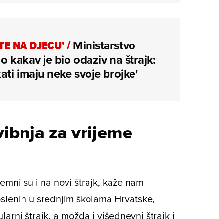
TE NA DJECU'
/
Ministarstvo
lo kakav je bio odaziv na štrajk:
kati imaju neke svoje brojke'
vibnja za vrijeme
mni su i na novi štrajk, kaže nam
slenih u srednjim školama Hrvatske,
ularni štrajk, a možda i višednevni štrajk i