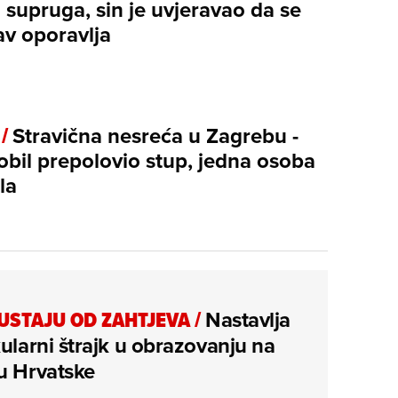
 supruga, sin je uvjeravao da se
av oporavlja
 /
Stravična nesreća u Zagrebu -
bil prepolovio stup, jedna osoba
la
USTAJU OD ZAHTJEVA
/
Nastavlja
kularni štrajk u obrazovanju na
u Hrvatske