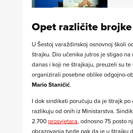
Opet različite brojke
U Šestoj varaždinskoj osnovnoj školi od
štrajku. Dio učenika jutros je stigao na
danas i koji ne štrajkaju, preuzeli su t
organizirali posebne oblike odgojno-ob
Mario Staničić
.
I dok sindikati poručuju da je štrajk po
razlikuju od onih iz Ministarstva. Sindik
2.700
prosvjetara
, odnosno 75 posto nj
obrazovanja tvrde pak da je u štrajku 