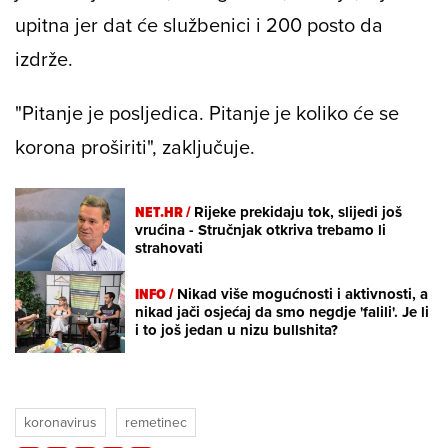
upitna jer dat će službenici i 200 posto da
izdrže.
"Pitanje je posljedica. Pitanje je koliko će se
korona proširiti", zaključuje.
NET.HR /
Rijeke prekidaju tok, slijedi još
vrućina - Stručnjak otkriva trebamo li
strahovati
INFO /
Nikad više mogućnosti i aktivnosti, a
nikad jači osjećaj da smo negdje 'falili'. Je li
i to još jedan u nizu bullshita?
koronavirus
remetinec