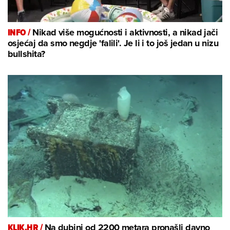
INFO /
Nikad više mogućnosti i aktivnosti, a nikad jači
osjećaj da smo negdje 'falili'. Je li i to još jedan u nizu
bullshita?
KLIK.HR /
Na dubini od 2200 metara pronašli davno