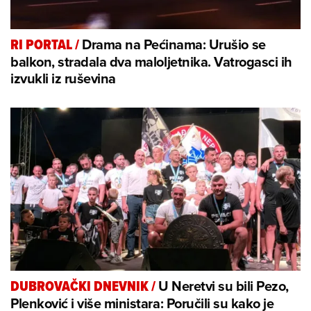
Drama na Pećinama: Urušio se
RI PORTAL
/
balkon, stradala dva maloljetnika. Vatrogasci ih
izvukli iz ruševina
U Neretvi su bili Pezo,
DUBROVAČKI DNEVNIK
/
Plenković i više ministara: Poručili su kako je