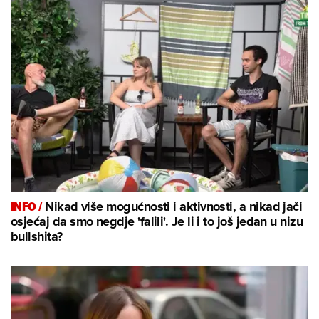
INFO /
Nikad više mogućnosti i aktivnosti, a nikad jači
osjećaj da smo negdje 'falili'. Je li i to još jedan u nizu
bullshita?