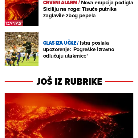
CRVENI ALARM
/
Nova erupcija podigla
Siciliju na noge: Tisuće putnika
zaglavile zbog pepela
GLAS IZA UČKE
/
Istra poslala
upozorenje: 'Pogreške izravno
odlučuju utakmice'
JOŠ IZ RUBRIKE