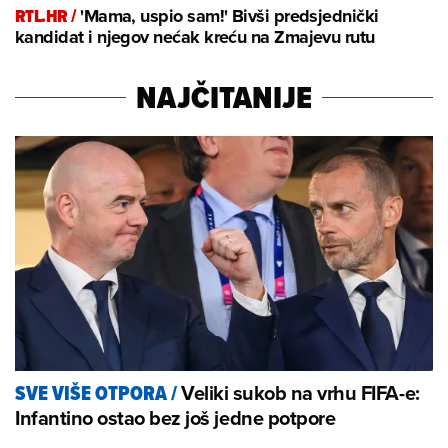
RTL.HR /
'Mama, uspio sam!' Bivši predsjednički
kandidat i njegov nećak kreću na Zmajevu rutu
NAJČITANIJE
Veliki sukob na vrhu FIFA-e:
SVE VIŠE OTPORA
/
Infantino ostao bez još jedne potpore