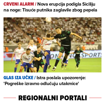
Nova erupcija podigla Siciliju
CRVENI ALARM
/
na noge: Tisuće putnika zaglavile zbog pepela
Istra poslala upozorenje:
GLAS IZA UČKE
/
'Pogreške izravno odlučuju utakmice'
REGIONALNI PORTALI