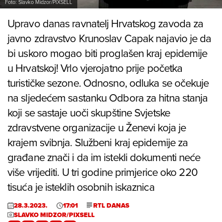
Foto: Slavko Midzor/PIXSELL
Upravo danas ravnatelj Hrvatskog zavoda za
javno zdravstvo Krunoslav Capak najavio je da
bi uskoro mogao biti proglašen kraj epidemije
u Hrvatskoj! Vrlo vjerojatno prije početka
turističke sezone. Odnosno, odluka se očekuje
na sljedećem sastanku Odbora za hitna stanja
koji se sastaje uoči skupštine Svjetske
zdravstvene organizacije u Ženevi koja je
krajem svibnja. Službeni kraj epidemije za
građane znači i da im istekli dokumenti neće
više vrijediti. U tri godine primjerice oko 220
tisuća je isteklih osobnih iskaznica
28.3.2023.
17:01
RTL DANAS
SLAVKO MIDZOR/PIXSELL