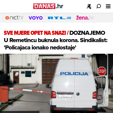
SVE MJERE OPET NA SNAZI
/
DOZNAJEMO
U Remetincu buknula korona. Sindikalist:
'Policajaca ionako nedostaje'