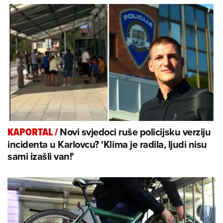
Novi svjedoci ruše policijsku verziju
KAPORTAL
/
incidenta u Karlovcu? 'Klima je radila, ljudi nisu
sami izašli van!'