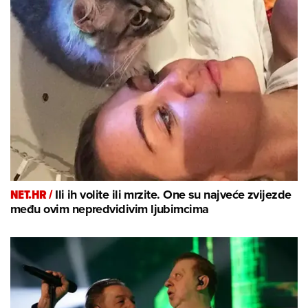
NET.HR /
Ili ih volite ili mrzite. One su najveće zvijezde
među ovim nepredvidivim ljubimcima