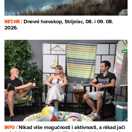
NET.HR /
Dnevni horoskop, Strijelac, 08. i 09. 08.
2026.
INFO /
Nikad više mogućnosti i aktivnosti, a nikad jači