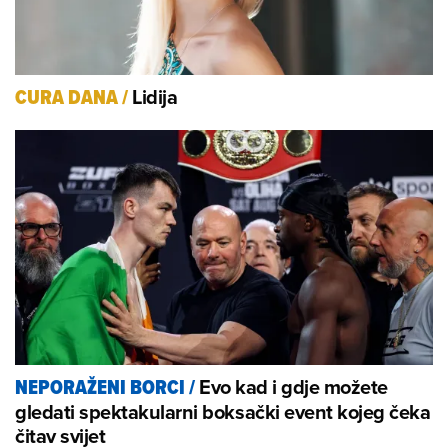
Lidija
CURA DANA
/
Evo kad i gdje možete
NEPORAŽENI BORCI
/
gledati spektakularni boksački event kojeg čeka
čitav svijet