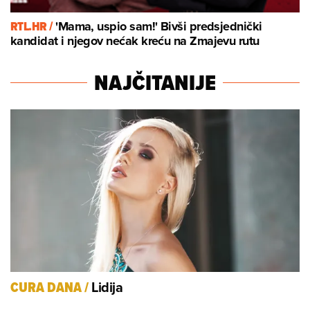
RTL.HR /
'Mama, uspio sam!' Bivši predsjednički
kandidat i njegov nećak kreću na Zmajevu rutu
NAJČITANIJE
Lidija
CURA DANA
/