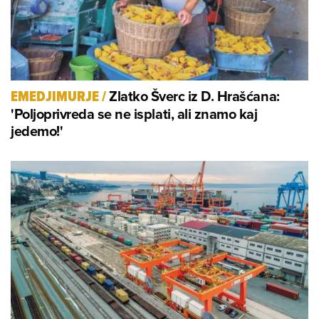
Zlatko Šverc iz D. Hrašćana:
EMEDJIMURJE
/
'Poljoprivreda se ne isplati, ali znamo kaj
jedemo!'