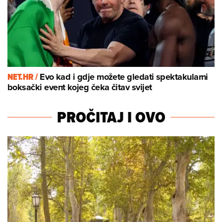
NET.HR /
Evo kad i gdje možete gledati spektakularni
boksački event kojeg čeka čitav svijet
PROČITAJ I OVO