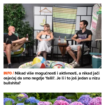
INFO /
Nikad više mogućnosti i aktivnosti, a nikad jači
osjećaj da smo negdje 'falili'. Je li i to još jedan u nizu
bullshita?