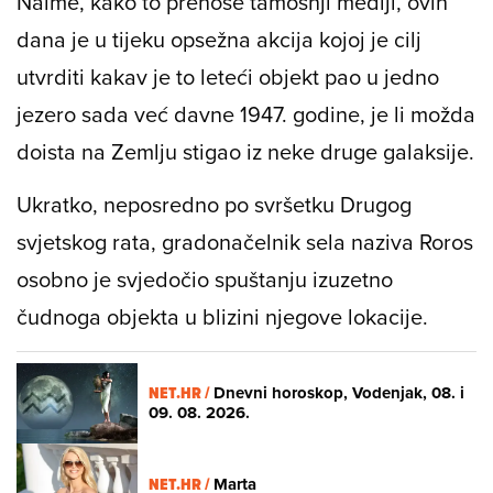
Naime, kako to prenose tamošnji mediji, ovih
dana je u tijeku opsežna akcija kojoj je cilj
utvrditi kakav je to leteći objekt pao u jedno
jezero sada već davne 1947. godine, je li možda
doista na Zemlju stigao iz neke druge galaksije.
Ukratko, neposredno po svršetku Drugog
svjetskog rata, gradonačelnik sela naziva Roros
osobno je svjedočio spuštanju izuzetno
čudnoga objekta u blizini njegove lokacije.
NET.HR /
Dnevni horoskop, Vodenjak, 08. i
09. 08. 2026.
NET.HR /
Marta