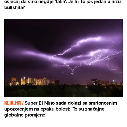
osjećaj da smo negdje 'falili'. Je li i to još jedan u nizu
bullshita?
KLIK.HR /
Super El Niño sada dolazi sa smrtonosnim
upozorenjem na opaku bolest: 'To su značajne
globalne promjene'