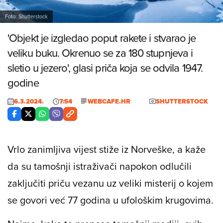
Foto: Shutterstock
'Objekt je izgledao poput rakete i stvarao je
veliku buku. Okrenuo se za 180 stupnjeva i
sletio u jezero', glasi priča koja se odvila 1947.
godine
6.3.2024.
7:54
WEBCAFE.HR
SHUTTERSTOCK
Vrlo zanimljiva vijest stiže iz Norveške, a kaže
da su tamošnji istraživači napokon odlučili
zaključiti priču vezanu uz veliki misterij o kojem
se govori već 77 godina u ufološkim krugovima.