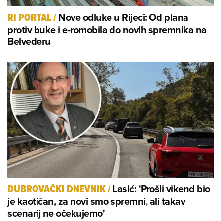
Nove odluke u Rijeci: Od plana
RI PORTAL
/
protiv buke i e-romobila do novih spremnika na
Belvederu
Lasić: 'Prošli vikend bio
DUBROVAČKI DNEVNIK
/
je kaotičan, za novi smo spremni, ali takav
scenarij ne očekujemo'