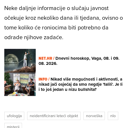
Neke daljnje informacije o slučaju javnost
očekuje kroz nekoliko dana ili tjedana, ovisno o
tome koliko će roniocima biti potrebno da
odrade njihove zadaće.
NET.HR /
Dnevni horoskop, Vaga, 08. i 09.
08. 2026.
INFO /
Nikad više mogućnosti i aktivnosti, a
nikad jači osjećaj da smo negdje 'falili'. Je li
i to još jedan u nizu bullshita?
ufologija
neidentificirani leteći objekt
norveška
nlo
misterij