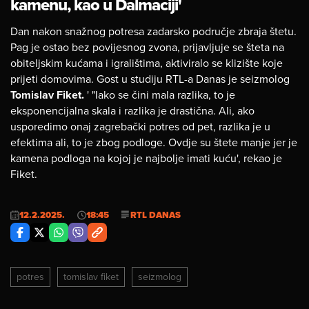
kamenu, kao u Dalmaciji'
Dan nakon snažnog potresa zadarsko područje zbraja štetu.
Pag je ostao bez povijesnog zvona, prijavljuje se šteta na
obiteljskim kućama i igralištima, aktiviralo se klizište koje
prijeti domovima. Gost u studiju RTL-a Danas je seizmolog
Tomislav Fiket.
' "Iako se čini mala razlika, to je
eksponencijalna skala i razlika je drastična. Ali, ako
usporedimo onaj zagrebački potres od pet, razlika je u
efektima ali, to je zbog podloge. Ovdje su štete manje jer je
kamena podloga na kojoj je najbolje imati kuću', rekao je
Fiket.
12.2.2025.
18:45
RTL DANAS
potres
tomislav fiket
seizmolog