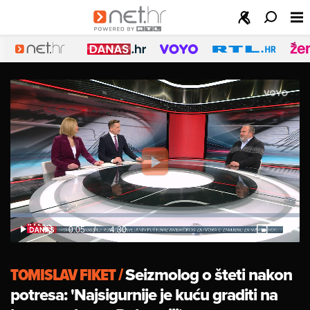
Play
Video
Loaded
:
7.48%
Current
0:05
/
Duration
4:30
Play
Unmute
Picture-
Fulls
in-
Picture
Time
TOMISLAV FIKET
/
Seizmolog o šteti nakon
potresa: 'Najsigurnije je kuću graditi na