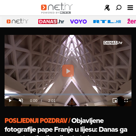
Play
Video
Loaded
:
11.30%
Current
0:00
/
Duration
2:01
Play
Unmute
Picture-
Fulls
in-
Picture
Time
POSLJEDNJI POZDRAV
/
Objavljene
fotografije pape Franje u lijesu: Danas ga