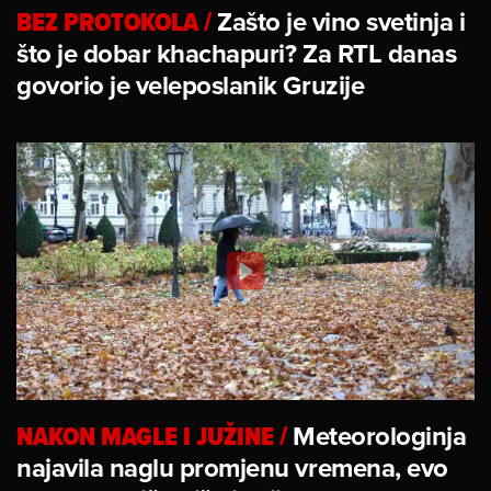
BEZ PROTOKOLA
/
Zašto je vino svetinja i
što je dobar khachapuri? Za RTL danas
govorio je veleposlanik Gruzije
NAKON MAGLE I JUŽINE
/
Meteorologinja
najavila naglu promjenu vremena, evo