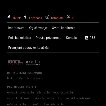
Tiktok
Facebook
Instagram
X
Impressum
Oglašavanje
Uvjeti korištenja
Politika kolačića
Pravila privatnosti
Kontakt
RSS
Promijeni postavke kolačića
RTL DIGITALNI PROIZVODI
RTL.hr
Zena.hr
Voyo.hr
PARTNERSKI PORTALI
emedjimurje.net.hr
sib.net.hr
kaportal.net.hr
varazdinski.net.hr
riportal.net.hr
dubrovackidnevnik.net.hr
eZadar.net.hr
nu.net.hr
likaclub.net.hr