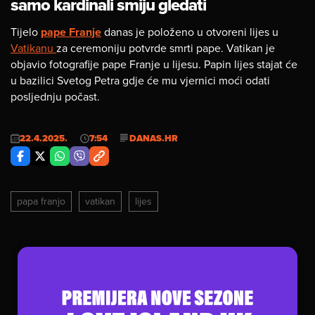
samo kardinali smiju gledati
Tijelo
pape Franje
danas je položeno u otvoreni lijes u
Vatikanu
za ceremoniju potvrde smrti pape. Vatikan je
objavio fotografije pape Franje u lijesu. Papin lijes stajat će
u bazilici Svetog Petra gdje će mu vjernici moći odati
posljednju počast.
22.4.2025.
7:54
DANAS.HR
papa franjo
vatikan
lijes