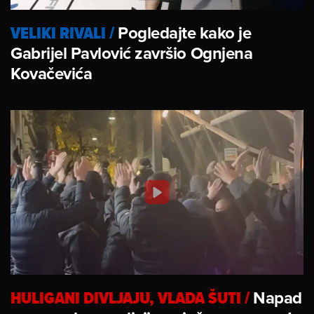
VELIKI RIVALI
/
Pogledajte kako je
Gabrijel Pavlović završio Ognjena
Kovačevića
HULIGANI DIVLJAJU, VLADA ŠUTI
/
Napad