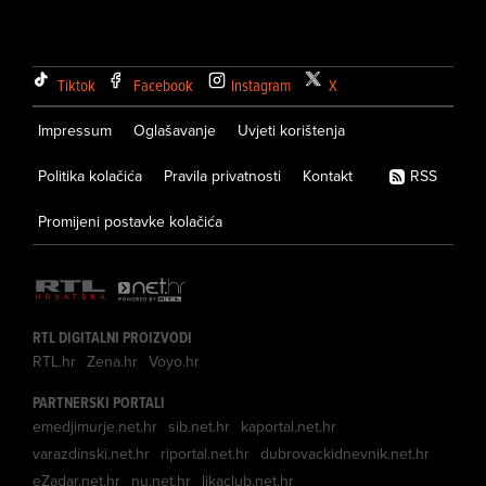
Tiktok
Facebook
Instagram
X
Impressum
Oglašavanje
Uvjeti korištenja
Politika kolačića
Pravila privatnosti
Kontakt
RSS
Promijeni postavke kolačića
RTL DIGITALNI PROIZVODI
RTL.hr
Zena.hr
Voyo.hr
PARTNERSKI PORTALI
emedjimurje.net.hr
sib.net.hr
kaportal.net.hr
varazdinski.net.hr
riportal.net.hr
dubrovackidnevnik.net.hr
eZadar.net.hr
nu.net.hr
likaclub.net.hr