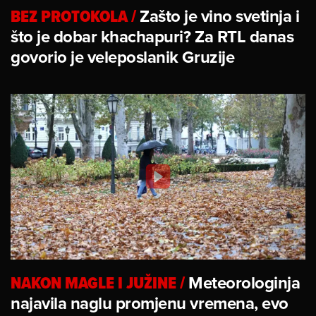
BEZ PROTOKOLA
/
Zašto je vino svetinja i
što je dobar khachapuri? Za RTL danas
govorio je veleposlanik Gruzije
NAKON MAGLE I JUŽINE
/
Meteorologinja
najavila naglu promjenu vremena, evo