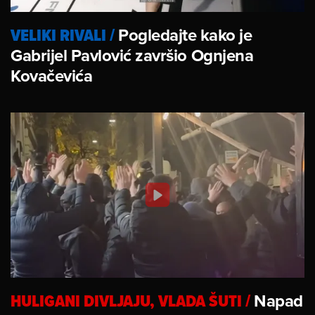
VELIKI RIVALI
/
Pogledajte kako je
Gabrijel Pavlović završio Ognjena
Kovačevića
HULIGANI DIVLJAJU, VLADA ŠUTI
/
Napad