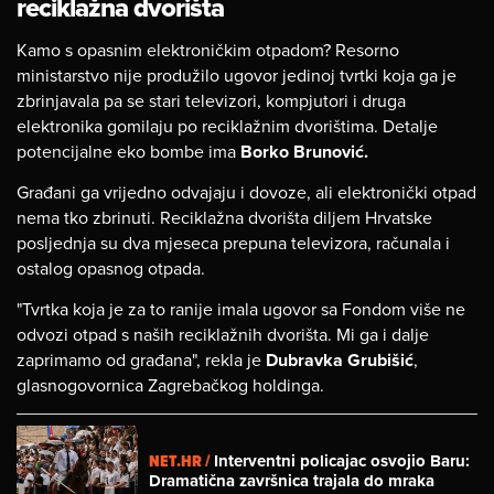
reciklažna dvorišta
Kamo s opasnim elektroničkim otpadom? Resorno
ministarstvo nije produžilo ugovor jedinoj tvrtki koja ga je
zbrinjavala pa se stari televizori, kompjutori i druga
elektronika gomilaju po reciklažnim dvorištima. Detalje
potencijalne eko bombe ima
Borko Brunović.
Građani ga vrijedno odvajaju i dovoze, ali elektronički otpad
nema tko zbrinuti. Reciklažna dvorišta diljem Hrvatske
posljednja su dva mjeseca prepuna televizora, računala i
ostalog opasnog otpada.
"Tvrtka koja je za to ranije imala ugovor sa Fondom više ne
odvozi otpad s naših reciklažnih dvorišta. Mi ga i dalje
zaprimamo od građana", rekla je
Dubravka Grubišić
,
glasnogovornica Zagrebačkog holdinga.
NET.HR /
Interventni policajac osvojio Baru:
Dramatična završnica trajala do mraka