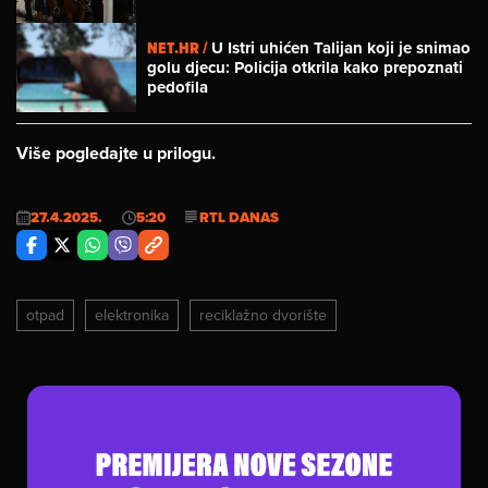
NET.HR /
U Istri uhićen Talijan koji je snimao
golu djecu: Policija otkrila kako prepoznati
pedofila
Više pogledajte u prilogu.
27.4.2025.
5:20
RTL DANAS
otpad
elektronika
reciklažno dvorište