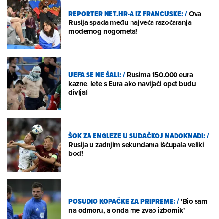
REPORTER NET.HR-A IZ FRANCUSKE:
/
Ova
Rusija spada među najveća razočaranja
modernog nogometa!
UEFA SE NE ŠALI:
/
Rusima 150.000 eura
kazne, lete s Eura ako navijači opet budu
divljali
ŠOK ZA ENGLEZE U SUDAČKOJ NADOKNADI:
/
Rusija u zadnjim sekundama iščupala veliki
bod!
POSUDIO KOPAČKE ZA PRIPREME:
/
'Bio sam
na odmoru, a onda me zvao izbornik'