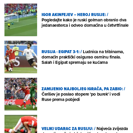
IGOR AKINFEJEV – HEROJ RUSIJE:
/
Pogledajte kako je ruski golman obranio dva
jedanaesterca i odveo domaćina u četvrtfinale
RUSIJA - EGIPAT 3-1:
/
Ludnica na tribinama,
domaćin praktički osigurao osminu finala.
Salah i Egipat spremaju se kućama
ZAMIJENIO NAJBOLJEG IGRAČA, PA ZABIO:
/
Čerišev je poslao stopere 'po burek' i vodi
Ruse prema pobjedi
VELIKI UDARAC ZA RUSIJU:
/
Najveća zvijezda