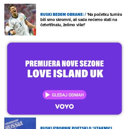
RUSKI BEDEM OBRANE:
/
'Na početku turnira
bili smo skromni, ali sada nećemo stati na
četvrtfinalu, želimo više!'
RUSKI IZBORNIK POETSKI O 'UTAKMICI