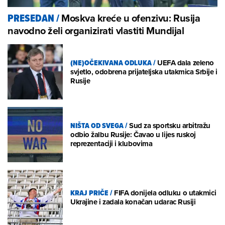
Moskva kreće u ofenzivu: Rusija
PRESEDAN
/
navodno želi organizirati vlastiti Mundijal
(NE)OČEKIVANA ODLUKA
/
UEFA dala zeleno
svjetlo, odobrena prijateljska utakmica Srbije i
Rusije
NIŠTA OD SVEGA
/
Sud za sportsku arbitražu
odbio žalbu Rusije: Čavao u lijes ruskoj
reprezentaciji i klubovima
KRAJ PRIČE
/
FIFA donijela odluku o utakmici
Ukrajine i zadala konačan udarac Rusiji