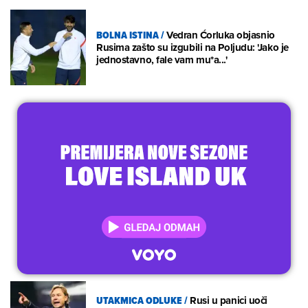
BOLNA ISTINA
/
Vedran Ćorluka objasnio
Rusima zašto su izgubili na Poljudu: 'Jako je
jednostavno, fale vam mu*a...'
UTAKMICA ODLUKE
/
Rusi u panici uoči