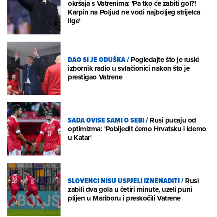
okršaja s Vatrenima: 'Pa tko će zabiti gol?!
Karpin na Poljud ne vodi najboljeg strijelca
lige'
DAO SI JE ODUŠKA
/
Pogledajte što je ruski
izbornik radio u svlačionici nakon što je
prestigao Vatrene
SADA OVISE SAMI O SEBI
/
Rusi pucaju od
optimizma: 'Pobijedit ćemo Hrvatsku i idemo
u Katar'
SLOVENCI NISU USPJELI IZNENADITI
/
Rusi
zabili dva gola u četiri minute, uzeli puni
plijen u Mariboru i preskočili Vatrene