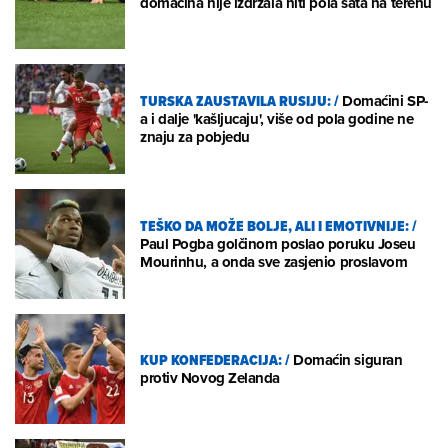
domaćina nije izdržala niti pola sata na terenu
TURSKA ZAUSTAVILA RUSIJU:
/
Domaćini SP-
a i dalje 'kašljucaju', više od pola godine ne
znaju za pobjedu
TEŠKO DA MOŽE BOLJE, ALI I EMOTIVNIJE:
/
Paul Pogba golčinom poslao poruku Joseu
Mourinhu, a onda sve zasjenio proslavom
KUP KONFEDERACIJA:
/
Domaćin siguran
protiv Novog Zelanda