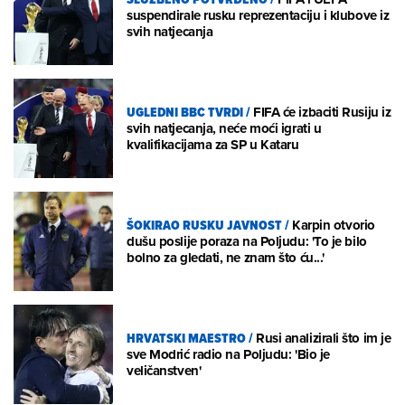
suspendirale rusku reprezentaciju i klubove iz
svih natjecanja
UGLEDNI BBC TVRDI
/
FIFA će izbaciti Rusiju iz
svih natjecanja, neće moći igrati u
kvalifikacijama za SP u Kataru
ŠOKIRAO RUSKU JAVNOST
/
Karpin otvorio
dušu poslije poraza na Poljudu: 'To je bilo
bolno za gledati, ne znam što ću...'
HRVATSKI MAESTRO
/
Rusi analizirali što im je
sve Modrić radio na Poljudu: 'Bio je
veličanstven'