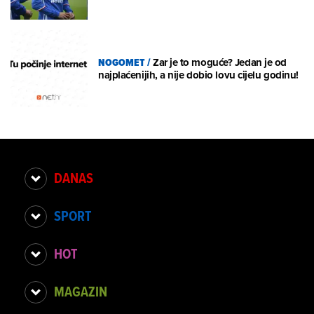
NOGOMET
/
Zar je to moguće? Jedan je od
najplaćenijih, a nije dobio lovu cijelu godinu!
DANAS
SPORT
HOT
MAGAZIN