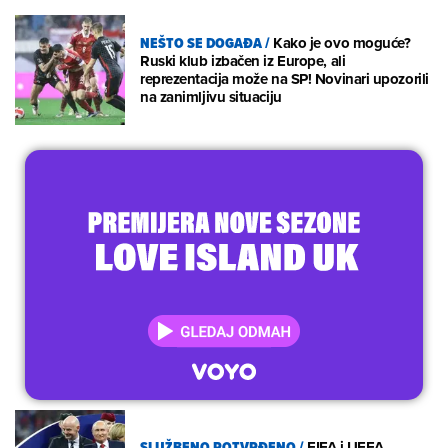
NEŠTO SE DOGAĐA
/
Kako je ovo moguće?
Ruski klub izbačen iz Europe, ali
reprezentacija može na SP! Novinari upozorili
na zanimljivu situaciju
SLUŽBENO POTVRĐENO
/
FIFA i UEFA