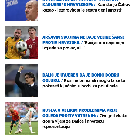
KARIJERE' S HRVATSKOM:
/
'Kao što je Čehov
kazao - jezgrovitost je sestra genijalnosti'
ARŠAVIN SVOJIMA NE DAJE VELIKE ŠANSE
PROTIV HRVATSKE:
/
'Rusija ima najmanje
izgleda za prolaz, ali...'
DALIĆ JE UVJEREN DA JE DONIO DOBRU
ODLUKU:
/
Rusi ne brinu, ali moglo bi se to
pokazati ključnim u borbi za polufinale
RUSIJA U VELIKIM PROBLEMIMA PRIJE
OGLEDA PROTIV VATRENIH:
/
Ovo je itekako
dobra vijest za Dalića i hrvatsku
reprezentaciju