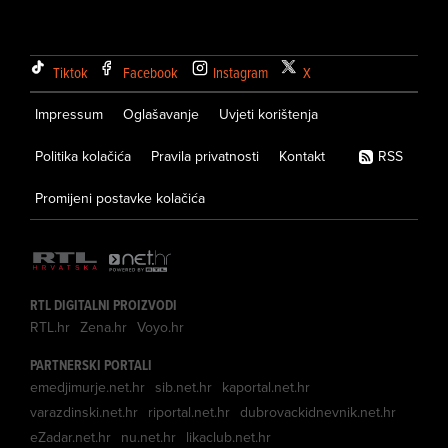
Tiktok
Facebook
Instagram
X
Impressum
Oglašavanje
Uvjeti korištenja
Politika kolačića
Pravila privatnosti
Kontakt
RSS
Promijeni postavke kolačića
RTL DIGITALNI PROIZVODI
RTL.hr
Zena.hr
Voyo.hr
PARTNERSKI PORTALI
emedjimurje.net.hr
sib.net.hr
kaportal.net.hr
varazdinski.net.hr
riportal.net.hr
dubrovackidnevnik.net.hr
eZadar.net.hr
nu.net.hr
likaclub.net.hr