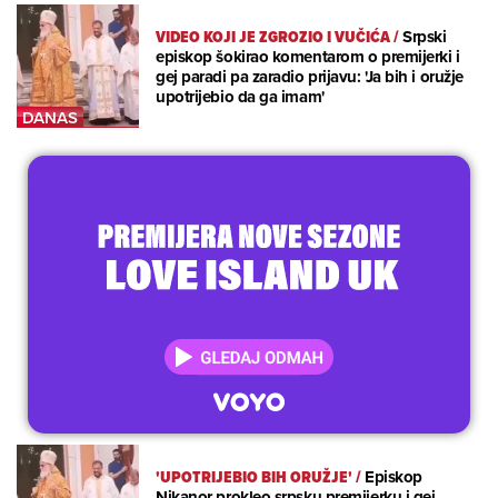
VIDEO KOJI JE ZGROZIO I VUČIĆA
/
Srpski
episkop šokirao komentarom o premijerki i
gej paradi pa zaradio prijavu: 'Ja bih i oružje
upotrijebio da ga imam'
'UPOTRIJEBIO BIH ORUŽJE'
/
Episkop
Nikanor prokleo srpsku premijerku i gej