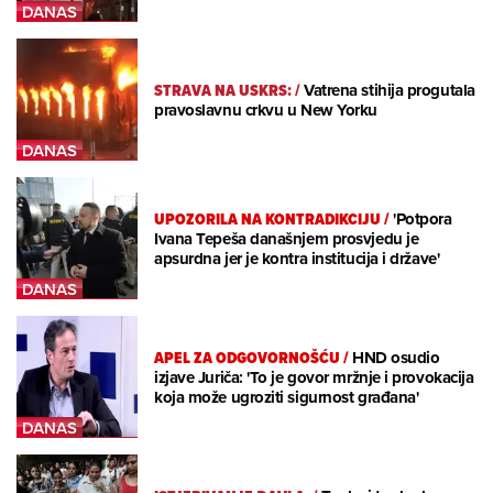
STRAVA NA USKRS:
/
Vatrena stihija progutala
pravoslavnu crkvu u New Yorku
UPOZORILA NA KONTRADIKCIJU
/
'Potpora
Ivana Tepeša današnjem prosvjedu je
apsurdna jer je kontra institucija i države'
APEL ZA ODGOVORNOŠĆU
/
HND osudio
izjave Juriča: 'To je govor mržnje i provokacija
koja može ugroziti sigurnost građana'