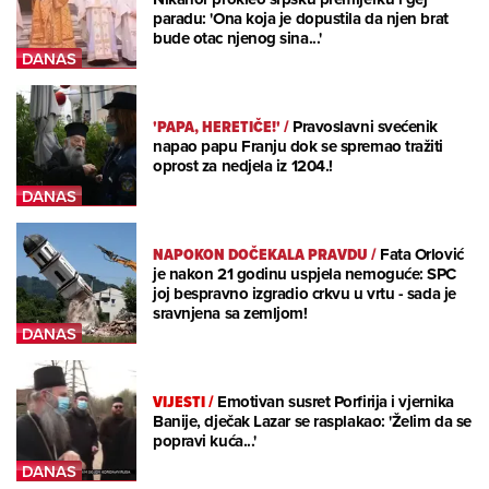
paradu: 'Ona koja je dopustila da njen brat
bude otac njenog sina...'
'PAPA, HERETIČE!'
/
Pravoslavni svećenik
napao papu Franju dok se spremao tražiti
oprost za nedjela iz 1204.!
NAPOKON DOČEKALA PRAVDU
/
Fata Orlović
je nakon 21 godinu uspjela nemoguće: SPC
joj bespravno izgradio crkvu u vrtu - sada je
sravnjena sa zemljom!
VIJESTI
/
Emotivan susret Porfirija i vjernika
Banije, dječak Lazar se rasplakao: 'Želim da se
popravi kuća...'