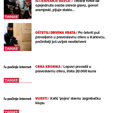
ISTJERIVANJE ĐAVLA:
/
Teolozi tvrde da
opsjednuta osoba okreće glavu, govori
aramjeski, pljuje staklo...
OŠTETILI DRVENA VRATA
/
Po četvrti put
provaljeno u pravoslavnu crkvu u Karlovcu,
počinitelji još uvijek neotkriveni
CRNA KRONIKA
/
Lopovi provalili u
pravoslavnu crkvu, šteta 20.000 kuna
VIJESTI
/
Kafić 'pojeo' slavnu zagrebačku
klupu