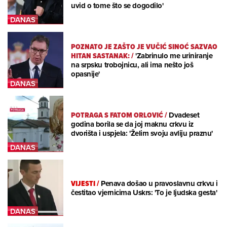
uvid o tome što se dogodilo'
POZNATO JE ZAŠTO JE VUČIĆ SINOĆ SAZVAO
HITAN SASTANAK:
/
'Zabrinulo me uriniranje
na srpsku trobojnicu, ali ima nešto još
opasnije'
POTRAGA S FATOM ORLOVIĆ
/
Dvadeset
godina borila se da joj maknu crkvu iz
dvorišta i uspjela: 'Želim svoju avliju praznu'
VIJESTI
/
Penava došao u pravoslavnu crkvu i
čestitao vjernicima Uskrs: 'To je ljudska gesta'