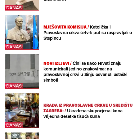
MJEŠOVITA KOMISIJA
/
Katolička i
Pravoslavna crkva četvrti put su raspravljali o
Stepincu
NOVI IZLJEVI
/
Čini se kako Hrvati znaju
komunicirati jedino znakovima: na
pravoslavnoj crkvi u Sinju osvanuli ustaški
simboli
KRAĐA IZ PRAVOSLAVNE CRKVE U SREDIŠTU
ZAGREBA:
/
Ukradena skupocjena ikona
vrijedna desetke tisuća kuna