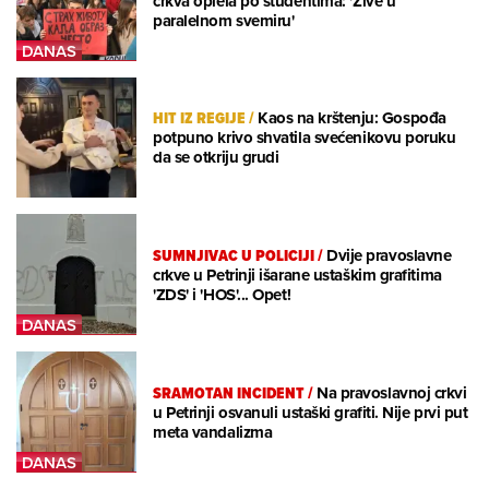
crkva oplela po studentima: 'Žive u
paralelnom svemiru'
HIT IZ REGIJE
/
Kaos na krštenju: Gospođa
potpuno krivo shvatila svećenikovu poruku
da se otkriju grudi
SUMNJIVAC U POLICIJI
/
Dvije pravoslavne
crkve u Petrinji išarane ustaškim grafitima
'ZDS' i 'HOS'... Opet!
SRAMOTAN INCIDENT
/
Na pravoslavnoj crkvi
u Petrinji osvanuli ustaški grafiti. Nije prvi put
meta vandalizma