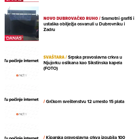
NOVO DUBROVAČKO RUHO
/
Sramotni grafiti i
ustaška obilježja osvanuli u Dubrovniku i
Zadru
SVAŠTARA
/
Srpska pravoslavna crkva u
Njujorku oslikana kao Sikstinska kapela
(FOTO)
/
Grčkom sveštenstvu 12 umesto 15 plata
/
Kiparska pravoslavna crkva izgubila 100