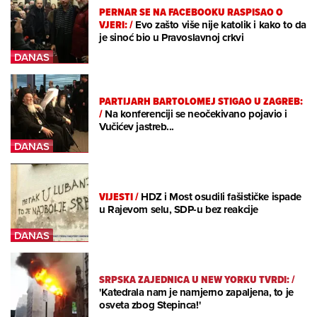
PERNAR SE NA FACEBOOKU RASPISAO O
VJERI:
/
Evo zašto više nije katolik i kako to da
je sinoć bio u Pravoslavnoj crkvi
PARTIJARH BARTOLOMEJ STIGAO U ZAGREB:
/
Na konferenciji se neočekivano pojavio i
Vučićev jastreb...
VIJESTI
/
HDZ i Most osudili fašističke ispade
u Rajevom selu, SDP-u bez reakcije
SRPSKA ZAJEDNICA U NEW YORKU TVRDI:
/
'Katedrala nam je namjerno zapaljena, to je
osveta zbog Stepinca!'