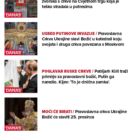
zvonika s crkve na Cvjetnom trgu koja je
teško stradala u potresima
USRED PUTINOVE INVAZIJE
/
Pravoslavna
Crkva Ukrajine slavi Božić u katedrali koju
svojata i druga crkva povezana s Moskvom
POGLAVAR RUSKE CRKVE
/
Patrijarh Kiril traži
primirje za pravoslavni božić, Putin ga
naredio. Kijev: 'To je cinična zamka'.
MOĆI ĆE BIRATI
/
Pravoslavna crkva Ukrajine
Božić će slaviti 25. prosinca