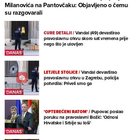
Milanovića na Pantovčaku: Objavljeno o čemu
su razgovarali
CURE DETALJI
/
Vandal (49) devastirao
pravoslavnu crkvu skoro sat vremena prije
nego što je ulovljen
LETJELE STOLICE
/
Vandal devastirao
pravoslavnu crkvu u Zagrebu, policija
potvrdila: Priveli smo ga
'OPTEREĆENI RATOM'
/
Pupovac poslao
poruku na pravoslavni Božić: 'Odnosi
Hrvatske i Srbije su loši'