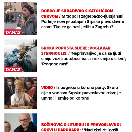
DOBRO JE SURAĐIVAO S KATOLIČKOM
CRKVOM
/
Mitropolit zagrebačko-ljubljanski
Porfirije novi je patrijarh Srpske pravoslavne
crkve: Tko će ga naslijediti u Zagrebu?
GRČKA POPUŠTA MJERE; POGLAVAR
STERGIOULIS:
/
'Neprihvaljivo je da se ljudi
smiju voziti autobusima, ali ne smiju u crkve';
'Progone nas!'
VIDEO
/
Iz pogreba u korona party: Skoro
cijelo vodstvo Srpske pravoslavne crkve je
umrlo ili umire od korone
BOŽINOVIĆ O LITURGIJI U PRAVOSLAVNOJ
CRKVI U DARUVARU:
/
'Nadležni će izvršiti