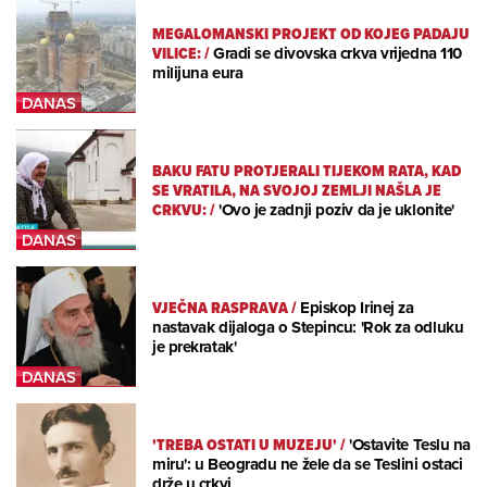
MEGALOMANSKI PROJEKT OD KOJEG PADAJU
VILICE:
/
Gradi se divovska crkva vrijedna 110
milijuna eura
BAKU FATU PROTJERALI TIJEKOM RATA, KAD
SE VRATILA, NA SVOJOJ ZEMLJI NAŠLA JE
CRKVU:
/
'Ovo je zadnji poziv da je uklonite'
VJEČNA RASPRAVA
/
Episkop Irinej za
nastavak dijaloga o Stepincu: 'Rok za odluku
je prekratak'
'TREBA OSTATI U MUZEJU'
/
'Ostavite Teslu na
miru': u Beogradu ne žele da se Teslini ostaci
drže u crkvi