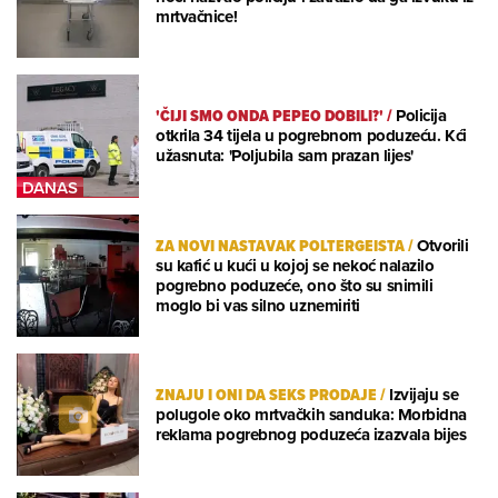
mrtvačnice!
'ČIJI SMO ONDA PEPEO DOBILI?'
/
Policija
otkrila 34 tijela u pogrebnom poduzeću. Kći
užasnuta: 'Poljubila sam prazan lijes'
ZA NOVI NASTAVAK POLTERGEISTA
/
Otvorili
su kafić u kući u kojoj se nekoć nalazilo
pogrebno poduzeće, ono što su snimili
moglo bi vas silno uznemiriti
ZNAJU I ONI DA SEKS PRODAJE
/
Izvijaju se
polugole oko mrtvačkih sanduka: Morbidna
reklama pogrebnog poduzeća izazvala bijes