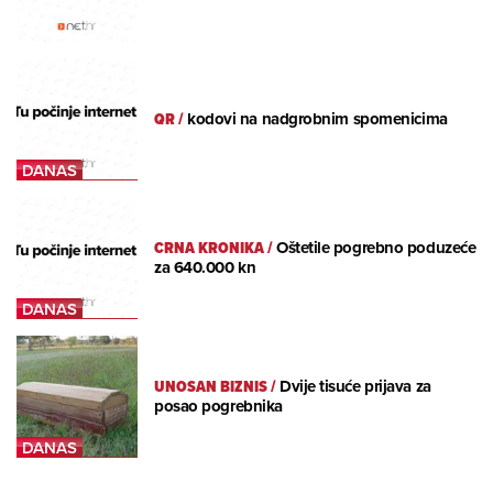
QR
/
kodovi na nadgrobnim spomenicima
CRNA KRONIKA
/
Oštetile pogrebno poduzeće
za 640.000 kn
UNOSAN BIZNIS
/
Dvije tisuće prijava za
posao pogrebnika