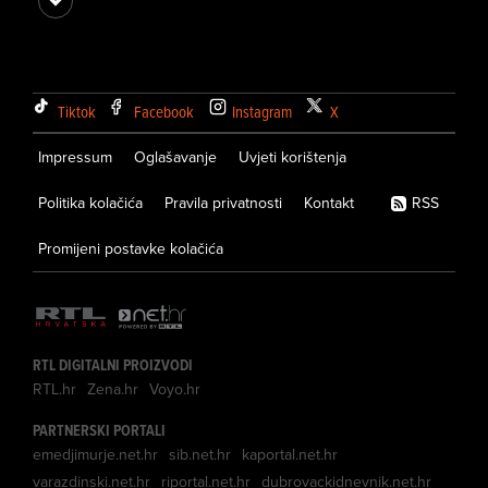
Tiktok
Facebook
Instagram
X
Impressum
Oglašavanje
Uvjeti korištenja
Politika kolačića
Pravila privatnosti
Kontakt
RSS
Promijeni postavke kolačića
RTL DIGITALNI PROIZVODI
RTL.hr
Zena.hr
Voyo.hr
PARTNERSKI PORTALI
emedjimurje.net.hr
sib.net.hr
kaportal.net.hr
varazdinski.net.hr
riportal.net.hr
dubrovackidnevnik.net.hr