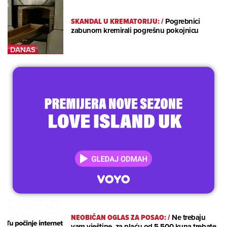
SKANDAL U KREMATORIJU:
/
Pogrebnici
zabunom kremirali pogrešnu pokojnicu
NEOBIČAN OGLAS ZA POSAO:
/
Ne trebaju
vam vještine, za plaću od 5.500 kuna trebate