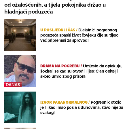
od ožalošćenih, a tijela pokojnika držao u
hladnjači poduzeća
U POSLJEDNJI ČAS
/
Djelatnici pogrebnog
poduzeća spasili život čovjeku čije su tijelo
već pripremali za sprovod!
DRAMA NA POGREBU
/
Umjesto da oplakuju,
šokirali se kad su otvorili lijes: Član obitelji
skoro umro zbog prizora
IZVOR PARANORMALNOG
/
Pogrebnik otkrio
je li ikad imao posla s duhovima, štivo nije za
svakog!