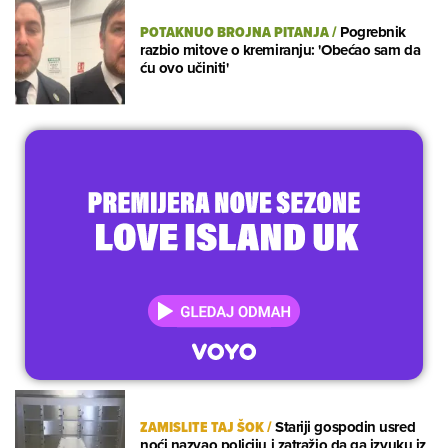
POTAKNUO BROJNA PITANJA
/
Pogrebnik
razbio mitove o kremiranju: 'Obećao sam da
ću ovo učiniti'
ZAMISLITE TAJ ŠOK
/
Stariji gospodin usred
noći nazvao policiju i zatražio da ga izvuku iz