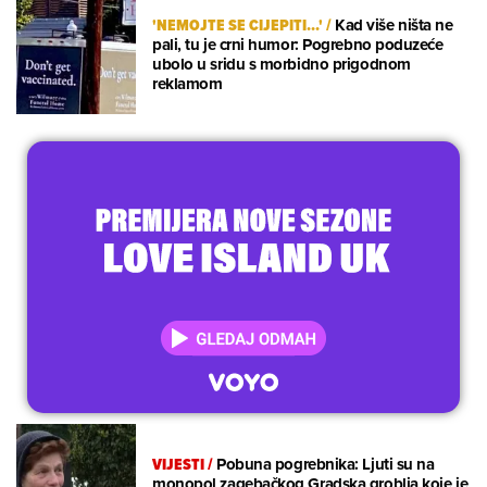
'NEMOJTE SE CIJEPITI...'
/
Kad više ništa ne
pali, tu je crni humor: Pogrebno poduzeće
ubolo u sridu s morbidno prigodnom
reklamom
VIJESTI
/
Pobuna pogrebnika: Ljuti su na
monopol zagebačkog Gradska groblja koje je