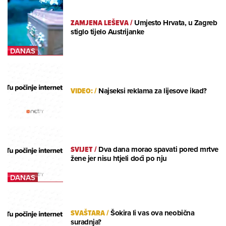
ZAMJENA LEŠEVA
/
Umjesto Hrvata, u Zagreb
stiglo tijelo Austrijanke
VIDEO:
/
Najseksi reklama za lijesove ikad?
SVIJET
/
Dva dana morao spavati pored mrtve
žene jer nisu htjeli doći po nju
SVAŠTARA
/
Šokira li vas ova neobična
suradnja?