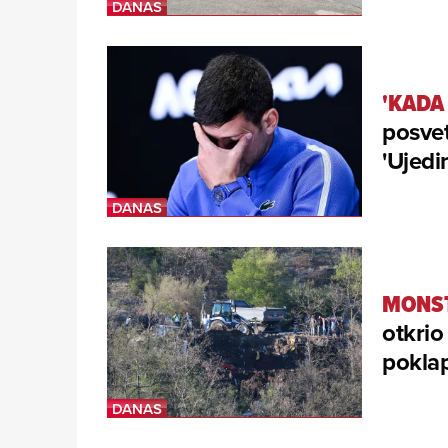
'KADA 
posvet
'Ujedin
MONST
otkrio
poklap