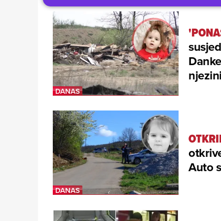
'PONA
susjed
Danke
njezin
OTKRI
otkriv
Auto s