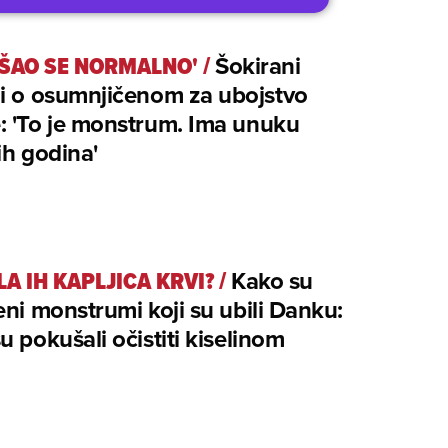
ŠAO SE NORMALNO'
/
Šokirani
i o osumnjičenom za ubojstvo
: 'To je monstrum. Ima unuku
ih godina'
LA IH KAPLJICA KRVI?
/
Kako su
eni monstrumi koji su ubili Danku:
u pokušali očistiti kiselinom