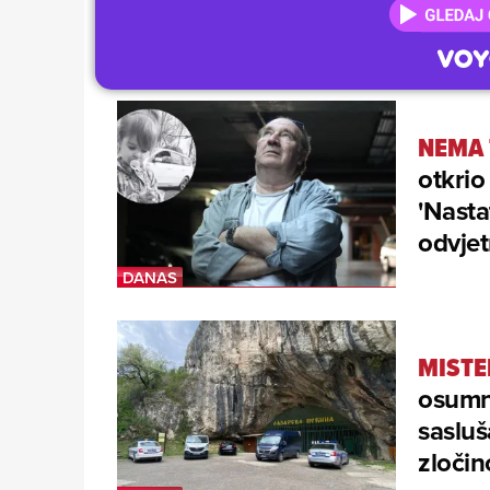
NEMA 
otkrio
'Nasta
odvjet
MISTER
osumn
sasluš
zloči