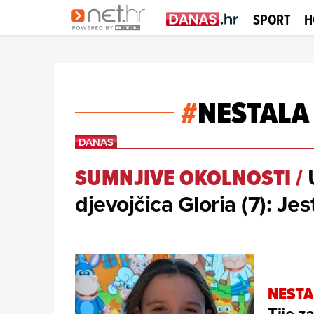
SPORT
H
#
NESTALA
SUMNJIVE OKOLNOSTI
/
djevojčica Gloria (7): Jeste
NESTA
Tije z