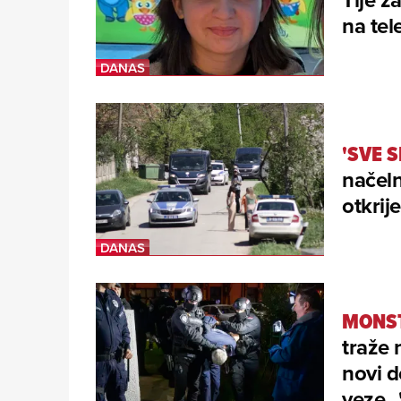
na tele
'SVE 
načeln
otkrij
MONST
traže 
novi d
veze...