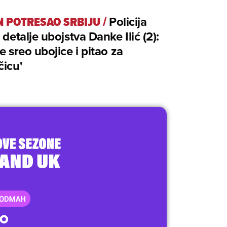
N POTRESAO SRBIJU
/
Policija
a detalje ubojstva Danke Ilić (2):
je sreo ubojice i pitao za
čicu'