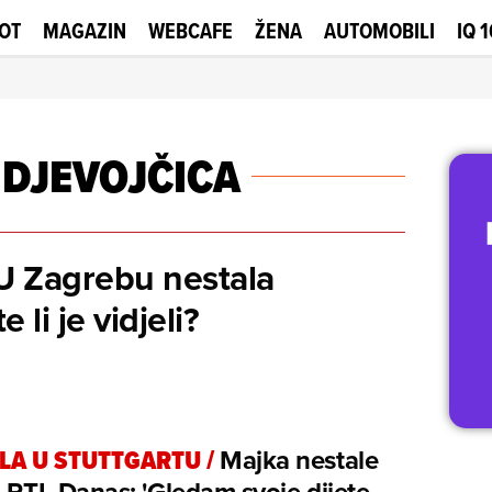
OT
MAGAZIN
WEBCAFE
ŽENA
AUTOMOBILI
IQ 
 DJEVOJČICA
U Zagrebu nestala
 li je vidjeli?
LA U STUTTGARTU
/
Majka nestale
a RTL Danas: 'Gledam svoje dijete