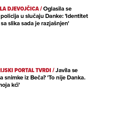
LA DJEVOJČICA
/
Oglasila se
policija u slučaju Danke: 'Identitet
sa slika sada je razjašnjen'
IJSKI PORTAL TVRDI
/
Javila se
a snimke iz Beča? 'To nije Danka.
moja kći'