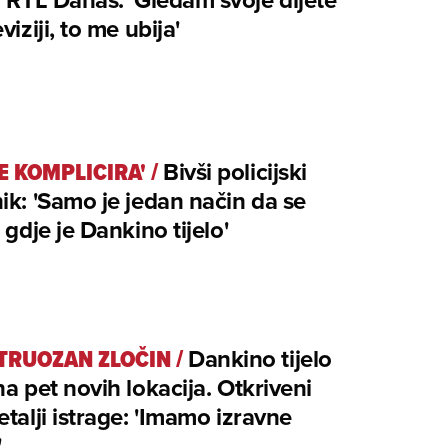
viziji, to me ubija'
SE KOMPLICIRA'
/
Bivši policijski
ik: 'Samo je jedan način da se
e gdje je Dankino tijelo'
RUOZAN ZLOČIN
/
Dankino tijelo
na pet novih lokacija. Otkriveni
etalji istrage: 'Imamo izravne
'