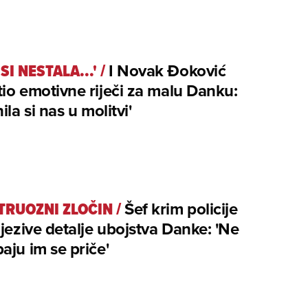
SI NESTALA...'
/
I Novak Đoković
io emotivne riječi za malu Danku:
ila si nas u molitvi'
RUOZNI ZLOČIN
/
Šef krim policije
 jezive detalje ubojstva Danke: 'Ne
aju im se priče'