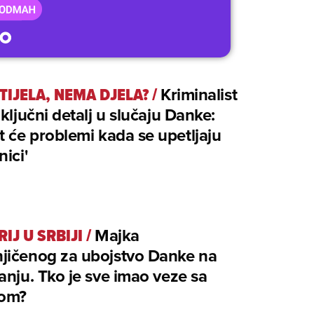
TIJELA, NEMA DJELA?
/
Kriminalist
 ključni detalj u slučaju Danke:
t će problemi kada se upetljaju
nici'
IJ U SRBIJI
/
Majka
jičenog za ubojstvo Danke na
anju. Tko je sve imao veze sa
nom?