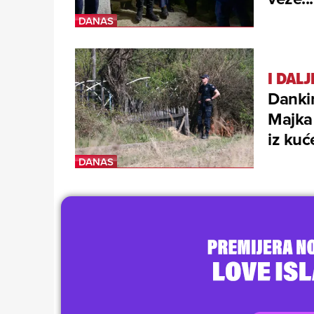
I DALJ
Dankin
Majka 
iz kuć