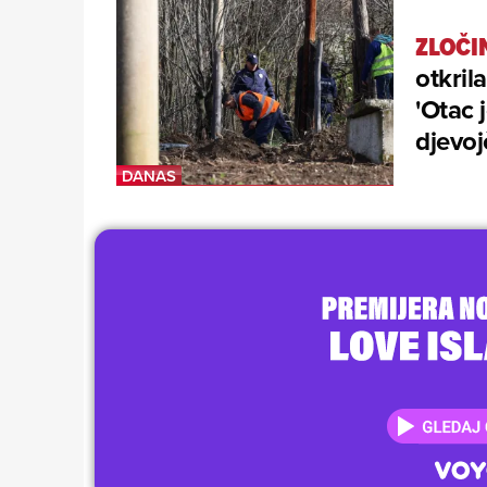
ZLOČI
otkril
'Otac 
djevoj