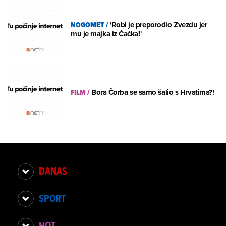
NOGOMET
/
'Robi je preporodio Zvezdu jer
mu je majka iz Čačka!'
FILM
/
Bora Čorba se samo šalio s Hrvatima?!
DANAS
SPORT
HOT