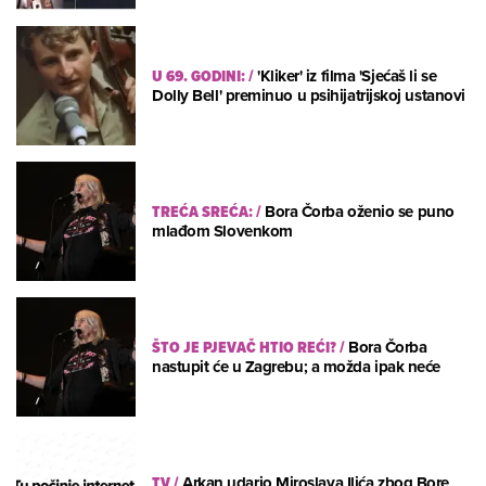
U 69. GODINI:
/
'Kliker' iz filma 'Sjećaš li se
Dolly Bell' preminuo u psihijatrijskoj ustanovi
TREĆA SREĆA:
/
Bora Čorba oženio se puno
mlađom Slovenkom
ŠTO JE PJEVAČ HTIO REĆI?
/
Bora Čorba
nastupit će u Zagrebu; a možda ipak neće
TV
/
Arkan udario Miroslava Ilića zbog Bore