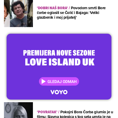
'DOBRI NAŠ BORA'
/
Povodom smrti Bore
čorbe oglasili se Čolić i Bajaga: 'Veliki
glazbenik i moj prijatelj'
'POVRATAK'
/
Pokojni Bora Čorba glumio je u
filmu: Slavna kolegica s tog seta umrla je na