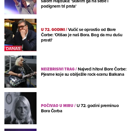
šalom Hajduka: 'Stavim ga na sebe i
podignem tri prsta'
U 72. GODINI
/
Vučić se oprostio od Bore
Čorbe: 'Otišao je naš Bora. Bog da mu dušu
prosti'
NEIZBRISIVI TRAG
/
Najveći hitovi Bore Čorbe:
Pjesme koje su obilježile rock-scenu Balkana
POČIVAO U MIRU
/
U 72. godini preminuo
Bora Čorba