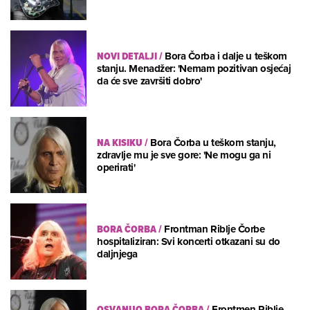
NOVI DETALJI
/
Bora Čorba i dalje u teškom
stanju. Menadžer: 'Nemam pozitivan osjećaj
da će sve završiti dobro'
NA KISIKU
/
Bora Čorba u teškom stanju,
zdravlje mu je sve gore: 'Ne mogu ga ni
operirati'
BORA ČORBA
/
Frontman Riblje Čorbe
hospitaliziran: Svi koncerti otkazani su do
daljnjega
OSVANUO BORA ČORBA
/
Frontmen Riblje