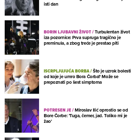
isti dan
BORIN LJUBAVNI ŽIVOT
/
Turbulentan život
iza pozornice: Prva supruga tragično je
preminula, a zbog treće je prestao piti
ISCRPLJUJUĆA BORBA
/
Što je uzrok bolesti
od koje je umro Bora Čorba? Može se
prepoznati po šest simptoma
POTRESEN JE
/
Miroslav Ilić oprostio se od
Bore Čorbe: 'Tuga, čemer, jad. Toliko mi je
žao'