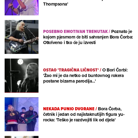
Thompsona'
POSEBNO EMOTIVAN TRENUTAK
/
Poznato je
kojom pjesmom će biti sahranjen Bora Čorba:
Otkriveno i tko će ju izvesti
OSTAO 'TRAGIČNA LIČNOST'
/
O Bori Čorbi:
'Žao mi je da netko od buntovnog rokera
postane bizarna parodija...'
NEKADA PUNIO DVORANE
/
Bora Čorba,
četnik i jedan od najistaknutijih figura yu-
rocka: 'Teško je razdvojiti lik od djela'