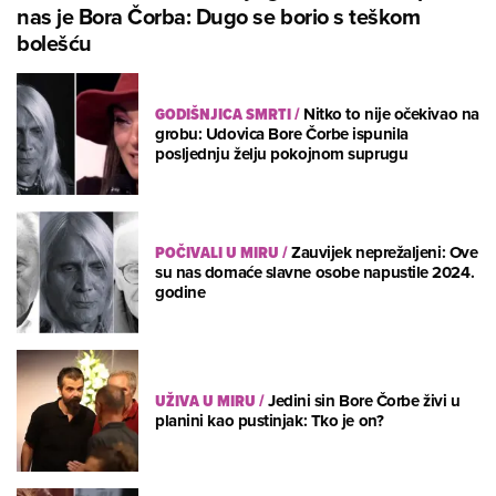
nas je Bora Čorba: Dugo se borio s teškom
bolešću
GODIŠNJICA SMRTI
/
Nitko to nije očekivao na
grobu: Udovica Bore Čorbe ispunila
posljednju želju pokojnom suprugu
POČIVALI U MIRU
/
Zauvijek neprežaljeni: Ove
su nas domaće slavne osobe napustile 2024.
godine
UŽIVA U MIRU
/
Jedini sin Bore Čorbe živi u
planini kao pustinjak: Tko je on?