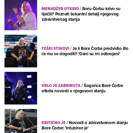
MENADŽER OTKRIO
/
Boru Čorbu krivo su
liječili? Poznati šokantni detalji njegovog
zdravstvenog stanja
TEŠKI STIHOVI
/
Je li Bora Čorba predvidio što
će mu se dogoditi? 'Dani su mi odbrojani'
VRLO JE ZABRINUTA
/
Šogorica Bore Čorbe
otkrila novosti o njegovom stanju
KRITIČNO JE
/
Novosti o zdravstvenom stanju
Bore Čorbe: 'Intubiran je'