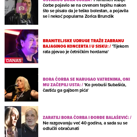
čorbe pojavio se na crvenom tepihu nakon
što se pisalo da je teško bolestan, a pojavila
se i nekoć popularna Zorica Brunclik
BRANITELJSKE UDRUGE TRAŽE ZABRANU
BAJAGINOG KONCERTA I U SISKU:
/
'Tijekom
rata pjevao je četničkim hordama'
BORA ČORBA SE NARUGAO VATRENIMA, ONI
MU ZAČEPILI USTA:
/
'Ko probuši Subašića,
častiću ga gajbom pića'
ZARATILI BORA ČORBA I ĐORĐE BALAŠEVIĆ:
/
Ne razgovaraju već 40 godina, a sada su se
odlučili obračunati