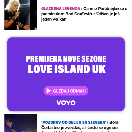
GLAZBENA LEGENDA
/
Cane iz Partibrejkersa o
preminulom Bori Đorđeviću: 'Otišao je još
jedan velikan'
'POZDRAV OD DELIJA SA SJEVERA'
/
Bora
Čorba bio je zvezdaš, ali često se ogrnuo