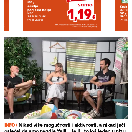
INFO /
Nikad više mogućnosti i aktivnosti, a nikad jači
osjećaj da smo negdje 'falili'. Je li i to još jedan u nizu