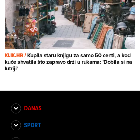
KLIK.HR /
Kupila staru knjigu za samo 50 centi, a kod
kuće shvatila što zapravo drži u rukama: 'Dobila si na
lutriji'
DANAS
SPORT