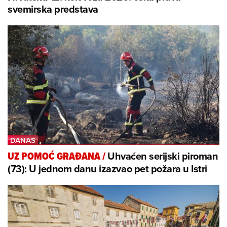
svemirska predstava
Uhvaćen serijski piroman
UZ POMOĆ GRAĐANA
/
(73): U jednom danu izazvao pet požara u Istri