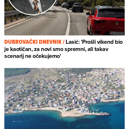
Lasić: 'Prošli vikend bio
DUBROVAČKI DNEVNIK
/
je kaotičan, za novi smo spremni, ali takav
scenarij ne očekujemo'