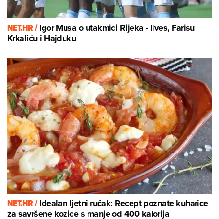
NET.HR /
Igor Musa o utakmici Rijeka - Ilves, Farisu
Krkaliću i Hajduku
NET.HR /
Idealan ljetni ručak: Recept poznate kuharice
za savršene kozice s manje od 400 kalorija