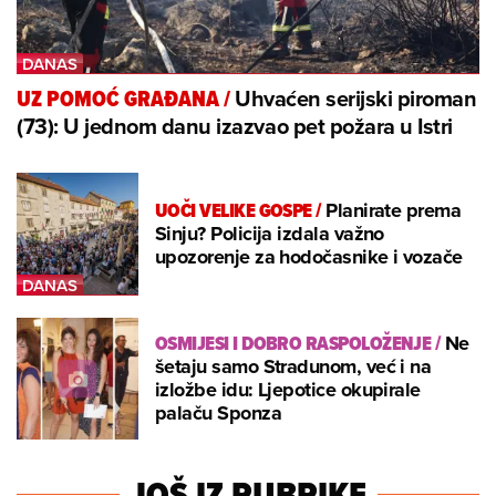
Uhvaćen serijski piroman
UZ POMOĆ GRAĐANA
/
(73): U jednom danu izazvao pet požara u Istri
UOČI VELIKE GOSPE
/
Planirate prema
Sinju? Policija izdala važno
upozorenje za hodočasnike i vozače
OSMIJESI I DOBRO RASPOLOŽENJE
/
Ne
šetaju samo Stradunom, već i na
izložbe idu: Ljepotice okupirale
palaču Sponza
JOŠ IZ RUBRIKE