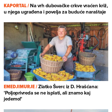
Na vrh dubovačke crkve vraćen križ,
KAPORTAL
/
u njega ugrađena i povelja za buduće naraštaje
Zlatko Šverc iz D. Hrašćana:
EMEDJIMURJE
/
'Poljoprivreda se ne isplati, ali znamo kaj
jedemo!'