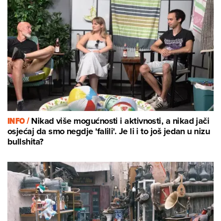
INFO /
Nikad više mogućnosti i aktivnosti, a nikad jači
osjećaj da smo negdje 'falili'. Je li i to još jedan u nizu
bullshita?