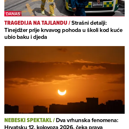
Strašni detalji:
TRAGEDIJA NA TAJLANDU
/
Tinejdžer prije krvavog pohoda u školi kod kuće
ubio baku i djeda
Dva vrhunska fenomena:
NEBESKI SPEKTAKL
/
Hrvatsku 12. kolovoza 2026. čeka prava