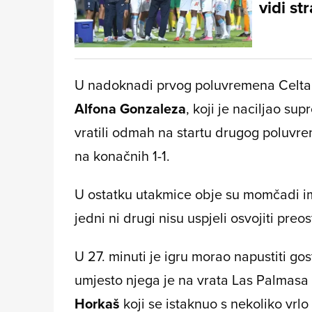
vidi st
U nadoknadi prvog poluvremena Celta j
Alfona Gonzaleza
, koji je naciljao sup
vratili odmah na startu drugog poluvr
na konačnih 1-1.
U ostatku utakmice obje su momčadi imal
jedni ni drugi nisu uspjeli osvojiti pre
U 27. minuti je igru morao napustiti gos
umjesto njega je na vrata Las Palmasa 
Horkaš
koji se istaknuo s nekoliko vrlo