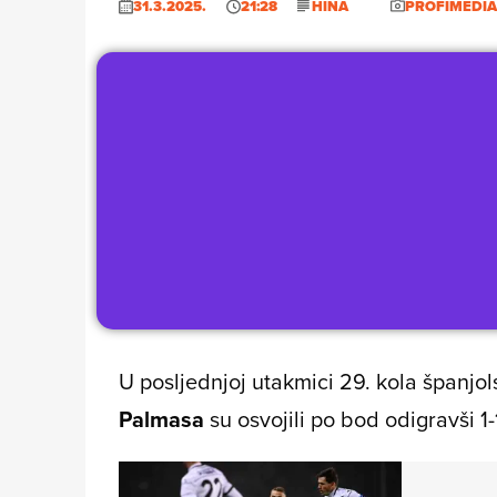
31.3.2025.
21:28
HINA
PROFIMEDIA
U posljednjoj utakmici 29. kola španjol
Palmasa
su osvojili po bod odigravši 1-