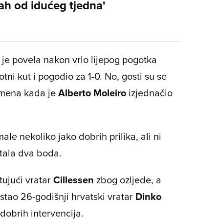
rah od idućeg tjedna'
e povela nakon vrlo lijepog pogotka
rotni kut i pogodio za 1-0. No, gosti su se
emena kada je
Alberto Moleiro
izjednačio
e nekoliko jako dobrih prilika, ali ni
ostala dva boda.
tujući vratar
Cillessen
zbog ozljede, a
stao 26-godišnji hrvatski vratar
Dinko
 dobrih intervencija.