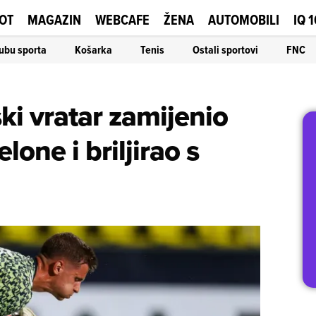
OT
MAGAZIN
WEBCAFE
ŽENA
AUTOMOBILI
IQ 
ubu sporta
Košarka
Tenis
Ostali sportovi
FNC
ki vratar zamijenio
lone i briljirao s