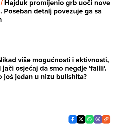
 /
Hajduk promijenio grb uoči nove
. Poseban detalj povezuje ga sa
m
Nikad više mogućnosti i aktivnosti,
 jači osjećaj da smo negdje 'falili'.
 to još jedan u nizu bullshita?