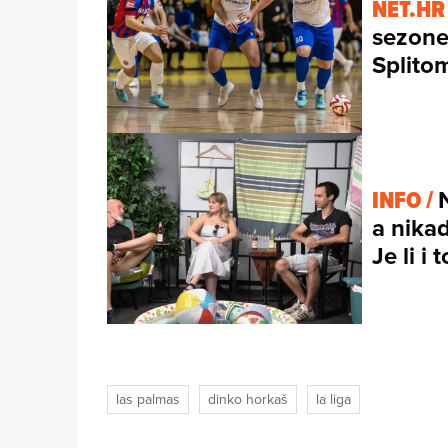
NET.HR
sezone
Splito
INFO /
a nikad
Je li i
las palmas
dinko horkaš
la liga