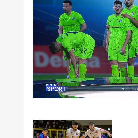
Loaded
:
9.61%
/
Unmute