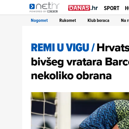
SPORT
H
Nogomet
Rukomet
Klub boraca
Na r
REMI U VIGU
/
Hrvats
bivšeg vratara Barce
nekoliko obrana