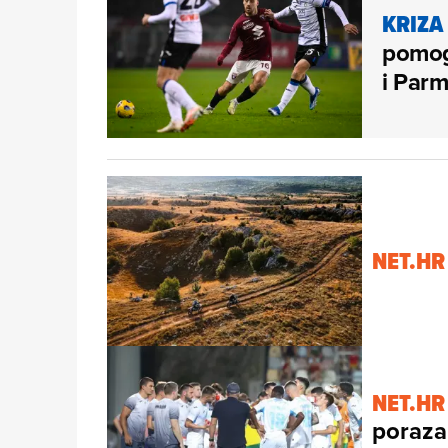
KRIZA
pomog
i Parm
NET.HR
NET.HR
poraza 