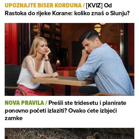
[KVIZ] Od
UPOZNAJTE BISER KORDUNA
/
Rastoka do rijeke Korane: koliko znaš o Slunju?
Prešli ste tridesetu i planirate
NOVA PRAVILA
/
ponovno početi izlaziti? Ovako ćete izbjeći
zamke