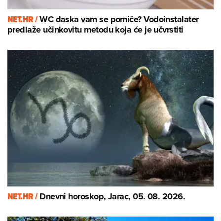
NET.HR /
WC daska vam se pomiče? Vodoinstalater
predlaže učinkovitu metodu koja će je učvrstiti
NET.HR /
Dnevni horoskop, Jarac, 05. 08. 2026.