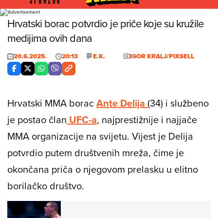
Foto: Igor Kralj/pixsell
Hrvatski borac potvrdio je priče koje su kružile
medijima ovih dana
20.6.2025.
20:13
E.K.
IGOR KRALJ/PIXSELL
Hrvatski MMA borac
Ante Delija
(34) i službeno
je postao član
UFC-a
, najprestižnije i najjače
MMA organizacije na svijetu. Vijest je Delija
potvrdio putem društvenih mreža, čime je
okončana priča o njegovom prelasku u elitno
borilačko društvo.