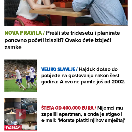
Prešli ste tridesetu i planirate
NOVA PRAVILA
/
ponovno početi izlaziti? Ovako ćete izbjeći
zamke
VELIKO SLAVLJE
/
Hajduk došao do
pobjede na gostovanju nakon šest
godina: A ovo ne pamte još od 2002.
ŠTETA OD 400.000 EURA
/
Nijemci mu
zapalili apartman, a onda je stigao i
e-mail: 'Morate platiti njihov smještaj'