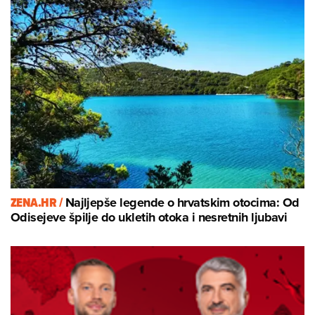
ZENA.HR /
Najljepše legende o hrvatskim otocima: Od
Odisejeve špilje do ukletih otoka i nesretnih ljubavi