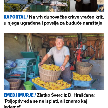
Na vrh dubovačke crkve vraćen križ,
KAPORTAL
/
u njega ugrađena i povelja za buduće naraštaje
Zlatko Šverc iz D. Hrašćana:
EMEDJIMURJE
/
'Poljoprivreda se ne isplati, ali znamo kaj
jedemo!'