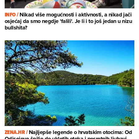
INFO /
Nikad više mogućnosti i aktivnosti, a nikad jači
osjećaj da smo negdje 'falili'. Je li i to još jedan u nizu
bullshita?
ZENA.HR /
Najljepše legende o hrvatskim otocima: Od
Odisejeve špilje do ukletih otoka i nesretnih ljubavi