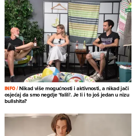
INFO /
Nikad više mogućnosti i aktivnosti, a nikad jači
osjećaj da smo negdje 'falili'. Je li i to još jedan u nizu
bullshita?