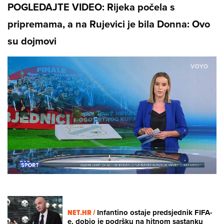
POGLEDAJTE VIDEO: Rijeka počela s
pripremama, a na Rujevici je bila Donna: Ovo
su dojmovi
Loaded
:
11.67%
/
Unmute
NET.HR /
Infantino ostaje predsjednik FIFA-
e, dobio je podršku na hitnom sastanku