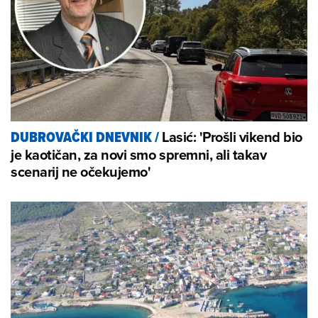
Lasić: 'Prošli vikend bio
DUBROVAČKI DNEVNIK
/
je kaotičan, za novi smo spremni, ali takav
scenarij ne očekujemo'