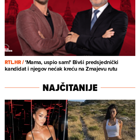
RTL.HR /
'Mama, uspio sam!' Bivši predsjednički
kandidat i njegov nećak kreću na Zmajevu rutu
NAJČITANIJE