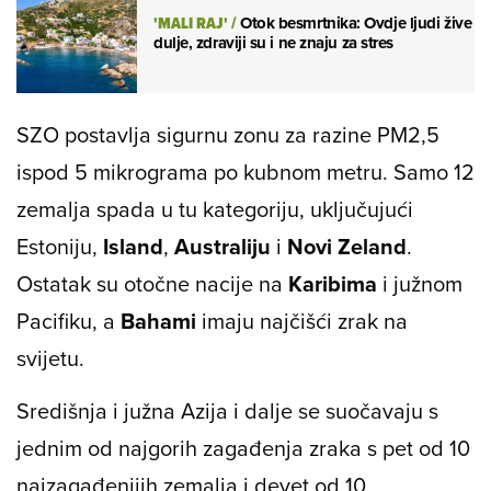
'MALI RAJ'
/
Otok besmrtnika: Ovdje ljudi žive
dulje, zdraviji su i ne znaju za stres
SZO postavlja sigurnu zonu za razine PM2,5
ispod 5 mikrograma po kubnom metru. Samo 12
zemalja spada u tu kategoriju, uključujući
Estoniju,
Island
,
Australiju
i
Novi Zeland
.
Ostatak su otočne nacije na
Karibima
i južnom
Pacifiku, a
Bahami
imaju najčišći zrak na
svijetu.
Središnja i južna Azija i dalje se suočavaju s
jednim od najgorih zagađenja zraka s pet od 10
najzagađenijih zemalja i devet od 10