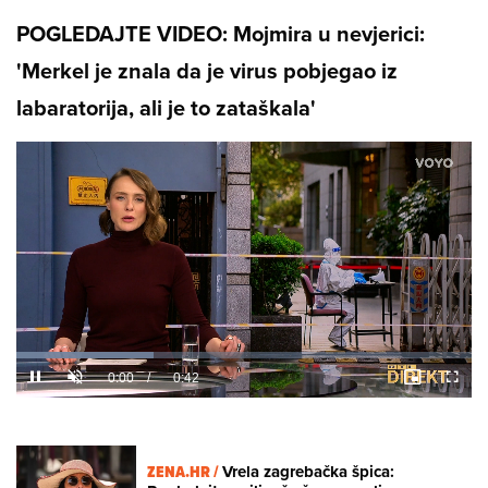
POGLEDAJTE VIDEO: Mojmira u nevjerici:
'Merkel je znala da je virus pobjegao iz
labaratorija, ali je to zataškala'
Loaded
:
30.11%
/
Unmute
ZENA.HR /
Vrela zagrebačka špica: