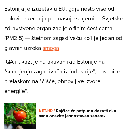
Estonija je izuzetak u EU, gdje nešto više od
polovice zemalja premašuje smjernice Svjetske
zdravstvene organizacije o finim česticama
(PM2,5) — štetnom zagađivaču koji je jedan od
glavnih uzroka
smoga
.
IQAir ukazuje na aktivan rad Estonije na
"smanjenju zagađivača iz industrije", posebice
prelaskom na "čišće, obnovljive izvore
energije".
NET.HR /
Rajčice će potpuno dozreti ako
sada obavite jednostavan zadatak