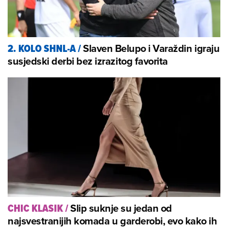
Slaven Belupo i Varaždin igraju
2. KOLO SHNL-A
/
susjedski derbi bez izrazitog favorita
Slip suknje su jedan od
CHIC KLASIK
/
najsvestranijih komada u garderobi, evo kako ih