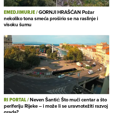
GORNJI HRAŠĆAN Požar
EMEDJIMURJE
/
nekoliko tona smeća proširio se na raslinje i
visoku šumu
Neven Šantić: Što muči centar a što
RI PORTAL
/
periferiju Rijeke – i može li se uravnotežiti razvoj
grada?