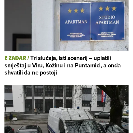
Tri slučaja, isti scenarij – uplatili
E ZADAR
/
smještaj u Viru, Kožinu i na Puntamici, a onda
shvatili da ne postoji