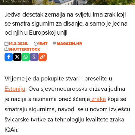
Foto: ShutterStock
Jedva desetak zemalja na svijetu ima zrak koji
se smatra sigurnim za disanje, a samo je jedna
od njih u Europskoj uniji
14.3.2025.
15:47
MAGAZIN.HR
SHUTTERSTOCK
Vrijeme je da pokupite stvari i preselite u
Estoniju
. Ova sjevernoeuropska država jedina
je nacija s razinama onečišćenja
zraka
koje se
smatraju sigurnima, navodi se u novom izvješću
švicarske tvrtke za tehnologiju kvalitete zraka
IQAir.