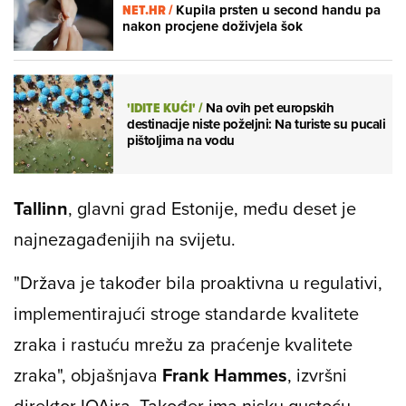
NET.HR /
Kupila prsten u second handu pa
nakon procjene doživjela šok
'IDITE KUĆI'
/
Na ovih pet europskih
destinacije niste poželjni: Na turiste su pucali
pištoljima na vodu
Tallinn
, glavni grad Estonije, među deset je
najnezagađenijih na svijetu.
"Država je također bila proaktivna u regulativi,
implementirajući stroge standarde kvalitete
zraka i rastuću mrežu za praćenje kvalitete
zraka", objašnjava
Frank Hammes
, izvršni
direktor IQAira. Također ima nisku gustoću