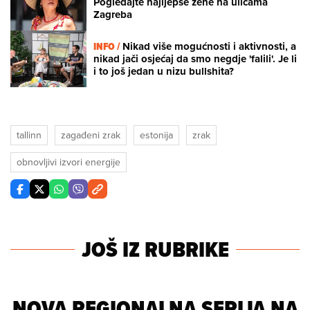
Pogledajte najljepše žene na ulicama
Zagreba
INFO /
Nikad više mogućnosti i aktivnosti, a
nikad jači osjećaj da smo negdje 'falili'. Je li
i to još jedan u nizu bullshita?
tallinn
zagađeni zrak
estonija
zrak
obnovljivi izvori energije
JOŠ IZ RUBRIKE
NOVA REGIONALNA SERIJA NA