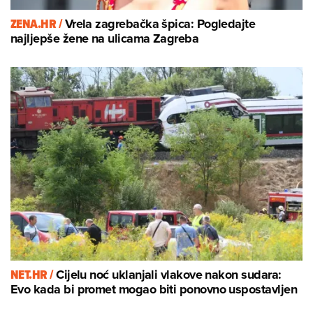
ZENA.HR /
Vrela zagrebačka špica: Pogledajte
najljepše žene na ulicama Zagreba
NET.HR /
Cijelu noć uklanjali vlakove nakon sudara:
Evo kada bi promet mogao biti ponovno uspostavljen