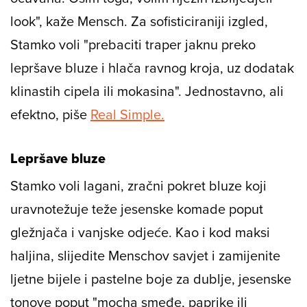
look", kaže Mensch. Za sofisticiraniji izgled,
Stamko voli "prebaciti traper jaknu preko
lepršave bluze i hlača ravnog kroja, uz dodatak
klinastih cipela ili mokasina". Jednostavno, ali
efektno, piše
Real Simple.
Lepršave bluze
Stamko voli lagani, zračni pokret bluze koji
uravnotežuje teže jesenske komade poput
gležnjača i vanjske odjeće. Kao i kod maksi
haljina, slijedite Menschov savjet i zamijenite
ljetne bijele i pastelne boje za dublje, jesenske
tonove poput "mocha smeđe, paprike ili