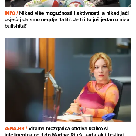
INFO /
Nikad više mogućnosti i aktivnosti, a nikad jači
osjećaj da smo negdje 'falili'. Je li i to još jedan u nizu
bullshita?
ZENA.HR /
Viralna mozgalica otkriva koliko si
inteligentna od 1 do Marina: Riješi zadatak i testiraj