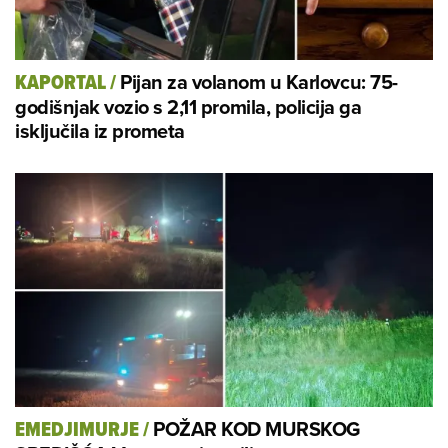
Pijan za volanom u Karlovcu: 75-
KAPORTAL
/
godišnjak vozio s 2,11 promila, policija ga
isključila iz prometa
POŽAR KOD MURSKOG
EMEDJIMURJE
/