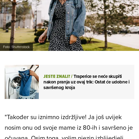
Foto: Shutterstock
JESTE ZNALI?
/
Traperice se neće skupiti
nakon pranja uz ovaj trik: Ostat će udobne i
savršenog kroja
"Također su iznimno izdržljive! Ja još uvijek
nosim onu od svoje mame iz 80-ih i savršeno je
očuvana. Osim toga, volim njezin izblijedjeli