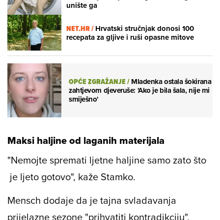
unište ga
NET.HR /
Hrvatski stručnjak donosi 100
recepata za gljive i ruši opasne mitove
OPĆE ZGRAŽANJE
/
Mladenka ostala šokirana
zahtjevom djeveruše: 'Ako je bila šala, nije mi
smiješno'
Maksi haljine od laganih materijala
"Nemojte spremati ljetne haljine samo zato što
je ljeto gotovo", kaže Stamko.
Mensch dodaje da je tajna svladavanja
prijelazne sezone "prihvatiti kontradikciju".