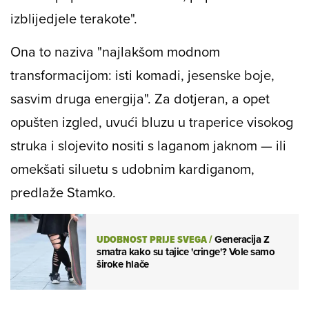
izblijedjele terakote".
Ona to naziva "najlakšom modnom
transformacijom: isti komadi, jesenske boje,
sasvim druga energija". Za dotjeran, a opet
opušten izgled, uvući bluzu u traperice visokog
struka i slojevito nositi s laganom jaknom — ili
omekšati siluetu s udobnim kardiganom,
predlaže Stamko.
UDOBNOST PRIJE SVEGA
/
Generacija Z
smatra kako su tajice 'cringe'? Vole samo
široke hlače