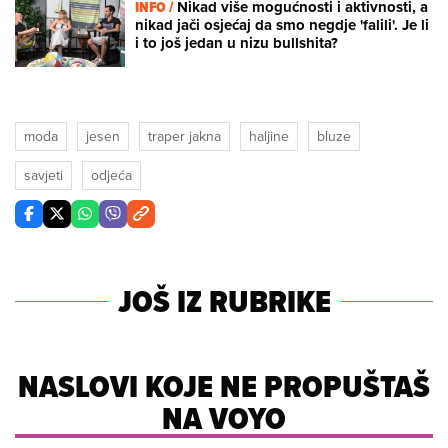
INFO /
Nikad više mogućnosti i aktivnosti, a
nikad jači osjećaj da smo negdje 'falili'. Je li
i to još jedan u nizu bullshita?
moda
jesen
traper jakna
haljine
bluze
savjeti
odjeća
JOŠ IZ RUBRIKE
NASLOVI KOJE NE PROPUŠTAŠ
NA VOYO