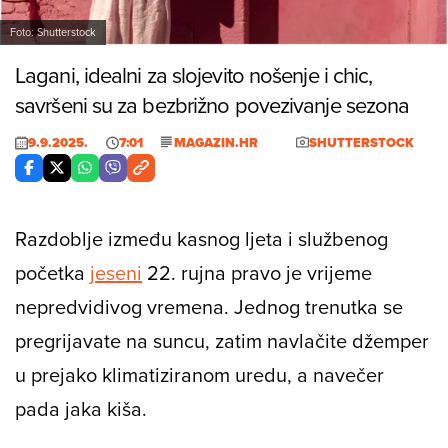
Foto: Shutterstock
Lagani, idealni za slojevito nošenje i
chic
,
savršeni su za bezbrižno povezivanje sezona
9.9.2025.
7:01
MAGAZIN.HR
SHUTTERSTOCK
Razdoblje između kasnog ljeta i službenog
početka
jeseni
22. rujna pravo je vrijeme
nepredvidivog vremena. Jednog trenutka se
pregrijavate na suncu, zatim navlačite džemper
u prejako klimatiziranom uredu, a navečer
pada jaka kiša.