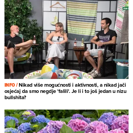
INFO /
Nikad više mogućnosti i aktivnosti, a nikad jači
osjećaj da smo negdje 'falili'. Je li i to još jedan u nizu
bullshita?