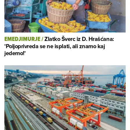
Zlatko Šverc iz D. Hrašćana:
EMEDJIMURJE
/
'Poljoprivreda se ne isplati, ali znamo kaj
jedemo!'