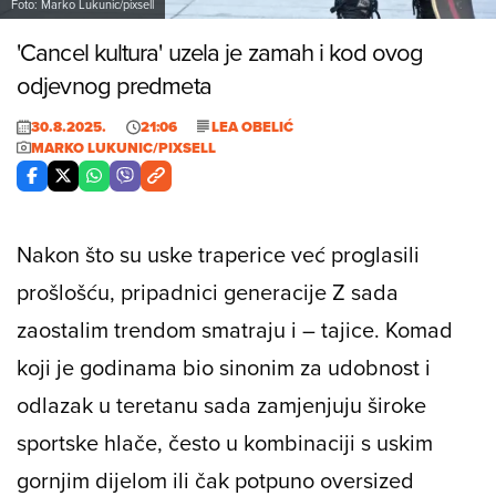
Foto: Marko Lukunic/pixsell
'Cancel kultura' uzela je zamah i kod ovog
odjevnog predmeta
30.8.2025.
21:06
LEA OBELIĆ
MARKO LUKUNIC/PIXSELL
Nakon što su uske traperice već proglasili
prošlošću, pripadnici generacije Z sada
zaostalim trendom smatraju i – tajice. Komad
koji je godinama bio sinonim za udobnost i
odlazak u teretanu sada zamjenjuju široke
sportske hlače, često u kombinaciji s uskim
gornjim dijelom ili čak potpuno oversized