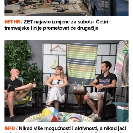
NET.HR /
ZET najavio izmjene za subotu: Četiri
tramvajske linije prometovat će drugačije
INFO /
Nikad više mogućnosti i aktivnosti, a nikad jači