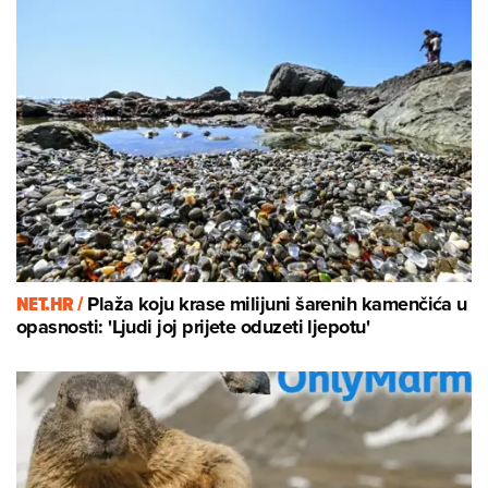
NET.HR /
Plaža koju krase milijuni šarenih kamenčića u
opasnosti: 'Ljudi joj prijete oduzeti ljepotu'