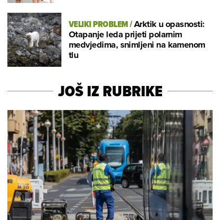
VELIKI PROBLEM
/
Arktik u opasnosti:
Otapanje leda prijeti polarnim
medvjedima, snimljeni na kamenom
tlu
JOŠ IZ RUBRIKE