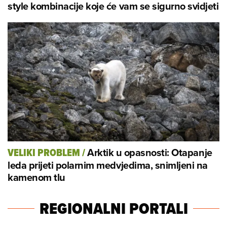
style kombinacije koje će vam se sigurno svidjeti
Arktik u opasnosti: Otapanje
VELIKI PROBLEM
/
leda prijeti polarnim medvjedima, snimljeni na
kamenom tlu
REGIONALNI PORTALI