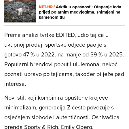
NET.HR /
Arktik u opasnosti: Otapanje leda
prijeti polarnim medvjedima, snimljeni na
kamenom tlu
Prema analizi tvrtke EDITED, udio tajica u
ukupnoj prodaji sportske odjeće pao je s
gotovo 47 % u 2022. na manje od 39 % u 2025.
Popularni brendovi poput Lululemona, nekoć
poznati upravo po tajicama, također bilježe pad
interesa.
Novi stil, koji kombinira opuštene krojeve i
minimalizam, generacija Z često povezuje s
osjećajem slobode i autentičnosti. Osnivačica
brenda Sporty & Rich, Emily Oberg,