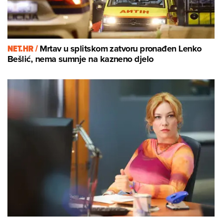
NET.HR /
Mrtav u splitskom zatvoru pronađen Lenko
Bešlić, nema sumnje na kazneno djelo