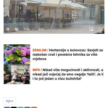
Loaded
:
22.32%
/
Unmute
ZENA.HR /
Hortenzije u kolovozu: Savjeti za
raskošan cvat i posebna tehnika za više
cvjetova
INFO /
Nikad više mogućnosti i aktivnosti, a
nikad jači osjećaj da smo negdje 'falili'. Je li
i to još jedan u nizu bullshita?
tajice