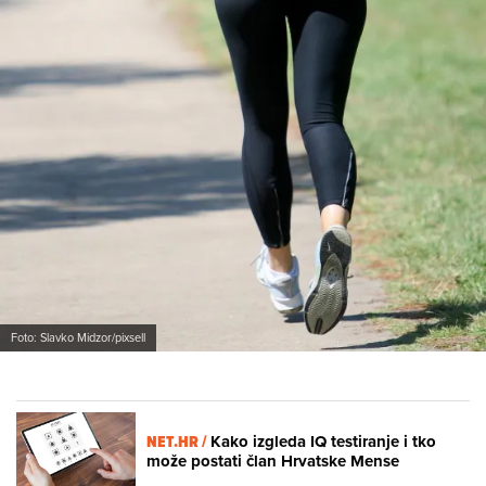
Foto: Slavko Midzor/pixsell
NET.HR /
Kako izgleda IQ testiranje i tko
može postati član Hrvatske Mense