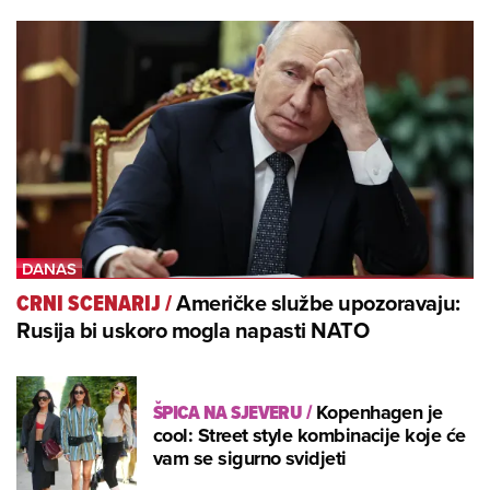
Američke službe upozoravaju:
CRNI SCENARIJ
/
Rusija bi uskoro mogla napasti NATO
ŠPICA NA SJEVERU
/
Kopenhagen je
cool: Street style kombinacije koje će
vam se sigurno svidjeti