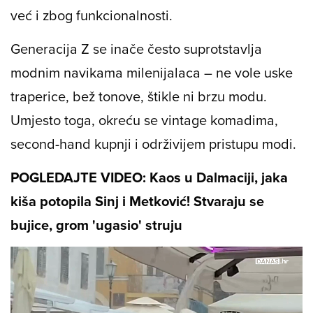
već i zbog funkcionalnosti.
Generacija Z se inače često suprotstavlja
modnim navikama milenijalaca – ne vole uske
traperice, bež tonove, štikle ni brzu modu.
Umjesto toga, okreću se vintage komadima,
second-hand kupnji i održivijem pristupu modi.
POGLEDAJTE VIDEO: Kaos u Dalmaciji, jaka
kiša potopila Sinj i Metković! Stvaraju se
bujice, grom 'ugasio' struju