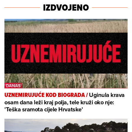
IZDVOJENO
Uginula krava
UZNEMIRUJUĆE KOD BIOGRADA
/
osam dana leži kraj polja, tele kruži oko nje:
'Teška sramota cijele Hrvatske'