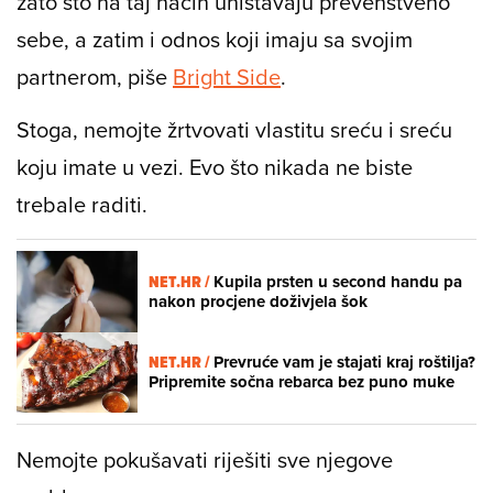
zato što na taj način uništavaju prevenstveno
sebe, a zatim i odnos koji imaju sa svojim
partnerom, piše
Bright Side
.
Stoga, nemojte žrtvovati vlastitu sreću i sreću
koju imate u vezi. Evo što nikada ne biste
trebale raditi.
NET.HR /
Kupila prsten u second handu pa
nakon procjene doživjela šok
NET.HR /
Prevruće vam je stajati kraj roštilja?
Pripremite sočna rebarca bez puno muke
Nemojte pokušavati riješiti sve njegove