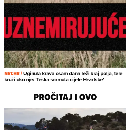
NET.HR /
Uginula krava osam dana leži kraj polja, tele
kruži oko nje: 'Teška sramota cijele Hrvatske'
PROČITAJ I OVO