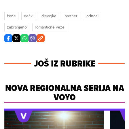
žene
dečki
djevojke
partneri
odnosi
zabranjeno
romantične veze
JOŠ IZ RUBRIKE
NOVA REGIONALNA SERIJA NA
VOYO