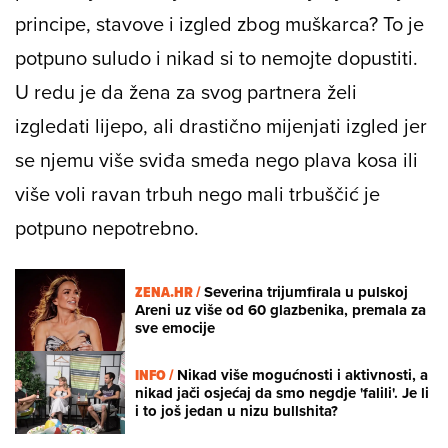
principe, stavove i izgled zbog muškarca? To je
potpuno suludo i nikad si to nemojte dopustiti.
U redu je da žena za svog partnera želi
izgledati lijepo, ali drastično mijenjati izgled jer
se njemu više sviđa smeđa nego plava kosa ili
više voli ravan trbuh nego mali trbuščić je
potpuno nepotrebno.
ZENA.HR /
Severina trijumfirala u pulskoj
Areni uz više od 60 glazbenika, premala za
sve emocije
INFO /
Nikad više mogućnosti i aktivnosti, a
nikad jači osjećaj da smo negdje 'falili'. Je li
i to još jedan u nizu bullshita?