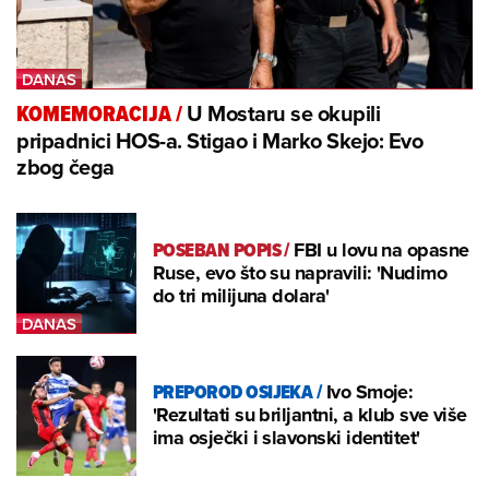
U Mostaru se okupili
KOMEMORACIJA
/
pripadnici HOS-a. Stigao i Marko Skejo: Evo
zbog čega
POSEBAN POPIS
/
FBI u lovu na opasne
Ruse, evo što su napravili: 'Nudimo
do tri milijuna dolara'
PREPOROD OSIJEKA
/
Ivo Smoje:
'Rezultati su briljantni, a klub sve više
ima osječki i slavonski identitet'