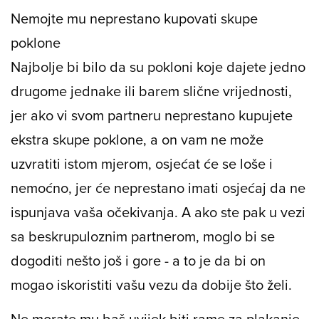
Nemojte mu neprestano kupovati skupe
poklone
Najbolje bi bilo da su pokloni koje dajete jedno
drugome jednake ili barem slične vrijednosti,
jer ako vi svom partneru neprestano kupujete
ekstra skupe poklone, a on vam ne može
uzvratiti istom mjerom, osjećat će se loše i
nemoćno, jer će neprestano imati osjećaj da ne
ispunjava vaša očekivanja. A ako ste pak u vezi
sa beskrupuloznim partnerom, moglo bi se
dogoditi nešto još i gore - a to je da bi on
mogao iskoristiti vašu vezu da dobije što želi.
Ne morate mu baš uvijek biti rame za plakanje