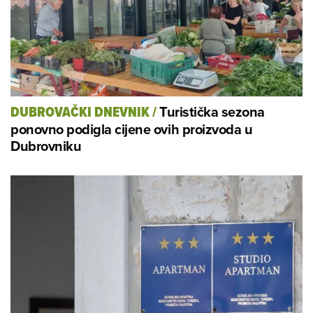
Turistička sezona
DUBROVAČKI DNEVNIK
/
ponovno podigla cijene ovih proizvoda u
Dubrovniku