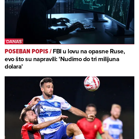
FBI u lovu na opasne Ruse,
POSEBAN POPIS
/
evo što su napravili: 'Nudimo do tri milijuna
dolara'