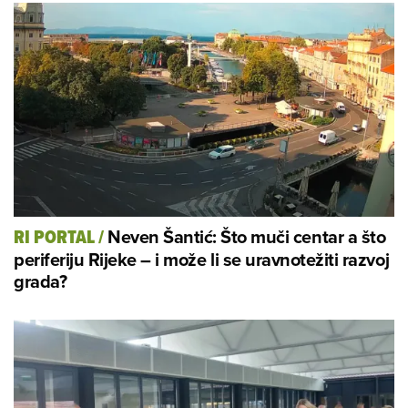
Neven Šantić: Što muči centar a što
RI PORTAL
/
periferiju Rijeke – i može li se uravnotežiti razvoj
grada?