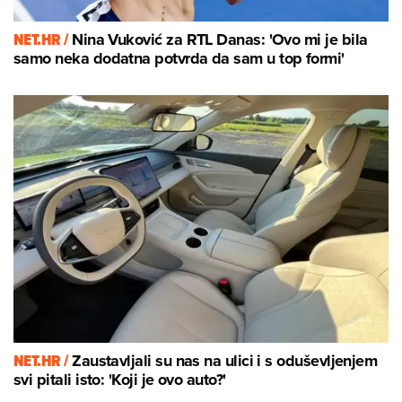
NET.HR /
Nina Vuković za RTL Danas: 'Ovo mi je bila
samo neka dodatna potvrda da sam u top formi'
NET.HR /
Zaustavljali su nas na ulici i s oduševljenjem
svi pitali isto: 'Koji je ovo auto?'