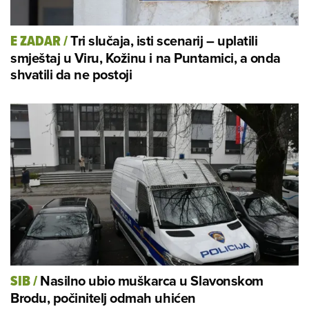
Tri slučaja, isti scenarij – uplatili
E ZADAR
/
smještaj u Viru, Kožinu i na Puntamici, a onda
shvatili da ne postoji
Nasilno ubio muškarca u Slavonskom
SIB
/
Brodu, počinitelj odmah uhićen