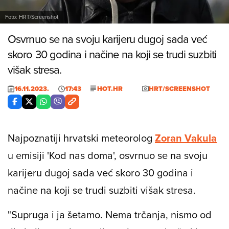
Foto: HRT/Screenshot
Osvrnuo se na svoju karijeru dugoj sada već
skoro 30 godina i načine na koji se trudi suzbiti
višak stresa.
16.11.2023.
17:43
HOT.HR
HRT/SCREENSHOT
Najpoznatiji hrvatski meteorolog
Zoran
Vakula
u emisiji 'Kod nas doma', osvrnuo se na svoju
karijeru dugoj sada već skoro 30 godina i
načine na koji se trudi suzbiti višak stresa.
"Supruga i ja šetamo. Nema trčanja, nismo od