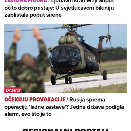
Ljubavni krah Maji Šuput
ZAVIDNA FIGURA
/
očito dobro pristaje: U svjetlucavom bikiniju
zablistala poput sirene
Rusija sprema
OČEKUJU PROVOKACIJE
/
operaciju 'lažne zastave'? Jedna država podigla
alarm, evo što je to