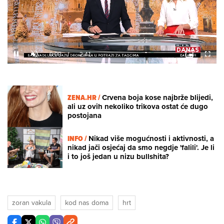
Loaded
:
9.88%
/
Unmute
ZENA.HR /
Crvena boja kose najbrže blijedi,
ali uz ovih nekoliko trikova ostat će dugo
postojana
INFO /
Nikad više mogućnosti i aktivnosti, a
nikad jači osjećaj da smo negdje 'falili'. Je li
i to još jedan u nizu bullshita?
zoran vakula
kod nas doma
hrt