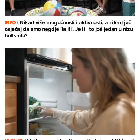
INFO /
Nikad više mogućnosti i aktivnosti, a nikad jači
osjećaj da smo negdje 'falili'. Je li i to još jedan u nizu
bullshita?