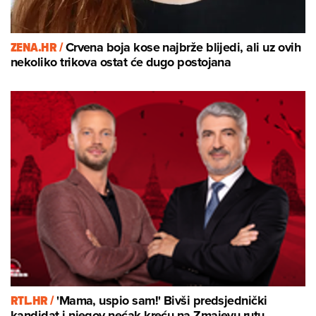
ZENA.HR /
Crvena boja kose najbrže blijedi, ali uz ovih
nekoliko trikova ostat će dugo postojana
RTL.HR /
'Mama, uspio sam!' Bivši predsjednički
kandidat i njegov nećak kreću na Zmajevu rutu