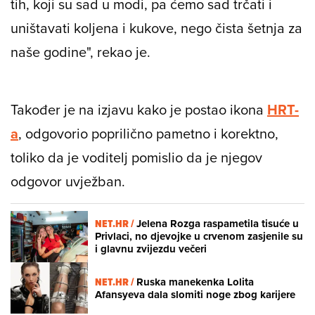
tih, koji su sad u modi, pa ćemo sad trčati i
uništavati koljena i kukove, nego čista šetnja za
naše godine", rekao je.
Također je na izjavu kako je postao ikona
HRT-
a
, odgovorio poprilično pametno i korektno,
toliko da je voditelj pomislio da je njegov
odgovor uvježban.
NET.HR /
Jelena Rozga raspametila tisuće u
Privlaci, no djevojke u crvenom zasjenile su
i glavnu zvijezdu večeri
NET.HR /
Ruska manekenka Lolita
Afansyeva dala slomiti noge zbog karijere