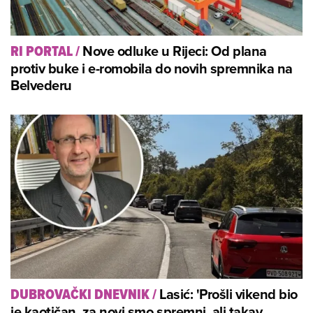
Nove odluke u Rijeci: Od plana
RI PORTAL
/
protiv buke i e-romobila do novih spremnika na
Belvederu
Lasić: 'Prošli vikend bio
DUBROVAČKI DNEVNIK
/
je kaotičan, za novi smo spremni, ali takav