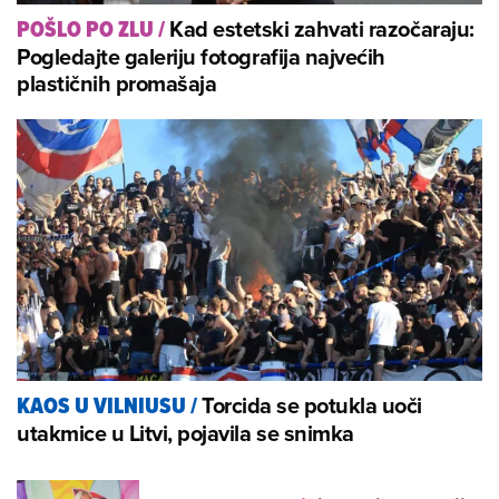
Kad estetski zahvati razočaraju:
POŠLO PO ZLU
/
Pogledajte galeriju fotografija najvećih
plastičnih promašaja
Torcida se potukla uoči
KAOS U VILNIUSU
/
utakmice u Litvi, pojavila se snimka