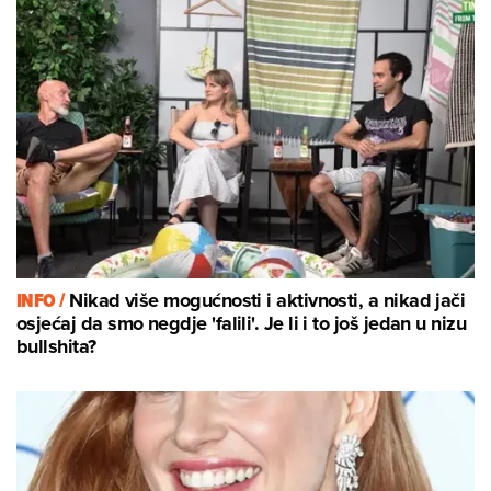
INFO /
Nikad više mogućnosti i aktivnosti, a nikad jači
osjećaj da smo negdje 'falili'. Je li i to još jedan u nizu
bullshita?