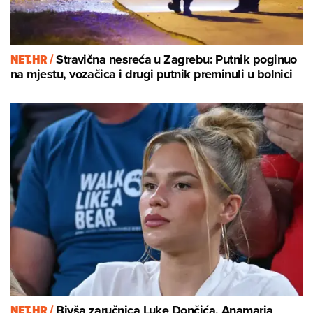
NET.HR /
Stravična nesreća u Zagrebu: Putnik poginuo
na mjestu, vozačica i drugi putnik preminuli u bolnici
NET.HR /
Bivša zaručnica Luke Dončića, Anamaria