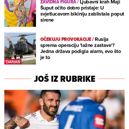
ZAVIDNA FIGURA
/
Ljubavni krah Maji
Šuput očito dobro pristaje: U
svjetlucavom bikiniju zablistala poput
sirene
OČEKUJU PROVOKACIJE
/
Rusija
sprema operaciju 'lažne zastave'?
Jedna država podigla alarm, evo što
je to
JOŠ IZ RUBRIKE