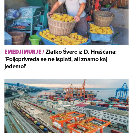
Zlatko Šverc iz D. Hrašćana:
EMEDJIMURJE
/
'Poljoprivreda se ne isplati, ali znamo kaj
jedemo!'