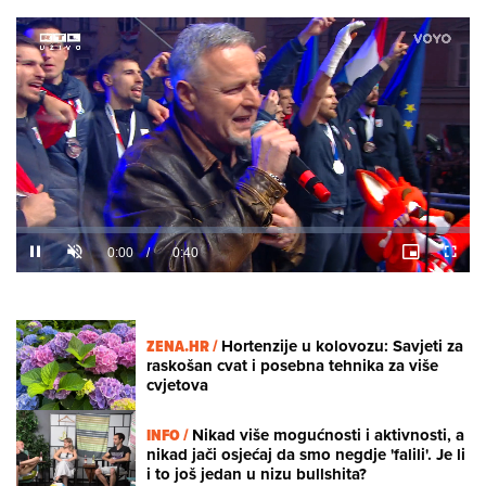
Loaded
:
37.10%
/
Unmute
ZENA.HR /
Hortenzije u kolovozu: Savjeti za
raskošan cvat i posebna tehnika za više
cvjetova
INFO /
Nikad više mogućnosti i aktivnosti, a
nikad jači osjećaj da smo negdje 'falili'. Je li
i to još jedan u nizu bullshita?