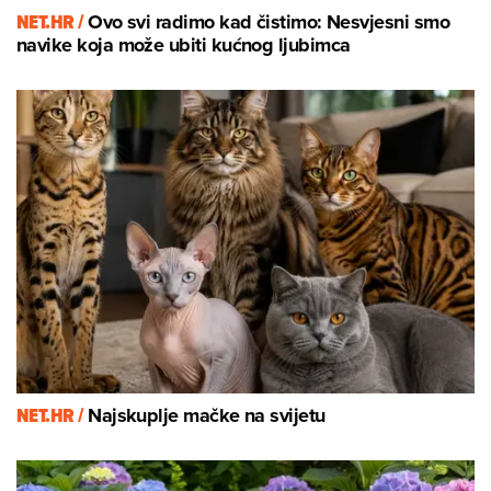
NET.HR /
Ovo svi radimo kad čistimo: Nesvjesni smo
navike koja može ubiti kućnog ljubimca
NET.HR /
Najskuplje mačke na svijetu