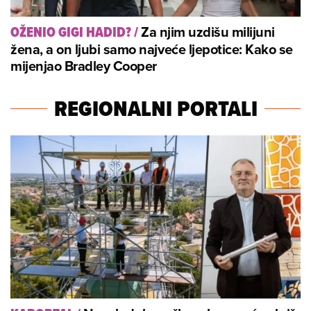
Za njim uzdišu milijuni
OŽENIO GIGI HADID?
/
žena, a on ljubi samo najveće ljepotice: Kako se
mijenjao Bradley Cooper
REGIONALNI PORTALI