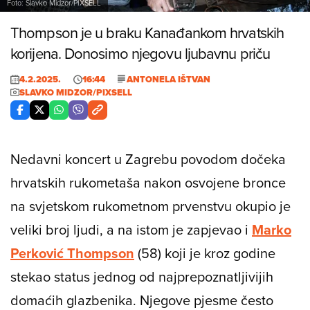
Foto: Slavko Midzor/PIXSELL
Thompson je u braku Kanađankom hrvatskih
korijena. Donosimo njegovu ljubavnu priču
4.2.2025.
16:44
ANTONELA IŠTVAN
SLAVKO MIDZOR/PIXSELL
Nedavni koncert u Zagrebu povodom dočeka
hrvatskih rukometaša nakon osvojene bronce
na svjetskom rukometnom prvenstvu okupio je
veliki broj ljudi, a na istom je zapjevao i
Marko
Perković Thompson
(58) koji je kroz godine
stekao status jednog od najprepoznatljivijih
domaćih glazbenika. Njegove pjesme često