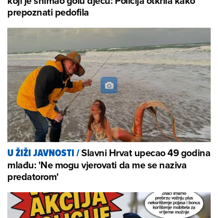
koji je snimao golu djecu: Policija otkrila kako
prepoznati pedofila
Slavni Hrvat upecao 49 godina
U ŽIŽI JAVNOSTI
/
mlađu: 'Ne mogu vjerovati da me se naziva
predatorom'