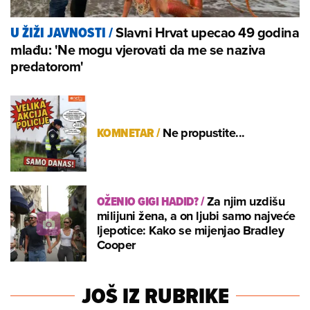
Slavni Hrvat upecao 49 godina
U ŽIŽI JAVNOSTI
/
mlađu: 'Ne mogu vjerovati da me se naziva
predatorom'
KOMNETAR
/
Ne propustite...
OŽENIO GIGI HADID?
/
Za njim uzdišu
milijuni žena, a on ljubi samo najveće
ljepotice: Kako se mijenjao Bradley
Cooper
JOŠ IZ RUBRIKE