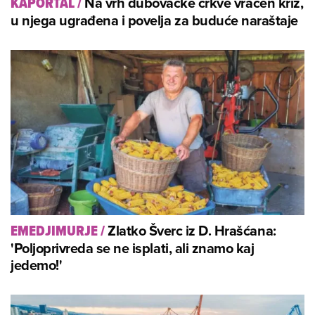
Na vrh dubovačke crkve vraćen križ,
KAPORTAL
/
u njega ugrađena i povelja za buduće naraštaje
Zlatko Šverc iz D. Hrašćana:
EMEDJIMURJE
/
'Poljoprivreda se ne isplati, ali znamo kaj
jedemo!'