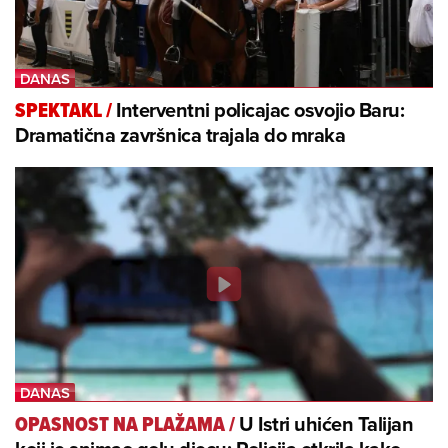
Interventni policajac osvojio Baru:
SPEKTAKL
/
Dramatična završnica trajala do mraka
U Istri uhićen Talijan
OPASNOST NA PLAŽAMA
/