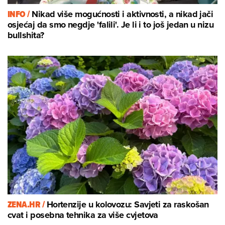
INFO /
Nikad više mogućnosti i aktivnosti, a nikad jači
osjećaj da smo negdje 'falili'. Je li i to još jedan u nizu
bullshita?
ZENA.HR /
Hortenzije u kolovozu: Savjeti za raskošan
cvat i posebna tehnika za više cvjetova