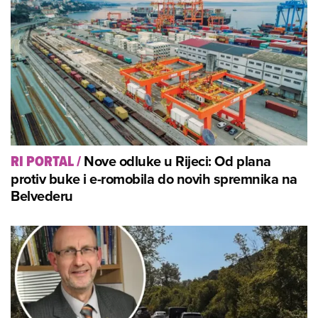
Nove odluke u Rijeci: Od plana
RI PORTAL
/
protiv buke i e-romobila do novih spremnika na
Belvederu