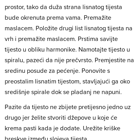
prostor, tako da duža strana lisnatog tijesta
bude okrenuta prema vama. Premažite
maslacem. Položite drugi list lisnatog tijesta na
vrh i premažite maslacem. Prstima savijte
tijesto u obliku harmonike. Namotajte tijesto u
spiralu, pazeći da nije prečvrsto. Premjestite na
sredinu posude za pećenje. Ponovite s
preostalim lisnatim tijestom, stavljajući ga oko
središnje spirale dok se pladanj ne napuni.
Pazite da tijesto ne zbijete pretijesno jedno uz
drugo jer želite stvoriti džepove u koje će
krema pasti kada je dodate. Urežite kriške
breskve između slojeva tijesta.