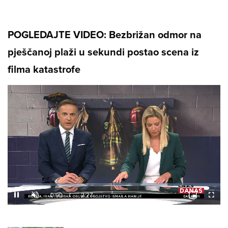
POGLEDAJTE VIDEO: Bezbrižan odmor na
pješčanoj plaži u sekundi postao scena iz
filma katastrofe
Loaded
:
9.66%
/
Unmute