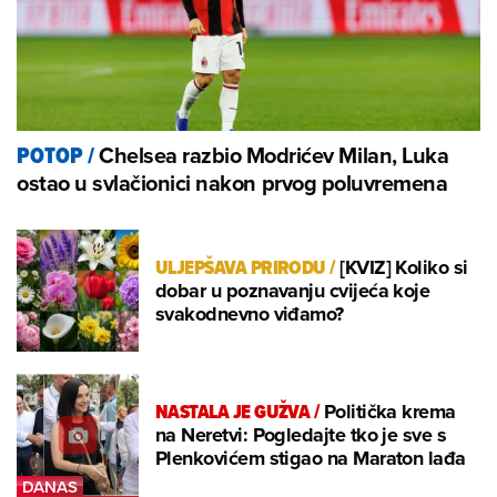
Chelsea razbio Modrićev Milan, Luka
POTOP
/
ostao u svlačionici nakon prvog poluvremena
ULJEPŠAVA PRIRODU
/
[KVIZ] Koliko si
dobar u poznavanju cvijeća koje
svakodnevno viđamo?
NASTALA JE GUŽVA
/
Politička krema
na Neretvi: Pogledajte tko je sve s
Plenkovićem stigao na Maraton lađa