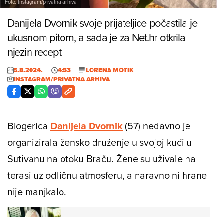
Foto: Instagram/privatna arhiva
Danijela Dvornik svoje prijateljice počastila je
ukusnom pitom, a sada je za Net.hr otkrila
njezin recept
5.8.2024.
4:53
LORENA MOTIK
INSTAGRAM/PRIVATNA ARHIVA
Blogerica
Danijela Dvornik
(57) nedavno je
organizirala žensko druženje u svojoj kući u
Sutivanu na otoku Braču. Žene su uživale na
terasi uz odličnu atmosferu, a naravno ni hrane
nije manjkalo.