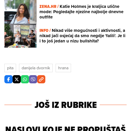
ZENA.HR /
Katie Holmes je kraljica ulične
mode: Pogledajte njezine najbolje dnevne
outfite
INFO /
Nikad više mogućnosti i aktivnosti, a
nikad jači osjećaj da smo negdje 'falili'. Je li
i to još jedan u nizu bullshita?
pita
danijela dvornik
hrana
JOŠ IZ RUBRIKE
NASLOVI KOJE NE PROPUŠTAŠ