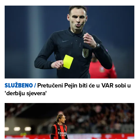
Pretučeni Pejin biti će u VAR sobi u
SLUŽBENO
/
'derbiju sjevera'