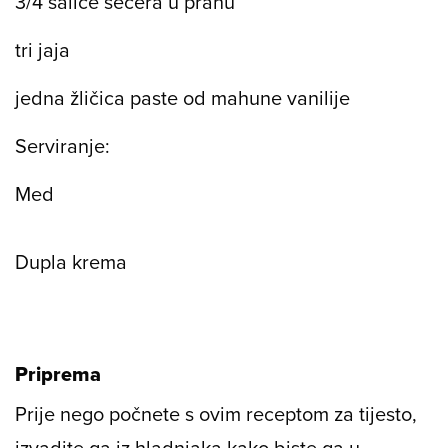
3/4 šalice šećera u prahu
tri jaja
jedna žličica paste od mahune vanilije
Serviranje:
Med
Dupla krema
Priprema
Prije nego počnete s ovim receptom za tijesto,
izvadite ga iz hladnjaka kako biste ga u