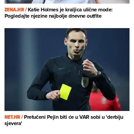
ZENA.HR /
Katie Holmes je kraljica ulične mode:
Pogledajte njezine najbolje dnevne outfite
NET.HR /
Pretučeni Pejin biti će u VAR sobi u 'derbiju
sjevera'