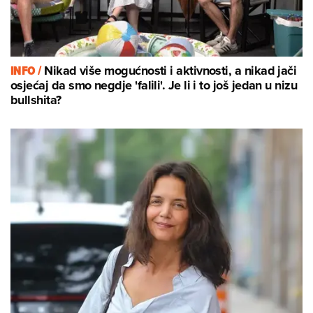
INFO /
Nikad više mogućnosti i aktivnosti, a nikad jači
osjećaj da smo negdje 'falili'. Je li i to još jedan u nizu
bullshita?