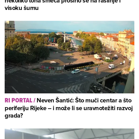
nekoliko tona smeća proširio se na raslinje i
visoku šumu
Neven Šantić: Što muči centar a što
RI PORTAL
/
periferiju Rijeke – i može li se uravnotežiti razvoj
grada?