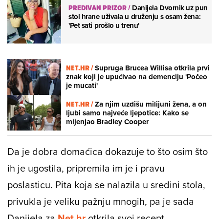
PREDIVAN PRIZOR
/
Danijela Dvornik uz pun
stol hrane uživala u druženju s osam žena:
'Pet sati prošlo u trenu'
NET.HR /
Supruga Brucea Willisa otkrila prvi
znak koji je upućivao na demenciju 'Počeo
je mucati'
NET.HR /
Za njim uzdišu milijuni žena, a on
ljubi samo najveće ljepotice: Kako se
mijenjao Bradley Cooper
Da je dobra domaćica dokazuje to što osim što
ih je ugostila, pripremila im je i pravu
poslasticu. Pita koja se nalazila u sredini stola,
privukla je veliku pažnju mnogih, pa je sada
Danijela za
Net.hr
otkrila svoj recept.