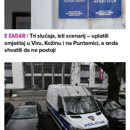
Tri slučaja, isti scenarij – uplatili
E ZADAR
/
smještaj u Viru, Kožinu i na Puntamici, a onda
shvatili da ne postoji