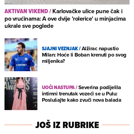
Karlovačke ulice pune čak i
AKTIVAN VIKEND
/
po vrućinama: A ove dvije 'rolerice' u minjacima
ukrale sve poglede
SJAJNI VEZNJAK
/
Alžirac napustio
Milan: Hoće li Boban krenuti po svog
miljenika?
UOČI NASTUPA
/
Severina podijelila
intimni trenutak vozeći se u Pulu:
Poslušajte kako zvuči nova balada
JOŠ IZ RUBRIKE