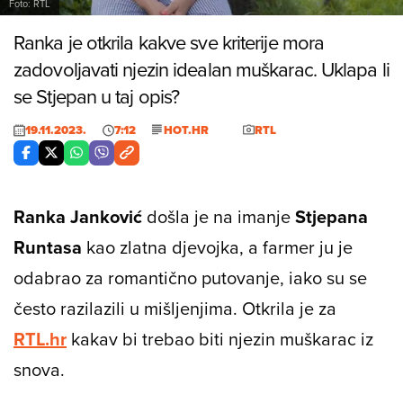
Foto: RTL
Ranka je otkrila kakve sve kriterije mora
zadovoljavati njezin idealan muškarac. Uklapa li
se Stjepan u taj opis?
19.11.2023.
7:12
HOT.HR
RTL
Ranka Janković
došla je na imanje
Stjepana
Runtasa
kao zlatna djevojka, a farmer ju je
odabrao za romantično putovanje, iako su se
često razilazili u mišljenjima. Otkrila je za
RTL.hr
kakav bi trebao biti njezin muškarac iz
snova.