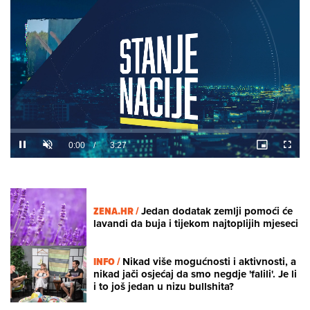
Loaded
:
6.34%
/
Unmute
ZENA.HR /
Jedan dodatak zemlji pomoći će
lavandi da buja i tijekom najtoplijih mjeseci
INFO /
Nikad više mogućnosti i aktivnosti, a
nikad jači osjećaj da smo negdje 'falili'. Je li
i to još jedan u nizu bullshita?