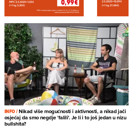
INFO /
Nikad više mogućnosti i aktivnosti, a nikad jači
osjećaj da smo negdje 'falili'. Je li i to još jedan u nizu
bullshita?