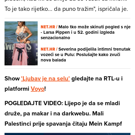
To je tako rijetko... da puno tražim", ispričala je.
NET.HR /
Malo tko može skinuti pogled s nje
- Larsa Pippen i u 52. godini izgleda
senzacionalno
NET.HR /
Severina podijelila intimni trenutak
vozeći se u Pulu: Poslušajte kako zvuči
nova balada
Show
'Ljubav je na selu'
gledajte na RTL-u i
platformi
Voyo
!
POGLEDAJTE VIDEO: Lijepo je da se mladi
druže, pa makar i na darkwebu. Mali
Palestinci prije spavanja čitaju Mein Kampf