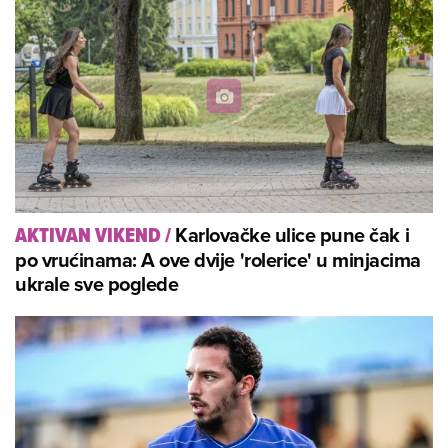
Karlovačke ulice pune čak i
AKTIVAN VIKEND
/
po vrućinama: A ove dvije 'rolerice' u minjacima
ukrale sve poglede