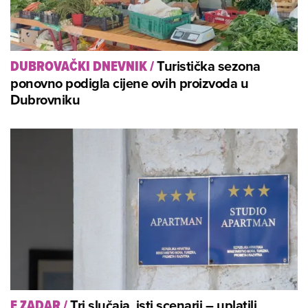
Turistička sezona
DUBROVAČKI DNEVNIK
/
ponovno podigla cijene ovih proizvoda u
Dubrovniku
Tri slučaja, isti scenarij – uplatili
E ZADAR
/