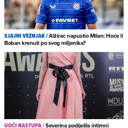
Alžirac napustio Milan: Hoće li
SJAJNI VEZNJAK
/
Boban krenuti po svog miljenika?
Severina podijelila intimni
UOČI NASTUPA
/