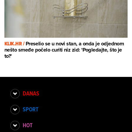
KLIK.HR /
Preselio se u novi stan, a onda je odjednom
nešto smeđe počelo curiti niz zid: 'Pogledajte, što je
to?'
DANAS
SPORT
HOT