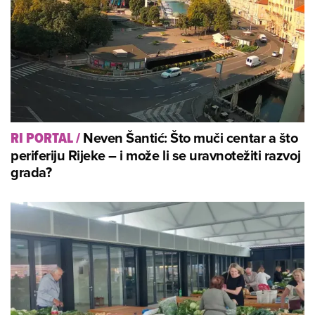
Neven Šantić: Što muči centar a što
RI PORTAL
/
periferiju Rijeke – i može li se uravnotežiti razvoj
grada?