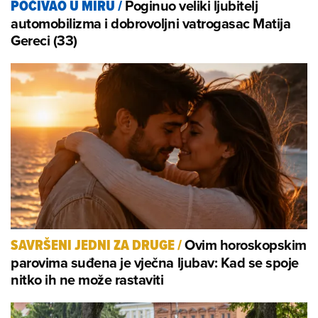
Poginuo veliki ljubitelj
POČIVAO U MIRU
/
automobilizma i dobrovoljni vatrogasac Matija
Gereci (33)
Ovim horoskopskim
SAVRŠENI JEDNI ZA DRUGE
/
parovima suđena je vječna ljubav: Kad se spoje
nitko ih ne može rastaviti