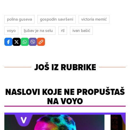
polina guseva
gospodin savršeni
victoria memić
voyo
ljubav je na selu
rtl
ivan bašić
JOŠ IZ RUBRIKE
NASLOVI KOJE NE PROPUŠTAŠ
NA VOYO