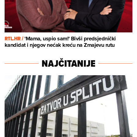
RTL.HR /
'Mama, uspio sam!' Bivši predsjednički
kandidat i njegov nećak kreću na Zmajevu rutu
NAJČITANIJE