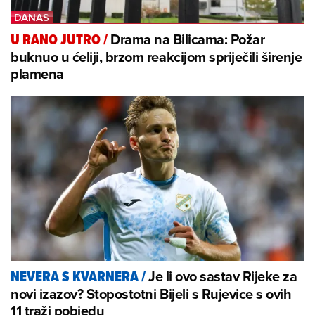
Drama na Bilicama: Požar
U RANO JUTRO
/
buknuo u ćeliji, brzom reakcijom spriječili širenje
plamena
Je li ovo sastav Rijeke za
NEVERA S KVARNERA
/
novi izazov? Stopostotni Bijeli s Rujevice s ovih
11 traži pobjedu