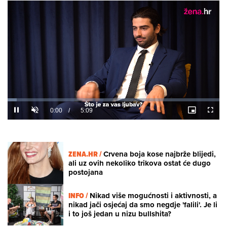
Loaded
:
4.42%
/
Unmute
ZENA.HR /
Crvena boja kose najbrže blijedi,
ali uz ovih nekoliko trikova ostat će dugo
postojana
INFO /
Nikad više mogućnosti i aktivnosti, a
nikad jači osjećaj da smo negdje 'falili'. Je li
i to još jedan u nizu bullshita?