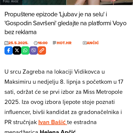
Foto: Ančić
Propuštene epizode 'Ljubav je na selu' i
'Gospodin Savršeni' gledajte na platformi Voyo
bez reklama
25.5.2025.
16:00
HOT.HR
ANČIĆ
U srcu Zagreba na lokaciji Vidikovca u
Maksimiru u nedjelju 8. lipnja s početkom u 17
sati, održat će se prvi izbor za Miss Metropole
2025. Iza ovog izbora ljepote stoje poznati
influencer, bivši kandidat za gradonačelnika i
PR stručnjak
Ivan Bašić
te estradna
menadžerica
Helena Ančić
.