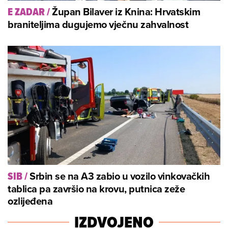
Župan Bilaver iz Knina: Hrvatskim
E ZADAR
/
braniteljima dugujemo vječnu zahvalnost
Srbin se na A3 zabio u vozilo vinkovačkih
SIB
/
tablica pa završio na krovu, putnica zeže
ozlijeđena
IZDVOJENO