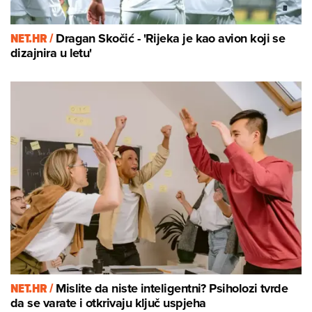
NET.HR /
Dragan Skočić - 'Rijeka je kao avion koji se
dizajnira u letu'
NET.HR /
Mislite da niste inteligentni? Psiholozi tvrde
da se varate i otkrivaju ključ uspjeha