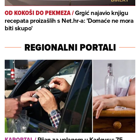
Grgić najavio knjigu
OD KOKOŠI DO PEKMEZA
/
recepata proizašlih s Net.hr-a: 'Domaće ne mora
biti skupo'
REGIONALNI PORTALI
Pijan za volanom u Karlovcu: 75-
KAPORTAL
/