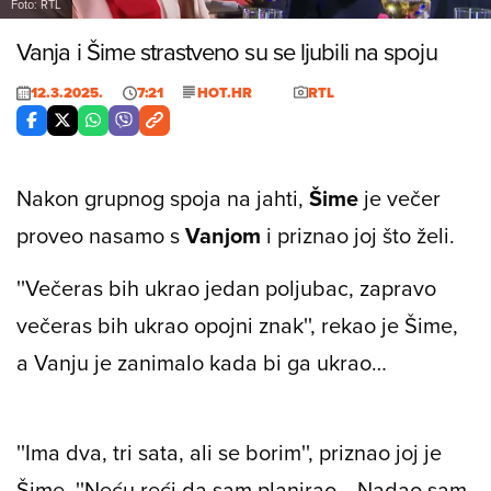
Foto: RTL
Vanja i Šime strastveno su se ljubili na spoju
12.3.2025.
7:21
HOT.HR
RTL
Nakon grupnog spoja na jahti,
Šime
je večer
proveo nasamo s
Vanjom
i priznao joj što želi.
''Večeras bih ukrao jedan poljubac, zapravo
večeras bih ukrao opojni znak'', rekao je Šime,
a Vanju je zanimalo kada bi ga ukrao…
''Ima dva, tri sata, ali se borim'', priznao joj je
Šime. ''Neću reći da sam planirao… Nadao sam