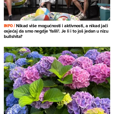
INFO /
Nikad više mogućnosti i aktivnosti, a nikad jači
osjećaj da smo negdje 'falili'. Je li i to još jedan u nizu
bullshita?