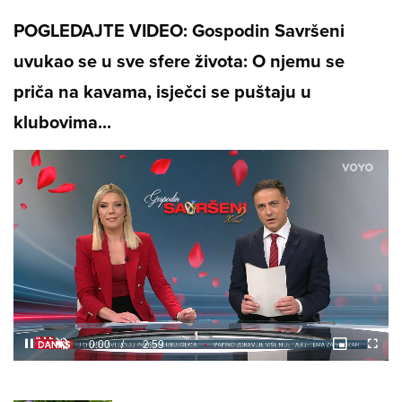
POGLEDAJTE VIDEO: Gospodin Savršeni
uvukao se u sve sfere života: O njemu se
priča na kavama, isječci se puštaju u
klubovima...
Loaded
:
8.08%
/
Unmute