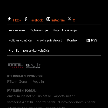
Tiktok
Facebook
Instagram
X
Impressum
Oglašavanje
Uvjeti korištenja
Politika kolačića
Pravila privatnosti
Kontakt
RSS
Promijeni postavke kolačića
RTL DIGITALNI PROIZVODI
RTL.hr
Zena.hr
Voyo.hr
PARTNERSKI PORTALI
emedjimurje.net.hr
sib.net.hr
kaportal.net.hr
varazdinski.net.hr
riportal.net.hr
dubrovackidnevnik.net.hr
eZadar.net.hr
nu.net.hr
likaclub.net.hr