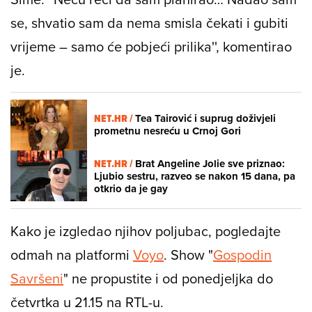
se, shvatio sam da nema smisla čekati i gubiti
vrijeme – samo će pobjeći prilika'', komentirao
je.
NET.HR /
Tea Tairović i suprug doživjeli
prometnu nesreću u Crnoj Gori
NET.HR /
Brat Angeline Jolie sve priznao:
Ljubio sestru, razveo se nakon 15 dana, pa
otkrio da je gay
Kako je izgledao njihov poljubac, pogledajte
odmah na platformi
Voyo
. Show "
Gospodin
Savršeni
" ne propustite i od ponedjeljka do
četvrtka u 21.15 na RTL-u.