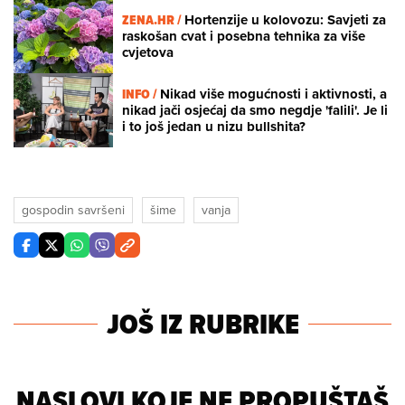
ZENA.HR /
Hortenzije u kolovozu: Savjeti za
raskošan cvat i posebna tehnika za više
cvjetova
INFO /
Nikad više mogućnosti i aktivnosti, a
nikad jači osjećaj da smo negdje 'falili'. Je li
i to još jedan u nizu bullshita?
gospodin savršeni
šime
vanja
JOŠ IZ RUBRIKE
NASLOVI KOJE NE PROPUŠTAŠ