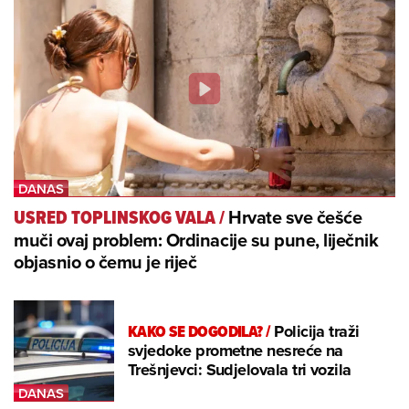
Hrvate sve češće
USRED TOPLINSKOG VALA
/
muči ovaj problem: Ordinacije su pune, liječnik
objasnio o čemu je riječ
KAKO SE DOGODILA?
/
Policija traži
svjedoke prometne nesreće na
Trešnjevci: Sudjelovala tri vozila