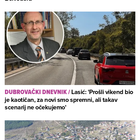
Lasić: 'Prošli vikend bio
DUBROVAČKI DNEVNIK
/
je kaotičan, za novi smo spremni, ali takav
scenarij ne očekujemo'