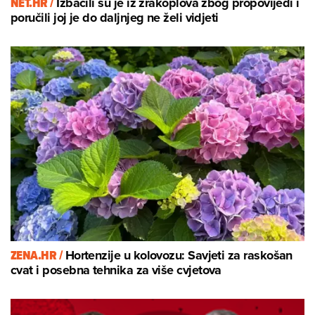
NET.HR /
Izbacili su je iz zrakoplova zbog propovijedi i
poručili joj je do daljnjeg ne želi vidjeti
ZENA.HR /
Hortenzije u kolovozu: Savjeti za raskošan
cvat i posebna tehnika za više cvjetova