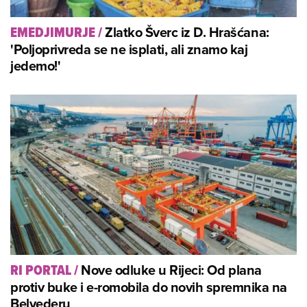
Zlatko Šverc iz D. Hrašćana:
EMEDJIMURJE
/
'Poljoprivreda se ne isplati, ali znamo kaj
jedemo!'
Nove odluke u Rijeci: Od plana
RI PORTAL
/
protiv buke i e-romobila do novih spremnika na
Belvederu