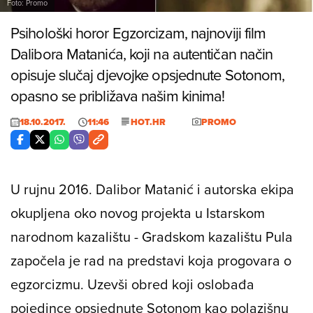
Foto: Promo
Psihološki horor Egzorcizam, najnoviji film
Dalibora Matanića, koji na autentičan način
opisuje slučaj djevojke opsjednute Sotonom,
opasno se približava našim kinima!
18.10.2017.
11:46
HOT.HR
PROMO
U rujnu 2016. Dalibor Matanić i autorska ekipa
okupljena oko novog projekta u Istarskom
narodnom kazalištu - Gradskom kazalištu Pula
započela je rad na predstavi koja progovara o
egzorcizmu. Uzevši obred koji oslobađa
pojedince opsjednute Sotonom kao polazišnu