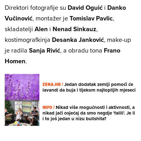
Direktori fotografije su
David Oguić
i
Danko
Vučinović
, montažer je
Tomislav Pavlic
,
skladatelji
Alen
i
Nenad
Sinkauz
,
kostimografkinja
Desanka Janković
, make-up
je radila
Sanja Rivić
, a obradu tona
Frano
Homen
.
ZENA.HR /
Jedan dodatak zemlji pomoći će
lavandi da buja i tijekom najtoplijih mjeseci
INFO /
Nikad više mogućnosti i aktivnosti, a
nikad jači osjećaj da smo negdje 'falili'. Je li
i to još jedan u nizu bullshita?