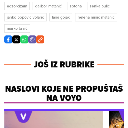
egzorcizam
dalibor matanić
sotona
senka bulic
janko popovic volaric
lana gojak
helena minić matanić
marko braić
JOŠ IZ RUBRIKE
NASLOVI KOJE NE PROPUŠTAŠ
NA VOYO