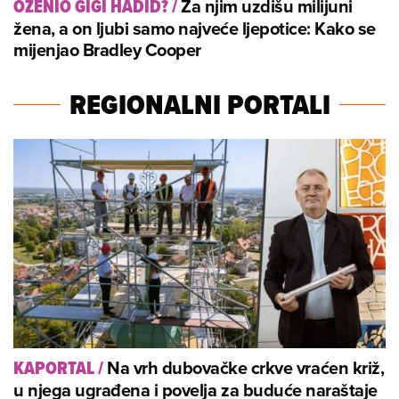
Za njim uzdišu milijuni
OŽENIO GIGI HADID?
/
žena, a on ljubi samo najveće ljepotice: Kako se
mijenjao Bradley Cooper
REGIONALNI PORTALI
Na vrh dubovačke crkve vraćen križ,
KAPORTAL
/
u njega ugrađena i povelja za buduće naraštaje