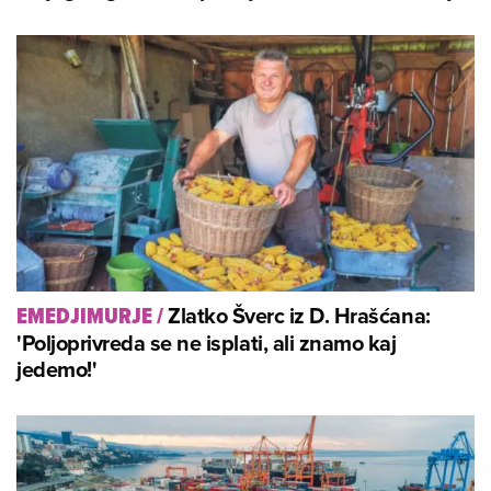
Zlatko Šverc iz D. Hrašćana:
EMEDJIMURJE
/
'Poljoprivreda se ne isplati, ali znamo kaj
jedemo!'