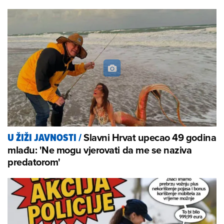
Slavni Hrvat upecao 49 godina
U ŽIŽI JAVNOSTI
/
mlađu: 'Ne mogu vjerovati da me se naziva
predatorom'