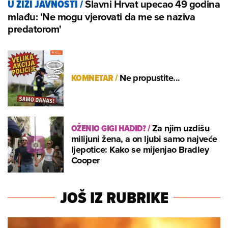
Slavni Hrvat upecao 49 godina
U ŽIŽI JAVNOSTI
/
mlađu: 'Ne mogu vjerovati da me se naziva
predatorom'
KOMNETAR
/
Ne propustite...
OŽENIO GIGI HADID?
/
Za njim uzdišu
milijuni žena, a on ljubi samo najveće
ljepotice: Kako se mijenjao Bradley
Cooper
JOŠ IZ RUBRIKE