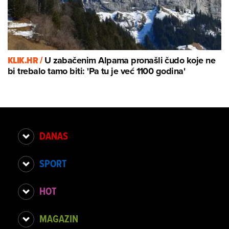
KLIK.HR /
U zabačenim Alpama pronašli čudo koje ne
bi trebalo tamo biti: 'Pa tu je već 1100 godina'
DANAS
SPORT
HOT
MAGAZIN