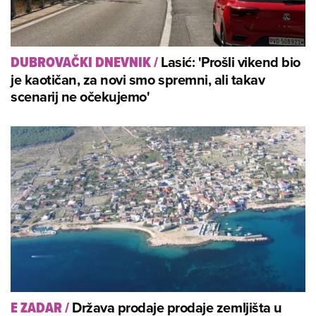
Lasić: 'Prošli vikend bio
DUBROVAČKI DNEVNIK
/
je kaotičan, za novi smo spremni, ali takav
scenarij ne očekujemo'
Država prodaje prodaje zemljišta u
E ZADAR
/