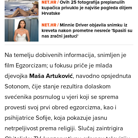
NET.HR /
Ovih 25 fotografija preplanulih
kupačica privuklo je najviše pogleda diljem
Hrvatske
NET.HR /
Minnie Driver objavila snimku iz
kreveta nakon prometne nesreće 'Spasili su
nas zračni jastuci'
Na temelju dobivenih informacija, snimljen je
film
Egzorcizam
; u fokusu priče je mlada
djevojka
Maša Artuković
, navodno opsjednuta
Sotonom, čije stanje rezultira dolaskom
svećenika posrnulog u vjeri koji se sprema
provesti svoj prvi obred egzorcizma, kao i
psihijatrice Sofije, koja pokazuje jasnu
netrpeljivost prema religiji. Slučaj zaintrigira