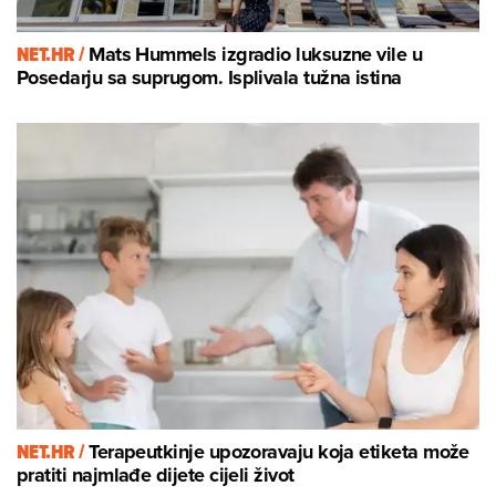
NET.HR /
Mats Hummels izgradio luksuzne vile u
Posedarju sa suprugom. Isplivala tužna istina
NET.HR /
Terapeutkinje upozoravaju koja etiketa može
pratiti najmlađe dijete cijeli život