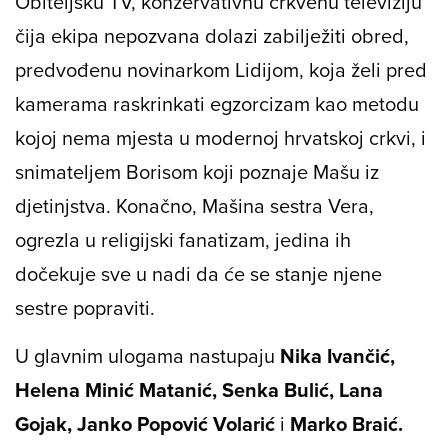
Obiteljsku TV, konzervativnu crkvenu televiziju
čija ekipa nepozvana dolazi zabilježiti obred,
predvođenu novinarkom Lidijom, koja želi pred
kamerama raskrinkati egzorcizam kao metodu
kojoj nema mjesta u modernoj hrvatskoj crkvi, i
snimateljem Borisom koji poznaje Mašu iz
djetinjstva. Konačno, Mašina sestra Vera,
ogrezla u religijski fanatizam, jedina ih
dočekuje sve u nadi da će se stanje njene
sestre popraviti.
U glavnim ulogama nastupaju
Nika Ivančić,
Helena Minić Matanić, Senka Bulić, Lana
Gojak, Janko Popović Volarić
i
Marko Braić.