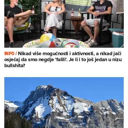
INFO /
Nikad više mogućnosti i aktivnosti, a nikad jači
osjećaj da smo negdje 'falili'. Je li i to još jedan u nizu
bullshita?