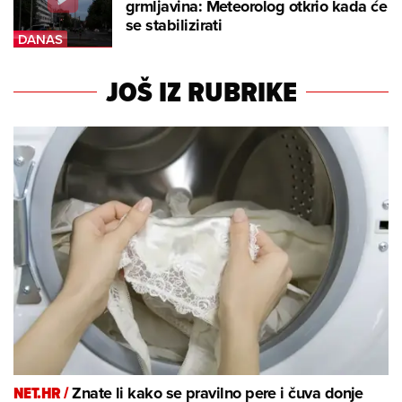
grmljavina: Meteorolog otkrio kada će
se stabilizirati
JOŠ IZ RUBRIKE
NET.HR /
Znate li kako se pravilno pere i čuva donje