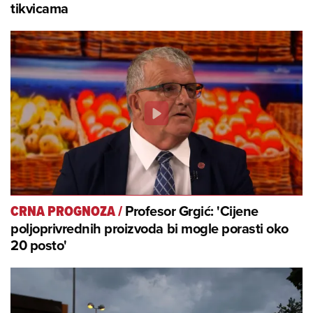
tikvicama
Profesor Grgić: 'Cijene
CRNA PROGNOZA
/
poljoprivrednih proizvoda bi mogle porasti oko
20 posto'