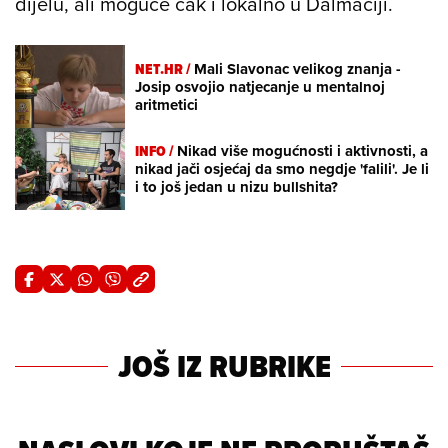
dijelu, ali moguće čak i lokalno u Dalmaciji.
NET.HR /
Mali Slavonac velikog znanja -
Josip osvojio natjecanje u mentalnoj
aritmetici
INFO /
Nikad više mogućnosti i aktivnosti, a
nikad jači osjećaj da smo negdje 'falili'. Je li
i to još jedan u nizu bullshita?
JOŠ IZ RUBRIKE