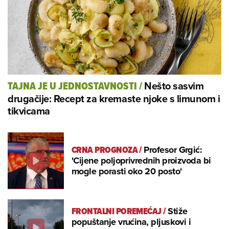
Nešto sasvim
TAJNA JE U JEDNOSTAVNOSTI
/
drugačije: Recept za kremaste njoke s limunom i
tikvicama
CRNA PROGNOZA
/
Profesor Grgić:
'Cijene poljoprivrednih proizvoda bi
mogle porasti oko 20 posto'
FRONTALNI POREMEĆAJ
/
Stiže
popuštanje vrućina, pljuskovi i