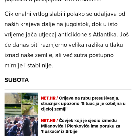
Ciklonalni vrtlog slabi i polako se udaljava od
naših krajeva dalje na jugoistok, dok u isto
vrijeme jača utjecaj anticiklone s Atlantika. Još
će danas biti razmjerno velika razlika u tlaku
iznad naše zemlje, ali već sutra postupno
mirnije i stabilnije.
SUBOTA
NET.HR /
Orljava na rubu presušivanja,
stručnjak upozorio 'Situacija je ozbiljna u
cijeloj zemlji'
NET.HR /
Čovjek koji je sjedio između
Milanovića i Plenkovića ima poruku za
'huškače' iz Srbije