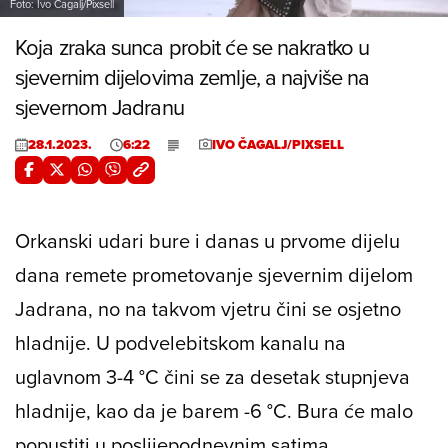
Foto: Ivo Čagalj/Pixsell
Koja zraka sunca probit će se nakratko u
sjevernim dijelovima zemlje, a najviše na
sjevernom Jadranu
28.1.2023.
6:22
IVO ČAGALJ/PIXSELL
Orkanski udari bure i danas u prvome dijelu
dana remete prometovanje sjevernim dijelom
Jadrana, no na takvom vjetru čini se osjetno
hladnije. U podvelebitskom kanalu na
uglavnom 3-4 °C čini se za desetak stupnjeva
hladnije, kao da je barem -6 °C. Bura će malo
popustiti u poslijepodnevnim satima.