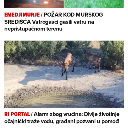
POŽAR KOD MURSKOG
EMEDJIMURJE
/
SREDIŠĆA Vatrogasci gasili vatru na
nepristupačnom terenu
Alarm zbog vrućina: Divlje životinje
RI PORTAL
/
očajnički traže vodu, građani pozvani u pomoć!