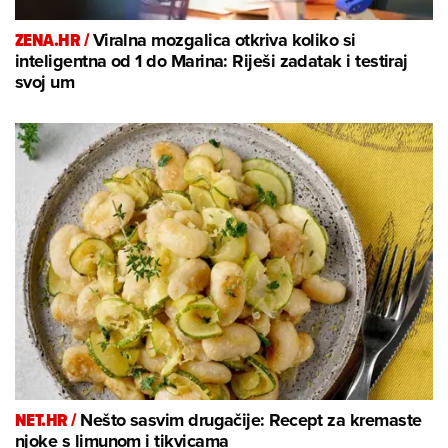
ZENA.HR /
Viralna mozgalica otkriva koliko si
inteligentna od 1 do Marina: Riješi zadatak i testiraj
svoj um
NET.HR /
Nešto sasvim drugačije: Recept za kremaste
njoke s limunom i tikvicama