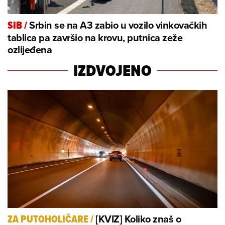
Srbin se na A3 zabio u vozilo vinkovačkih
SIB
/
tablica pa završio na krovu, putnica zeže
ozlijeđena
IZDVOJENO
[KVIZ] Koliko znaš o
ZA PUTOHOLIČARE
/