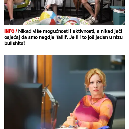
INFO /
Nikad više mogućnosti i aktivnosti, a nikad jači
osjećaj da smo negdje 'falili'. Je li i to još jedan u nizu
bullshita?