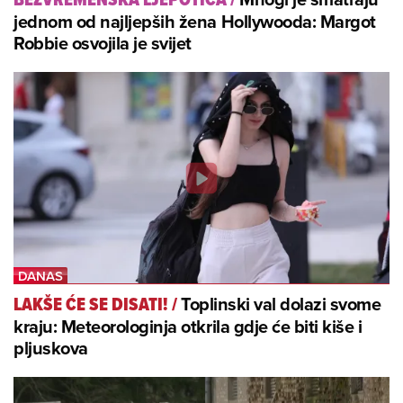
jednom od najljepših žena Hollywooda: Margot
Robbie osvojila je svijet
Toplinski val dolazi svome
LAKŠE ĆE SE DISATI!
/
kraju: Meteorologinja otkrila gdje će biti kiše i
pljuskova