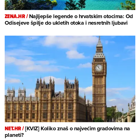
ZENA.HR /
Najljepše legende o hrvatskim otocima: Od
Odisejeve špilje do ukletih otoka i nesretnih ljubavi
NET.HR /
[KVIZ] Koliko znaš o najvećim gradovima na
planeti?