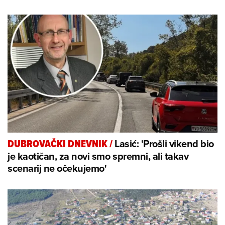
Lasić: 'Prošli vikend bio
DUBROVAČKI DNEVNIK
/
je kaotičan, za novi smo spremni, ali takav
scenarij ne očekujemo'