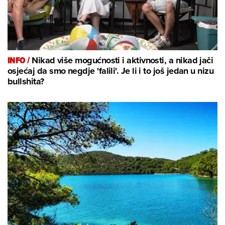
INFO /
Nikad više mogućnosti i aktivnosti, a nikad jači
osjećaj da smo negdje 'falili'. Je li i to još jedan u nizu
bullshita?