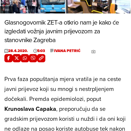
Foto:
Glasnogovornik ZET-a otkrio nam je kako će
izgledati vožnja javnim prijevozom za
stanovnike Zagreba
28.4.2020.
5:03
IVANA PETRIĆ
Prva faza popuštanja mjera vratila je na ceste
javni prijevoz koji su mnogi s nestrpljenjem
dočekali. Premda epidemiolozi, poput
Krunoslava Capaka
, preporučuju da se
gradskim prijevozom koristi u nuždi i da oni koji
ne odlaze na posao koriste autobuse tek nakon