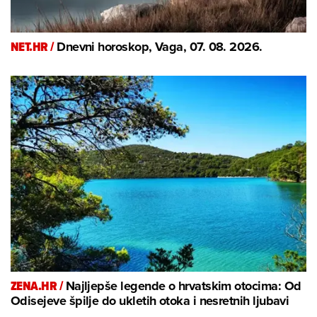
NET.HR /
Dnevni horoskop, Vaga, 07. 08. 2026.
ZENA.HR /
Najljepše legende o hrvatskim otocima: Od
Odisejeve špilje do ukletih otoka i nesretnih ljubavi