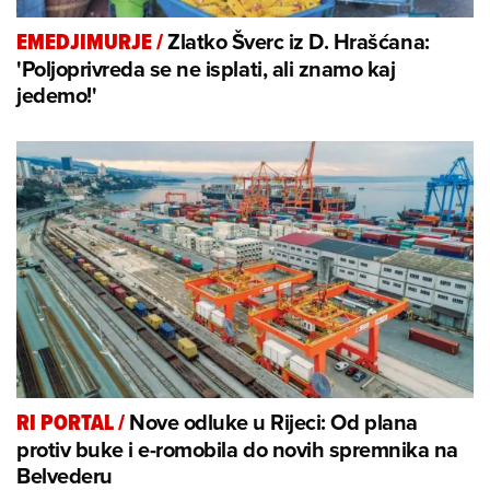
Zlatko Šverc iz D. Hrašćana:
EMEDJIMURJE
/
'Poljoprivreda se ne isplati, ali znamo kaj
jedemo!'
Nove odluke u Rijeci: Od plana
RI PORTAL
/
protiv buke i e-romobila do novih spremnika na
Belvederu