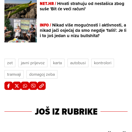
NET.HR /
Hrvati strahuju od nestašica zbog
suše 'Bit će veći računi'
INFO /
Nikad više mogućnosti i aktivnosti, a
nikad jači osjećaj da smo negdje 'falili'. Je li
i to još jedan u nizu bullshita?
zet
javni prijevoz
karta
autobusi
kontrolori
tramvaji
domagoj zeba
JOŠ IZ RUBRIKE