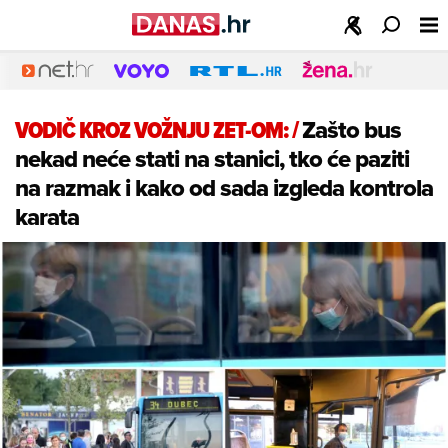
VODIČ KROZ VOŽNJU ZET-OM:
/
Zašto bus
nekad neće stati na stanici, tko će paziti
na razmak i kako od sada izgleda kontrola
karata