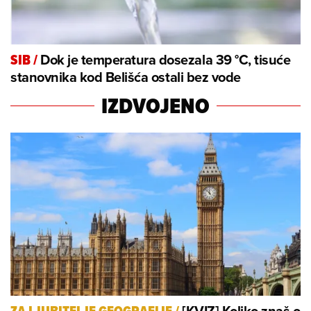
Dok je temperatura dosezala 39 °C, tisuće
SIB
/
stanovnika kod Belišća ostali bez vode
IZDVOJENO
[KVIZ] Koliko znaš o