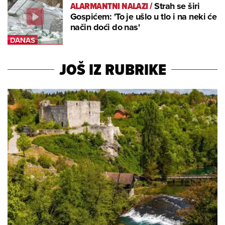
ALARMANTNI NALAZI
/
Strah se širi
Gospićem: 'To je ušlo u tlo i na neki će
način doći do nas'
JOŠ IZ RUBRIKE