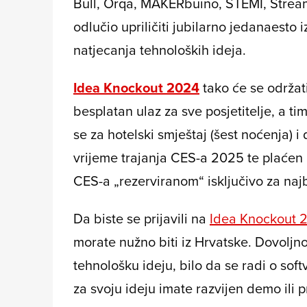
Bull, Orqa, MAKERbuino, STEMI, Stream
odlučio upriličiti jubilarno jedanaesto
natjecanja tehnoloških ideja.
Idea Knockout 2024
tako će se održat
besplatan ulaz za sve posjetitelje, a tim
se za hotelski smještaj (šest noćenja) 
vrijeme trajanja CES-a 2025 te plaćen 
CES-a „rezerviranom“ isključivo za najb
Da biste se prijavili na
Idea Knockout
morate nužno biti iz Hrvatske. Dovoljno 
tehnološku ideju, bilo da se radi o soft
za svoju ideju imate razvijen demo ili p