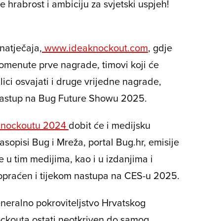
 hrabrost i ambiciju za svjetski uspjeh!
natječaja,
www.ideaknockout.com
, gdje
 spomenute prve nagrade, timovi koji će
lici osvajati i druge vrijedne nagrade,
 nastup na Bug Future Showu 2025.
Knockoutu 2024
dobit će i medijsku
sopisi Bug i Mreža, portal Bug.hr, emisije
e u tim medijima, kao i u izdanjima i
popraćen i tijekom nastupa na CES-u 2025.
neralno pokroviteljstvo Hrvatskog
ockouta ostati neotkriven do samog