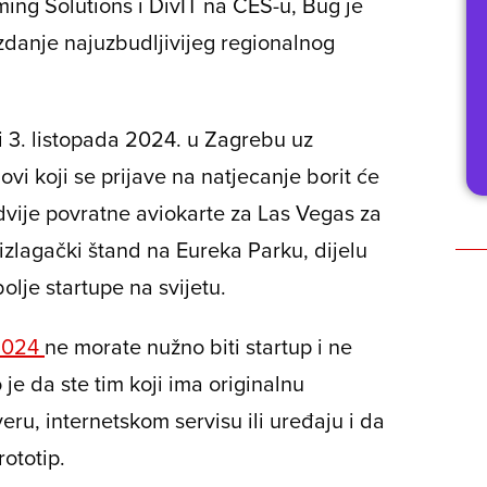
ing Solutions i DivIT na CES-u, Bug je
 izdanje najuzbudljivijeg regionalnog
i 3. listopada 2024. u Zagrebu uz
ovi koji se prijave na natjecanje borit će
i dvije povratne aviokarte za Las Vegas za
izlagački štand na Eureka Parku, dijelu
olje startupe na svijetu.
 2024
ne morate nužno biti startup i ne
je da ste tim koji ima originalnu
veru, internetskom servisu ili uređaju i da
rototip.