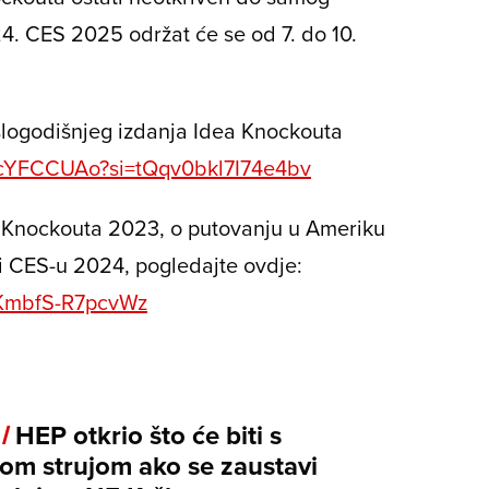
4. CES 2025 održat će se od 7. do 10.
šlogodišnjeg izdanja Idea Knockouta
5acYFCCUAo?si=tQqv0bkl7I74e4bv
 Knockouta 2023, o putovanju u Ameriku
i CES-u 2024, pogledajte ovdje:
CKmbfS-R7pcvWz
 /
HEP otkrio što će biti s
om strujom ako se zaustavi