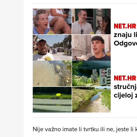
NET.HR
znaju l
Odgovo
NET.HR
stručnj
cijeloj 
Nije važno imate li tvrtku ili ne, jeste l