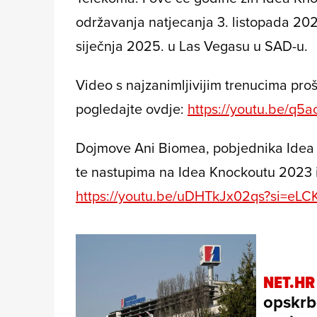
održavanja natjecanja 3. listopada 202
siječnja 2025. u Las Vegasu u SAD-u.
Video s najzanimljivijim trenucima pro
pogledajte ovdje:
https://youtu.be/q
Dojmove Ani Biomea, pobjednika Idea
te nastupima na Idea Knockoutu 2023 
https://youtu.be/uDHTkJx02qs?si=eL
NET.HR
opskrb