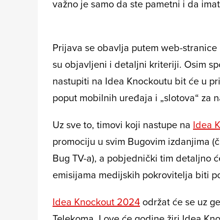
važno je samo da ste pametni i da imate
Prijava se obavlja putem web-stranice 
su objavljeni i detaljni kriteriji. Osim
nastupiti na Idea Knockoutu bit će u pri
poput mobilnih uređaja i „slotova“ za
Uz sve to, timovi koji nastupe na
Idea 
promociju u svim Bugovim izdanjima (ča
Bug TV-a), a pobjednički tim detaljno ć
emisijama medijskih pokrovitelja biti 
Idea Knockout 2024
održat će se uz ge
Telekoma. I ove će godine žiri Idea Kn