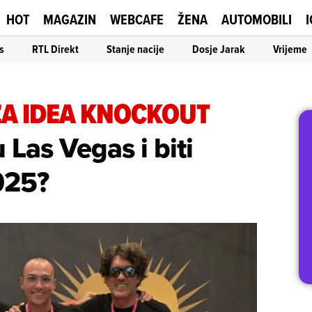
HOT
MAGAZIN
WEBCAFE
ŽENA
AUTOMOBILI
I
s
RTL Direkt
Stanje nacije
Dosje Jarak
Vrijeme
ZA IDEA KNOCKOUT
u Las Vegas i biti
025?