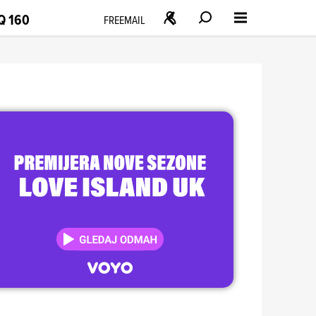
Q 160
FREEMAIL