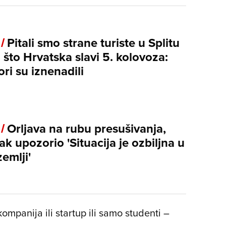
 /
Pitali smo strane turiste u Splitu
i što Hrvatska slavi 5. kolovoza:
ri su iznenadili
 /
Orljava na rubu presušivanja,
ak upozorio 'Situacija je ozbiljna u
zemlji'
i kompanija ili startup ili samo studenti –