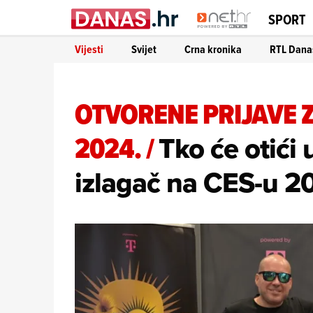
SPORT
Vijesti
Svijet
Crna kronika
RTL Dana
OTVORENE PRIJAVE 
2024.
/
Tko će otići 
izlagač na CES-u 2