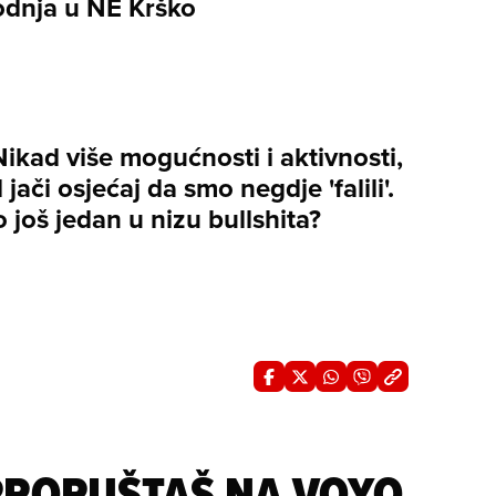
odnja u NE Krško
Nikad više mogućnosti i aktivnosti,
 jači osjećaj da smo negdje 'falili'.
 to još jedan u nizu bullshita?
 PROPUŠTAŠ NA VOYO