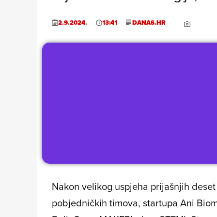
2.9.2024.
13:41
DANAS.HR
Nakon velikog uspjeha prijašnjih deset
pobjedničkih timova, startupa Ani Biom