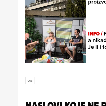
proizv
INFO /
a nikad
Je li i
ces
NASLOVI KOJE NE