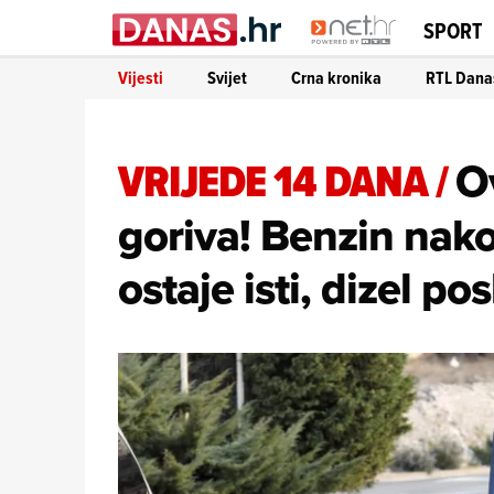
SPORT
Vijesti
Svijet
Crna kronika
RTL Dana
VRIJEDE 14 DANA
/
O
goriva! Benzin na
ostaje isti, dizel po