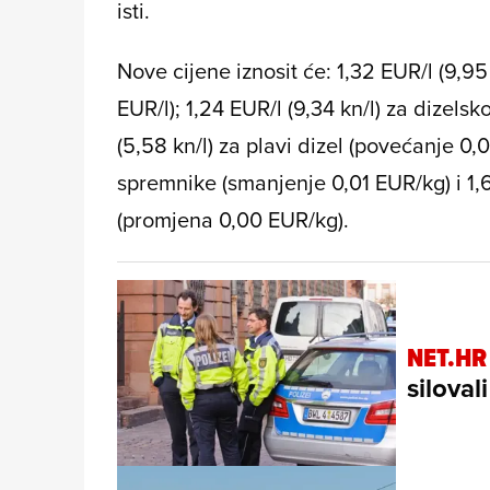
isti.
Nove cijene iznosit će: 1,32 EUR/l (9,9
EUR/l); 1,24 EUR/l (9,34 kn/l) za dizels
(5,58 kn/l) za plavi dizel (povećanje 0,
spremnike (smanjenje 0,01 EUR/kg) i 1
(promjena 0,00 EUR/kg).
NET.HR
siloval