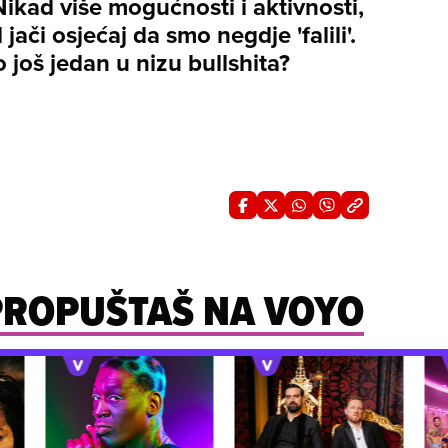
Nikad više mogućnosti i aktivnosti,
 jači osjećaj da smo negdje 'falili'.
 to još jedan u nizu bullshita?
 PROPUŠTAŠ NA VOYO