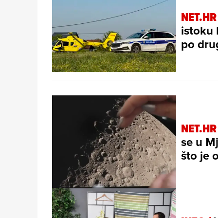
NET.HR
istoku
po dru
NET.HR
se u M
što je 