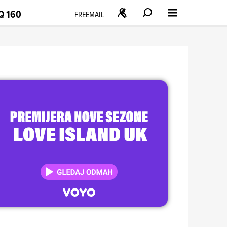
Q 160
FREEMAIL