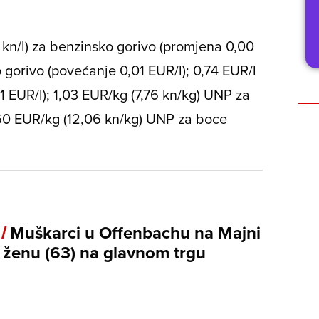
5 kn/l) za benzinsko gorivo (promjena 0,00
ko gorivo (povećanje 0,01 EUR/l); 0,74 EUR/l
01 EUR/l); 1,03 EUR/kg (7,76 kn/kg) UNP za
,60 EUR/kg (12,06 kn/kg) UNP za boce
 /
Muškarci u Offenbachu na Majni
i ženu (63) na glavnom trgu