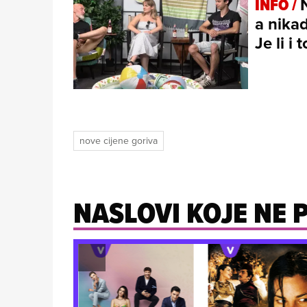
INFO /
a nikad
Je li i
nove cijene goriva
NASLOVI KOJE NE