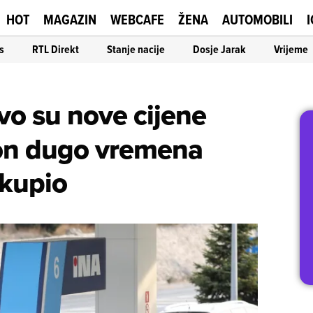
HOT
MAGAZIN
WEBCAFE
ŽENA
AUTOMOBILI
I
s
RTL Direkt
Stanje nacije
Dosje Jarak
Vrijeme
vo su nove cijene
kon dugo vremena
skupio