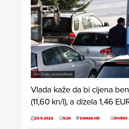
Foto: Duško Jaramaz/Pixsell
Vlada kaže da bi cijena benzi
(11,60 kn/l), a dizela 1,46 EUR
23.5.2023.
5:20
DANAS.HR
DUŠKO 