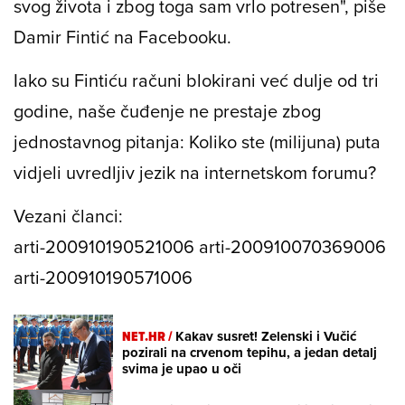
svog života i zbog toga sam vrlo potresen", piše
Damir Fintić na Facebooku.
Iako su Fintiću računi blokirani već dulje od tri
godine, naše čuđenje ne prestaje zbog
jednostavnog pitanja: Koliko ste (milijuna) puta
vidjeli uvredljiv jezik na internetskom forumu?
Vezani članci:
arti-200910190521006 arti-200910070369006
arti-200910190571006
NET.HR /
Kakav susret! Zelenski i Vučić
pozirali na crvenom tepihu, a jedan detalj
svima je upao u oči