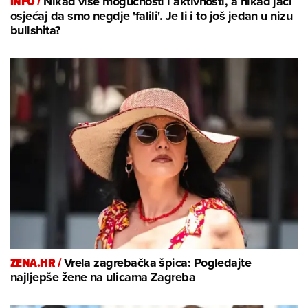
INFO /
Nikad više mogućnosti i aktivnosti, a nikad jači
osjećaj da smo negdje 'falili'. Je li i to još jedan u nizu
bullshita?
ZENA.HR /
Vrela zagrebačka špica: Pogledajte
najljepše žene na ulicama Zagreba