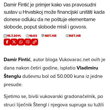
Damir Fintić je primjer kako vas pravosudni
sustav u Hrvatskoj može financijski uništiti kada
donese odluku da ne poštuje elementarne
slobode, poput slobode misli i govora.
15.7.2011.
16:03
NET.HR
NET.HR
Damir Fintić
, autor bloga
Vukovarac.net
ovih je
dana nakon četiri godine, isplatio
Vladimiru
Štenglu
duševnu bol od 50.000 kuna iz jedne
presude.
Sjetimo se, bivši vukovarski gradonačelnik, po
struci liječnik Štengl i njegova supruga su tužili