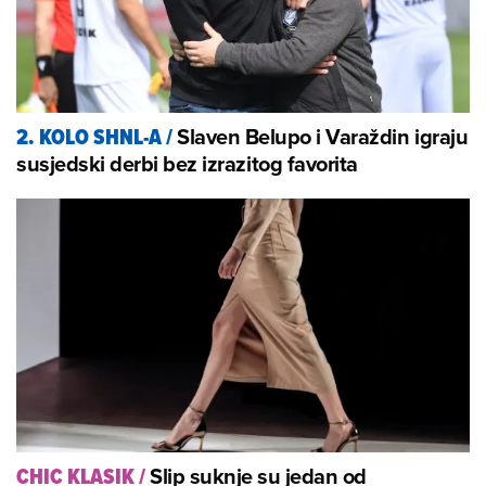
Slaven Belupo i Varaždin igraju
2. KOLO SHNL-A
/
susjedski derbi bez izrazitog favorita
Slip suknje su jedan od
CHIC KLASIK
/