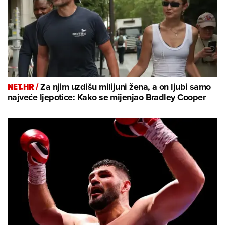
NET.HR /
Za njim uzdišu milijuni žena, a on ljubi samo
najveće ljepotice: Kako se mijenjao Bradley Cooper