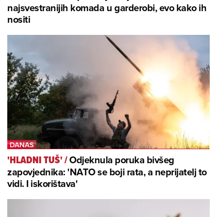
najsvestranijih komada u garderobi, evo kako ih
nositi
Odjeknula poruka bivšeg
'HLADNI TUŠ'
/
zapovjednika: 'NATO se boji rata, a neprijatelj to
vidi. I iskorištava'