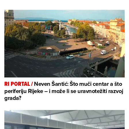
Neven Šantić: Što muči centar a što
RI PORTAL
/
periferiju Rijeke – i može li se uravnotežiti razvoj
grada?