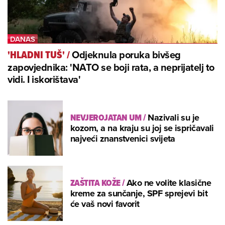
Odjeknula poruka bivšeg
'HLADNI TUŠ'
/
zapovjednika: 'NATO se boji rata, a neprijatelj to
vidi. I iskorištava'
NEVJEROJATAN UM
/
Nazivali su je
kozom, a na kraju su joj se ispričavali
najveći znanstvenici svijeta
ZAŠTITA KOŽE
/
Ako ne volite klasične
kreme za sunčanje, SPF sprejevi bit
će vaš novi favorit