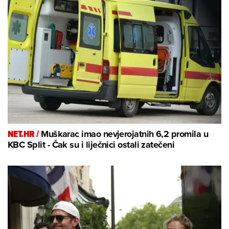
NET.HR /
Muškarac imao nevjerojatnih 6,2 promila u
KBC Split - Čak su i liječnici ostali zatečeni