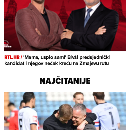
RTL.HR /
'Mama, uspio sam!' Bivši predsjednički
kandidat i njegov nećak kreću na Zmajevu rutu
NAJČITANIJE