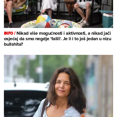
INFO /
Nikad više mogućnosti i aktivnosti, a nikad jači
osjećaj da smo negdje 'falili'. Je li i to još jedan u nizu
bullshita?