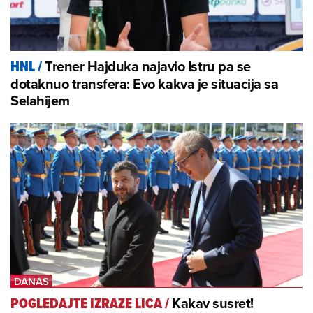
Trener Hajduka najavio Istru pa se
HNL
/
dotaknuo transfera: Evo kakva je situacija sa
Selahijem
Kakav susret!
POGLEDAJTE IZRAZE LICA
/