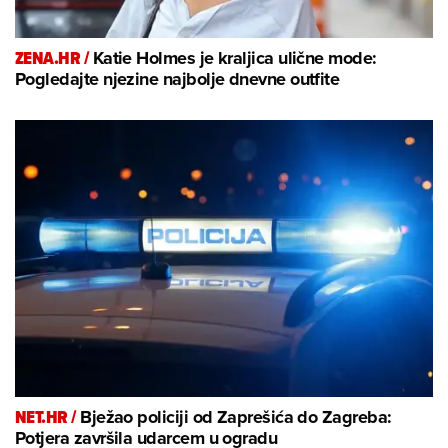
ZENA.HR /
Katie Holmes je kraljica ulične mode:
Pogledajte njezine najbolje dnevne outfite
NET.HR /
Bježao policiji od Zaprešića do Zagreba:
Potjera završila udarcem u ogradu