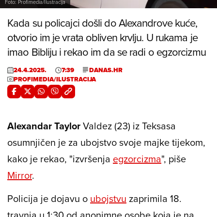
Foto: Profimedia/Ilustracija
Kada su policajci došli do Alexandrove kuće,
otvorio im je vrata obliven krvlju. U rukama je
imao Bibliju i rekao im da se radi o egzorcizmu
24.4.2025.
7:39
DANAS.HR
PROFIMEDIA/ILUSTRACIJA
Alexandar Taylor
Valdez (23) iz Teksasa
osumnjičen je za ubojstvo svoje majke tijekom,
kako je rekao, "izvršenja
egzorcizma
", piše
Mirror
.
Policija je dojavu o
ubojstvu
zaprimila 18.
travnja u 1:30 od anonimne osobe koja je na