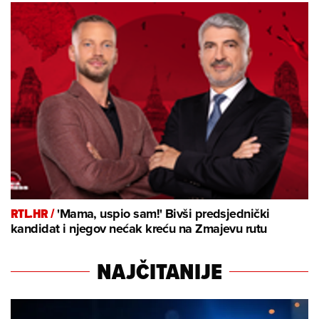
RTL.HR /
'Mama, uspio sam!' Bivši predsjednički
kandidat i njegov nećak kreću na Zmajevu rutu
NAJČITANIJE