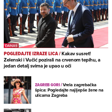
Kakav susret!
POGLEDAJTE IZRAZE LICA
/
Zelenski i Vučić pozirali na crvenom tepihu, a
jedan detalj svima je upao u oči
ZAGREB GORI
/
Vrela zagrebačka
špica: Pogledajte najljepše žene na
ulicama Zagreba