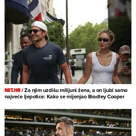
NET.HR /
Za njim uzdišu milijuni žena, a on ljubi samo
najveće ljepotice: Kako se mijenjao Bradley Cooper