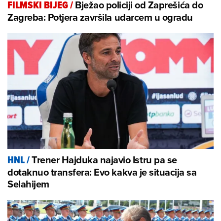
Bježao policiji od Zaprešića do
FILMSKI BIJEG
/
Zagreba: Potjera završila udarcem u ogradu
Trener Hajduka najavio Istru pa se
HNL
/
dotaknuo transfera: Evo kakva je situacija sa
Selahijem