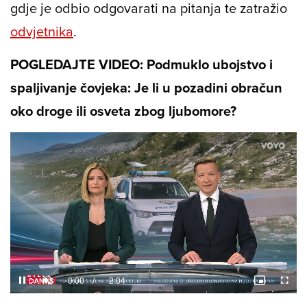
gdje je odbio odgovarati na pitanja te zatražio
odvjetnika
.
POGLEDAJTE VIDEO: Podmuklo ubojstvo i
spaljivanje čovjeka: Je li u pozadini obračun
oko droge ili osveta zbog ljubomore?
Loaded
:
11.45%
/
Unmute