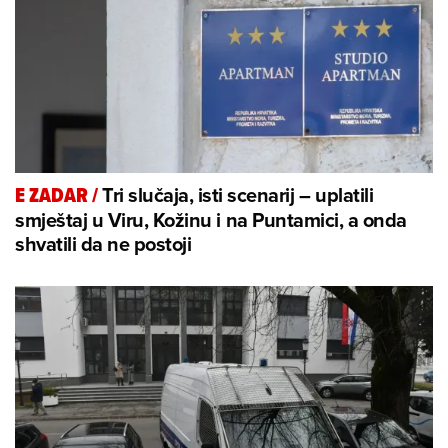
Tri slučaja, isti scenarij – uplatili
E ZADAR
/
smještaj u Viru, Kožinu i na Puntamici, a onda
shvatili da ne postoji