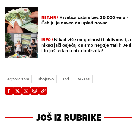
NET.HR /
Hrvatica ostala bez 35.000 eura -
Čeh ju je naveo da uplati novac
INFO /
Nikad više mogućnosti i aktivnosti, a
nikad jači osjećaj da smo negdje 'falili'. Je li
i to još jedan u nizu bullshita?
egzorcizam
ubojstvo
sad
teksas
JOŠ IZ RUBRIKE