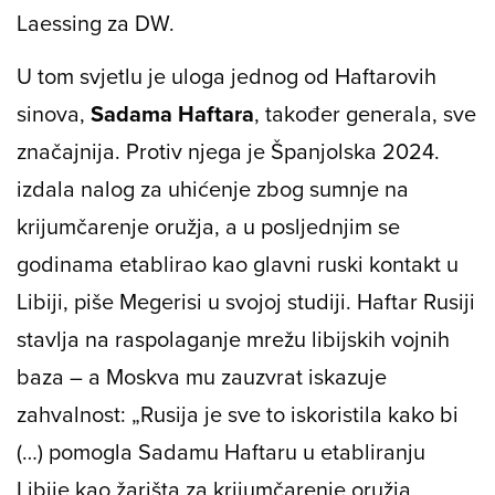
Laessing za DW.
U tom svjetlu je uloga jednog od Haftarovih
sinova,
Sadama Haftara
, također generala, sve
značajnija. Protiv njega je Španjolska 2024.
izdala nalog za uhićenje zbog sumnje na
krijumčarenje oružja, a u posljednjim se
godinama etablirao kao glavni ruski kontakt u
Libiji, piše Megerisi u svojoj studiji. Haftar Rusiji
stavlja na raspolaganje mrežu libijskih vojnih
baza – a Moskva mu zauzvrat iskazuje
zahvalnost: „Rusija je sve to iskoristila kako bi
(…) pomogla Sadamu Haftaru u etabliranju
Libije kao žarišta za krijumčarenje oružja,