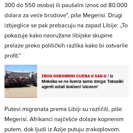
300 do 550 osoba) ili paušalni iznos od 80.000
dolara za veće brodove", piše Megerisi. Drugi
izbjeglice se pak prebacuju na zapad Libije: „To
pokazuje kako naoružane libijske skupine
prelaze preko političkih razlika kako bi ostvarile
profit."
ZBOG OGROMNIH CIJENA U SAD-U
/
Iz
Meksika se ne šverca samo droga: Teksaški
agenti ostali šokirani 'ulovom'
Putevi migranata prema Libiji su različiti, piše
Megerisi. Afrikanci najčešće dolaze kopnenim
putem, dok ljudi iz Azije putuju zrakoplovom.