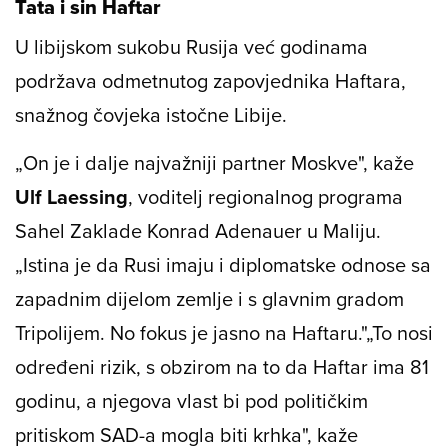
Tata i sin Haftar
U libijskom sukobu Rusija već godinama
podržava odmetnutog zapovjednika Haftara,
snažnog čovjeka istočne Libije.
„On je i dalje najvažniji partner Moskve", kaže
Ulf Laessing
, voditelj regionalnog programa
Sahel Zaklade Konrad Adenauer u Maliju.
„Istina je da Rusi imaju i diplomatske odnose sa
zapadnim dijelom zemlje i s glavnim gradom
Tripolijem. No fokus je jasno na Haftaru."
„To nosi
određeni rizik, s obzirom na to da Haftar ima 81
godinu, a njegova vlast bi pod političkim
pritiskom SAD-a mogla biti krhka", kaže