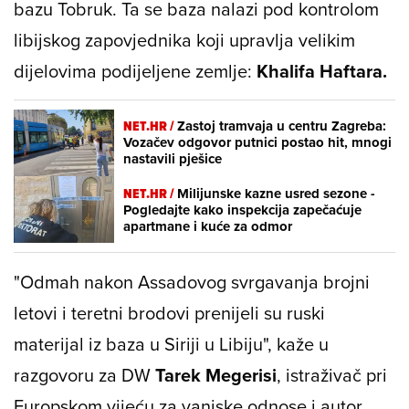
bazu Tobruk. Ta se baza nalazi pod kontrolom
libijskog zapovjednika koji upravlja velikim
dijelovima podijeljene zemlje:
Khalifa Haftara.
NET.HR /
Zastoj tramvaja u centru Zagreba:
Vozačev odgovor putnici postao hit, mnogi
nastavili pješice
NET.HR /
Milijunske kazne usred sezone -
Pogledajte kako inspekcija zapečaćuje
apartmane i kuće za odmor
"Odmah nakon Assadovog svrgavanja brojni
letovi i teretni brodovi prenijeli su ruski
materijal iz baza u Siriji u Libiju", kaže u
razgovoru za DW
Tarek Megerisi
, istraživač pri
Europskom vijeću za vanjske odnose i autor