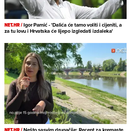
NET.HR /
Igor Pamić - 'Dalića će tamo voliti i cijeniti, a
za tu lovu i Hrvatska će lijepo izgledati izdaleka'
NET.HR /
Nešto sasvim drugačije: Recept za kremaste